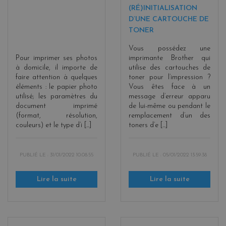
(RÉ)INITIALISATION
D’UNE CARTOUCHE DE
TONER
Vous possédez une
Pour imprimer ses photos
imprimante Brother qui
à domicile, il importe de
utilise des cartouches de
faire attention à quelques
toner pour l’impression ?
éléments : le papier photo
Vous êtes face à un
utilisé; les paramètres du
message d’erreur apparu
document imprimé
de lui-même ou pendant le
(format, résolution,
remplacement d’un des
couleurs) et le type d’i [...]
toners d’e [...]
PUBLIÉ LE :
31/01/2022 10:08:55
PUBLIÉ LE :
05/01/2022 13:59:38
Lire la suite
Lire la suite