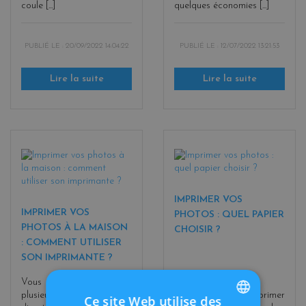
coule [...]
quelques économies [...]
PUBLIÉ LE :
20/09/2022 14:04:22
PUBLIÉ LE :
12/07/2022 13:21:53
Lire la suite
Lire la suite
IMPRIMER VOS
IMPRIMER VOS
PHOTOS : QUEL PAPIER
PHOTOS À LA MAISON
CHOISIR ?
: COMMENT UTILISER
SON IMPRIMANTE ?
Vous souhaitez imprimer
plusieurs photos
Vous souhaitez imprimer
Ce site Web utilise des