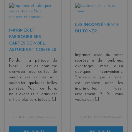
LES INCONVÉNIENTS
IMPRIMER ET
DU TONER
FABRIQUER SES
CARTES DE NOËL:
ASTUCES ET CONSEILS
Imprimer avec du toner
Pendant la période de
représente de nombreux
Noël, il est de coutume
avantages, mais aussi
d’envoyer des cartes de
quelques inconvénients.
vœux à ses proches pour
Saviez-vous que le toner
souhaiter quelques belles
est employé dans les
pensées. Pour ce faire,
imprimantes laser
nous avons réuni dans cet
uniquement ? Si vous
article plusieurs idées p [...]
voulez con [...]
PUBLIÉ LE :
03/01/2022 15:57:55
PUBLIÉ LE :
09/12/2020 08:52:08
Lire la suite
Lire la suite