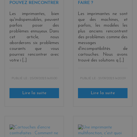
POUVEZ RENCONTRER
FAIRE ?
Les imprimantes, bien
Les imprimantes ne sont
qu'indispensables, peuvent
que des machines, et
parfois poser des
parfois, les modèles les
problèmes ennuyeux. Dans
plus anciens rencontrent
cet article, nous
des problèmes comme des
aborderons six problèmes
messages
courants que vous
d'incompatibilités de
pourriez rencontrer avec
cartouches. Nous avons
votre i [...]
trouvé des solutions q [...]
PUBLIÉ LE :
25/09/2023 16:10:00
PUBLIÉ LE :
21/09/2023 14:20:29
Lire la suite
Lire la suite