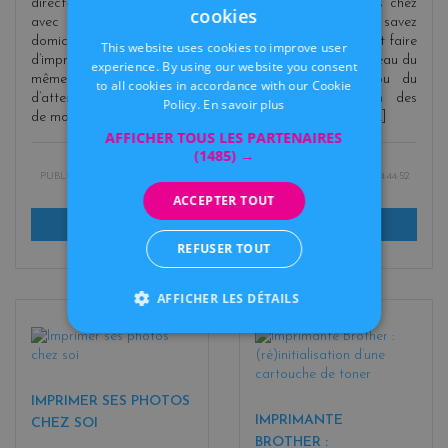
directement chez vous
une série de photos chez
cookies
avec votre imprimante à
vous mais vous ne savez
FRENCH
domicile ? Les avantages
pas encore comment faire
This website uses cookies to improve user
DUTCH
d’imprimer ses photos soi-
? Que ce soit au niveau du
experience. By using our website you consent
même : pas de délai
choix du papier ou du
to all cookies in accordance with our Cookie
d’attente et la possibilité
format d’impression des
Policy.
En savoir plus
de module [...]
photos, vous ne co [...]
AFFICHER TOUS LES PARTENAIRES
(1485) →
PUBLIÉ LE :
01/03/2022 15:59:13
PUBLIÉ LE :
01/03/2022 14:44:52
ACCEPTER TOUT
Lire la suite
Lire la suite
REFUSER TOUT
AFFICHER LES DÉTAILS
IMPRIMER SES PHOTOS
IMPRIMANTE
CHEZ SOI
BROTHER :