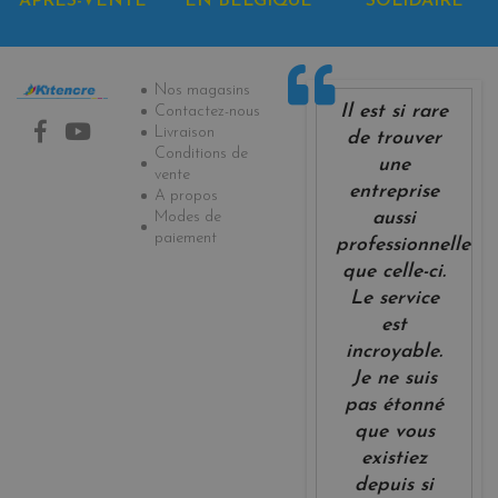
APRÈS-VENTE
EN BELGIQUE
SOLIDAIRE
Informations
Nos magasins
Il est si rare
Contactez-nous
Livraison
de trouver
Conditions de
une
vente
entreprise
A propos
Modes de
aussi
paiement
professionnelle
que celle-ci.
Le service
est
incroyable.
Je ne suis
pas étonné
que vous
existiez
depuis si