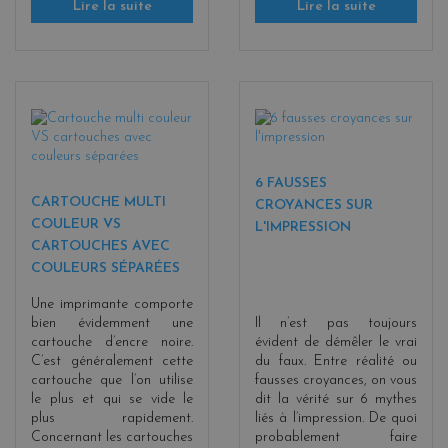
Lire la suite
Lire la suite
6 FAUSSES
CARTOUCHE MULTI
CROYANCES SUR
COULEUR VS
L'IMPRESSION
CARTOUCHES AVEC
COULEURS SÉPARÉES
Une imprimante comporte
bien évidemment une
Il n’est pas toujours
cartouche d’encre noire.
évident de démêler le vrai
C’est généralement cette
du faux. Entre réalité ou
cartouche que l’on utilise
fausses croyances, on vous
le plus et qui se vide le
dit la vérité sur 6 mythes
plus rapidement.
liés à l’impression. De quoi
Concernant les cartouches
probablement faire