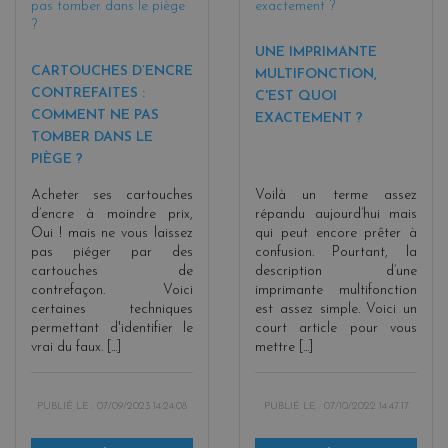
UNE IMPRIMANTE
CARTOUCHES D’ENCRE
MULTIFONCTION,
CONTREFAITES :
C'EST QUOI
COMMENT NE PAS
EXACTEMENT ?
TOMBER DANS LE
PIÈGE ?
Acheter ses cartouches
Voilà un terme assez
d’encre à moindre prix,
répandu aujourd’hui mais
Oui ! mais ne vous laissez
qui peut encore prêter à
pas piéger par des
confusion. Pourtant, la
cartouches de
description d’une
contrefaçon. Voici
imprimante multifonction
certaines techniques
est assez simple. Voici un
permettant d'identifier le
court article pour vous
vrai du faux. [...]
mettre [...]
PUBLIÉ LE :
07/09/2023 14:24:08
PUBLIÉ LE :
07/10/2022 14:47:17