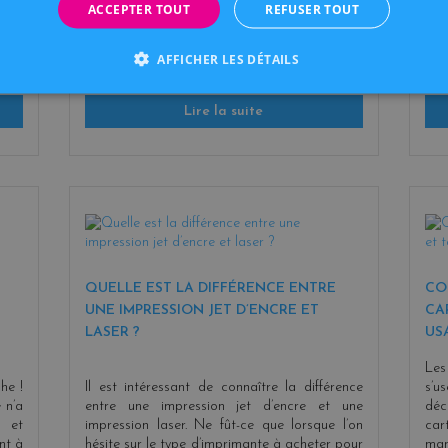
cartouches sont vides et qu’ [...]
Comm
ACCEPTER TOUT
REFUSER TOUT
AFFICHER LES DÉTAILS
PUBLIÉ LE :
01/07/2020 14:26:21
Lire la suite
QUELLE EST LA DIFFÉRENCE ENTRE
CO
UNE IMPRESSION JET D’ENCRE ET
CA
LASER ?
US
Les
he !
Il est intéressant de connaître la différence
s’u
 n’a
entre une impression jet d’encre et une
dé
s et
impression laser. Ne fût-ce que lorsque l’on
ca
nt à
hésite sur le type d’imprimante à acheter pour
man