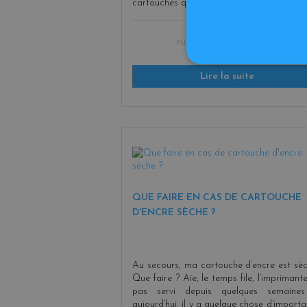
cartouches que l [...]
PUBLIÉ LE :
09/07/2020 15:37:07
Lire la suite
QUE FAIRE EN CAS DE CARTOUCHE
D'ENCRE SÈCHE ?
Au secours, ma cartouche d’encre est sèc
Que faire ? Aïe, le temps file, l’imprimante
pas servi depuis quelques semaine
aujourd’hui, il y a quelque chose d’importa