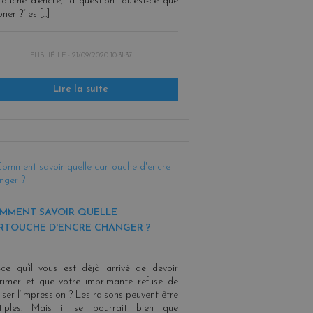
touche d’encre, la question “qu’est-ce que
oner ?” es [...]
PUBLIÉ LE :
21/09/2020 10:31:37
Lire la suite
MMENT SAVOIR QUELLE
RTOUCHE D'ENCRE CHANGER ?
-ce qu’il vous est déjà arrivé de devoir
rimer et que votre imprimante refuse de
liser l’impression ? Les raisons peuvent être
tiples. Mais il se pourrait bien que