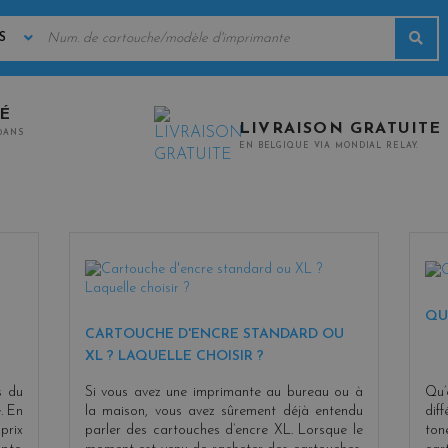
MOTS
Rec
CLÉS
TÉ
LIVRAISON GRATUITE
0ANS
EN BELGIQUE VIA MONDIAL RELAY.
QU
CARTOUCHE D'ENCRE STANDARD OU
XL ? LAQUELLE CHOISIR ?
s du
Si vous avez une imprimante au bureau ou à
Qu’
. En
la maison, vous avez sûrement déjà entendu
dif
prix
parler des cartouches d’encre XL. Lorsque le
tone