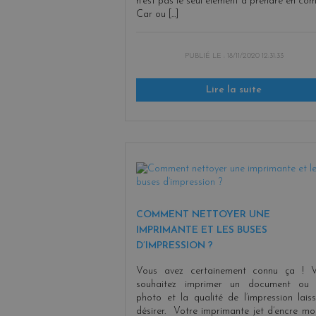
n’est pas le seul élément à prendre en com
Car ou [...]
PUBLIÉ LE :
18/11/2020 12:31:33
Lire la suite
COMMENT NETTOYER UNE
IMPRIMANTE ET LES BUSES
D’IMPRESSION ?
Vous avez certainement connu ça ! 
souhaitez imprimer un document ou
photo et la qualité de l’impression lais
désirer. Votre imprimante jet d’encre mo