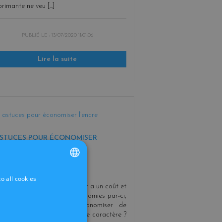
primante ne veu [...]
PUBLIÉ LE :
13/07/2020 11:01:06
Lire la suite
ASTUCES POUR ÉCONOMISER
ENCRE
o all cookies
FRENCH
ne va pas se mentir, imprimer a un coût et
DUTCH
essaie tous de faire des économies par-ci,
-là. Est-ce qu’on peut économiser de
ncre en changeant de police de caractère ?