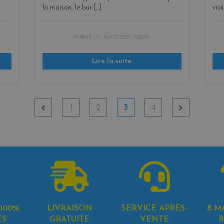
la maison, le bur [...]
vrai
PUBLIÉ LE :
04/03/2020 15:28:06
Lire la suite
1
2
3
4
100%
LIVRAISON
SERVICE APRÈS-
8 M
ÉS
GRATUITE
VENTE
B