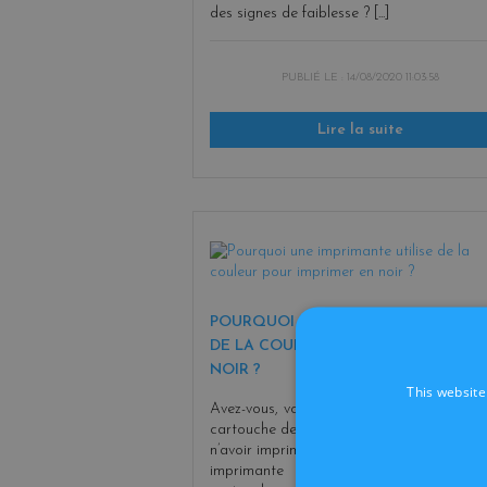
des signes de faiblesse ? [...]
PUBLIÉ LE :
14/08/2020 11:03:58
Lire la suite
POURQUOI UNE IMPRIMANTE UTILIS
DE LA COULEUR POUR IMPRIMER EN
NOIR ?
This website
Avez-vous, vous aussi, déjà du remplacer
cartouche de couleur alors qu’il vous semb
n’avoir imprimé qu’en noir ? Effectivement,
imprimante n’utilise pas toujours