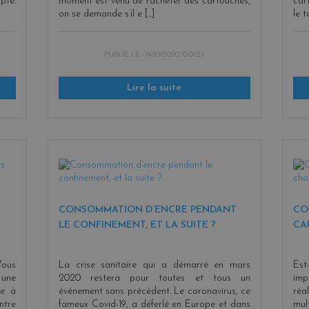
pte.
moment est venu de racheter des cartouches,
car
on se demande s’il e [...]
le t
PUBLIÉ LE :
19/10/2020 10:01:25
Lire la suite
CONSOMMATION D’ENCRE PENDANT
CO
LE CONFINEMENT, ET LA SUITE ?
CA
Vous
La crise sanitaire qui a démarré en mars
Est
 une
2020 restera pour toutes et tous un
imp
se à
événement sans précédent. Le coronavirus, ce
réa
ntre
fameux Covid-19, a déferlé en Europe et dans
mul