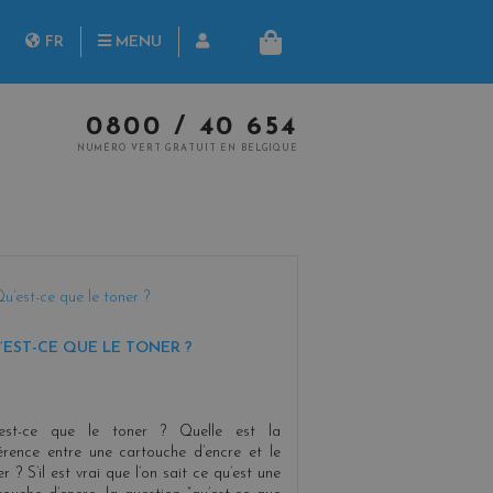
herche
FR
MENU
PANIER
NL
0800 / 40 654
NUMÉRO VERT GRATUIT EN BELGIQUE
’EST-CE QUE LE TONER ?
est-ce que le toner ? Quelle est la
férence entre une cartouche d’encre et le
r ? S’il est vrai que l’on sait ce qu’est une