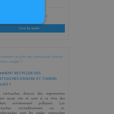
ent en fi [...]
PUBLIÉ LE :
28/05/2020 11:04:38
Lire la suite
MMENT RECYCLER DES
RTOUCHES D’ENCRE ET TONERS
AGÉS ?
 cartouches d’encre des imprimantes
sent assez vite et sont à ce titre des
chets extrêmement polluants. Les
rtouches reconditionnées ou re-
ufacturées sont les seules cartouches