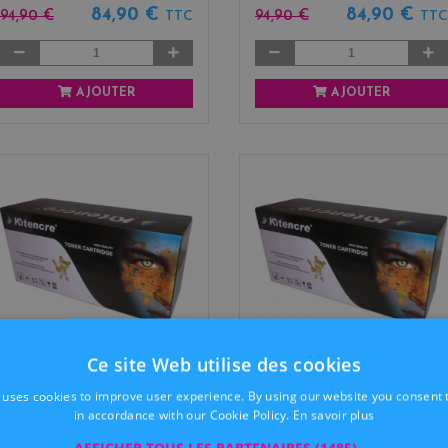
84,90 €
84,90 €
94,90 €
94,90 €
TTC
TTC
AJOUTER
AJOUTER
Ce site Web utilise des cookies
TONER TN-900Y
TONER TN-900M
 uses cookies to improve user experience. By using our website you consent t
in accordance with our Cookie Policy.
En savoir plus
79,50 €
79,50 €
99,90 €
99,90 €
TTC
TTC