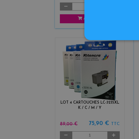
AJOUTER
LOT 4 CARTOUCHES LC-3235XL
K / C / M / Y
75,90 €
89,00 €
TTC