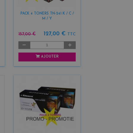
PACK 4 TONERS TN-241 K / C /
M / Y
127,00 €
157,00 €
TTC
AJOUTER