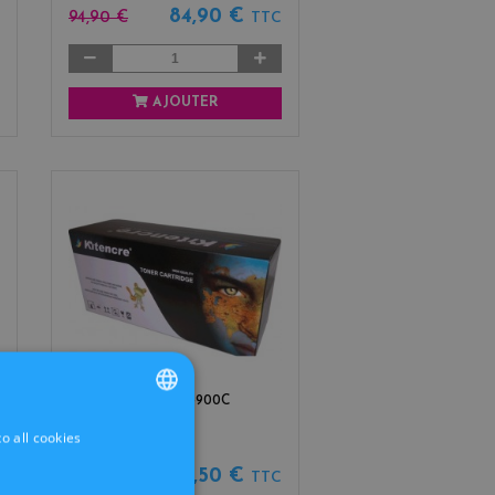
84,90 €
94,90 €
TTC
AJOUTER
TONER TN-900C
o all cookies
FRENCH
DUTCH
79,50 €
99,90 €
TTC