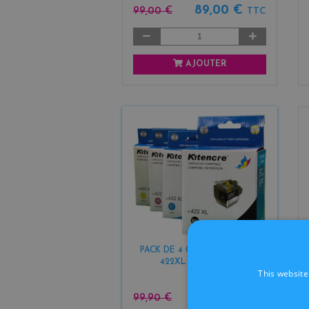
89,00 €
99,00 €
TTC
AJOUTER
PACK DE 4 CARTOUCHES LC-
422XL K / C / M / Y
This website
79,90 €
99,90 €
TTC