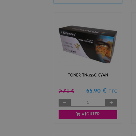
TONER TN-325C CYAN
65,90 €
74,90 €
TTC
AJOUTER