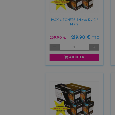
PACK 4 TONERS TN-326 K / C /
M / Y
219,90 €
239,90 €
TTC
AJOUTER