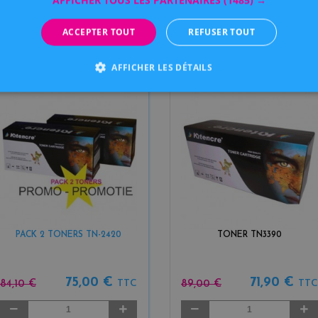
AFFICHER TOUS LES PARTENAIRES
(1485) →
ACCEPTER TOUT
REFUSER TOUT
AJOUTER
AJOUTER
AFFICHER LES DÉTAILS
PACK 2 TONERS TN-2420
TONER TN3390
75,00 €
71,90 €
84,10 €
89,00 €
TTC
TTC