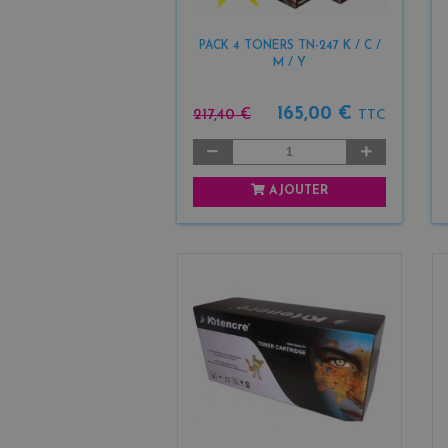
PACK 4 TONERS TN-247 K / C /
M / Y
165,00 €
217,40 €
TTC
AJOUTER