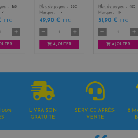
Color
Color
ages
165
Nbr. de pages
330
Nbr. de pages
480
HP
Marque
HP
Marque
HP
 €
49,90 €
51,90 €
TTC
TTC
TTC
OUTER
AJOUTER
AJOUTER
100%
LIVRAISON
SERVICE APRÈS-
8 M
ÉS
GRATUITE
VENTE
B