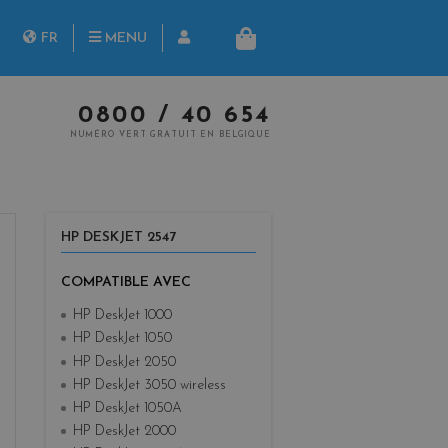
herche
FR
MENU
PANIER
NL
0800 / 40 654
NUMÉRO VERT GRATUIT EN BELGIQUE
HP DESKJET 2547
COMPATIBLE AVEC
HP DeskJet 1000
HP DeskJet 1050
HP DeskJet 2050
HP DeskJet 3050 wireless
HP DeskJet 1050A
HP DeskJet 2000