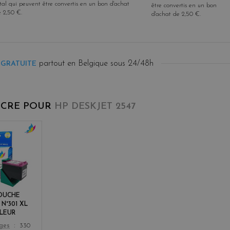
tal qui peuvent être convertis en un bon d'achat
être convertis en un bon
e
2,50 €
.
d'achat de
2,50 €
.
partout en Belgique sous 24/48h
 GRATUITE
NCRE POUR
HP DESKJET 2547
c
o
l
o
r
s
OUCHE
 N°301 XL
LEUR
ages
330