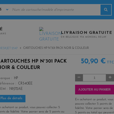
MOTS
Rec
CLÉS
TÉ
LIVRAISON GRATUITE
0ANS
EN BELGIQUE VIA MONDIAL RELAY.
CARTOUCHES HP N°301 PACK NOIR & COULEUR
DESKJET 2547
50,90 €
CARTOUCHES HP N°301 PACK
TTC
NOIR & COULEUR
Quantité
color
arque
HP
éférence
CR340EE
OEM
N9J72AE
AJOUTER AU PANIER
Plus de détails
En achetant ce produit, vous
pouvez collecter
5
points de
 achetant ce produit, vous pouvez collecter
5
fidélité
. Votre panier sera de
ints de fidélité
. Votre panier sera de
5
points
au
5
points
au total qui peuvent