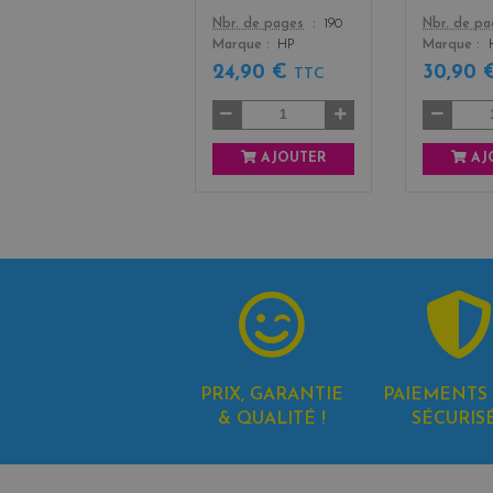
Color
Color
Nbr. de pages
190
Nbr. de p
Marque
HP
Marque
24,90 €
30,90
TTC
AJOUTER
AJ
PRIX, GARANTIE
PAIEMENTS 
& QUALITÉ !
SÉCURIS