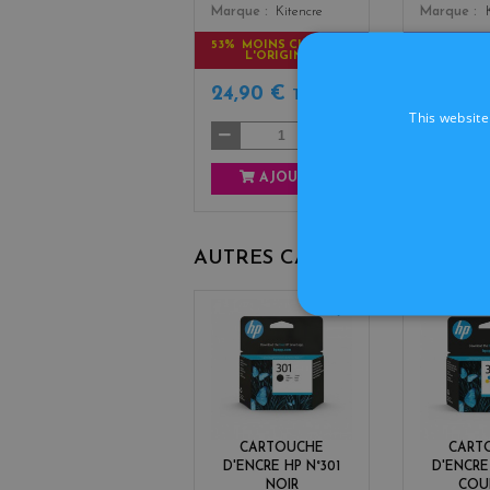
Marque
Kitencre
Marque
53% MOINS CHER QUE
51% MOIN
L'ORIGINAL
L'OR
24,90 €
24,90 
TTC
This website
AJOUTER
AJ
AUTRES CARTOUCHES D'OR
b
l
a
c
k
CARTOUCHE
CART
D'ENCRE HP N°301
D'ENCRE
NOIR
COU