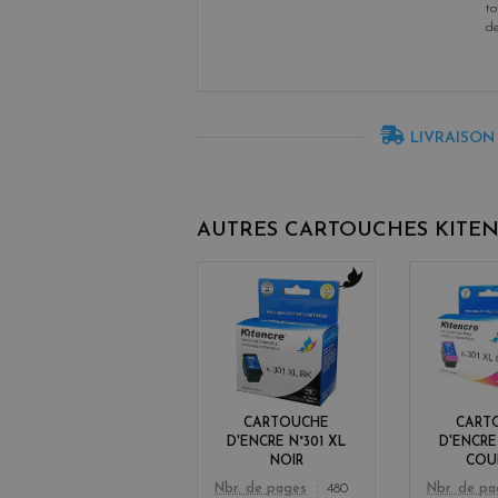
to
d
LIVRAISON
AUTRES CARTOUCHES KITE
b
l
a
c
k
CARTOUCHE
CART
D'ENCRE N°301 XL
D'ENCRE
NOIR
COU
Color
Color
Nbr. de pages
480
Nbr. de p