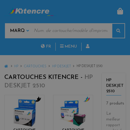
PAN
MOTS
Rech
CLÉS
MARQUES
FR
MENU
NL
HOME
HP DESKJET 2510
HP
CARTOUCHES
HP DESKJET
CARTOUCHES KITENCRE -
HP
HP
DESKJET 2510
DESKJET
2510
7 produits
b
c
l
o
Le
a
l
meilleur
c
o
rapport
k
r