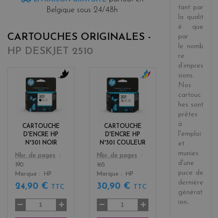
tant par
Belgique sous 24/48h
la
qualit
é
que
CARTOUCHES ORIGINALES -
par
le
nomb
HP DESKJET 2510
re
d’impres
sions
.
Nos
b
c
l
o
cartouc
a
l
hes sont
c
o
prêtes
k
r
à
CARTOUCHE
CARTOUCHE
s
l'emploi
D'ENCRE HP
D'ENCRE HP
et
N°301 NOIR
N°301 COULEUR
munies
Color
Color
Nbr. de pages
Nbr. de pages
d'une
190
165
puce de
Marque
HP
Marque
HP
dernière
24,90 €
30,90 €
TTC
TTC
générat
ion
.