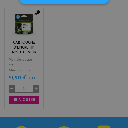
b
l
a
c
k
CARTOUCHE
D'ENCRE HP
N°301 XL NOIR
Color
Nbr. de pages
480
Marque
HP
51,90 €
TTC
AJOUTER