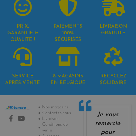
PRIX,
PAIEMENTS
LIVRAISON
GARANTIE &
100%
GRATUITE
QUALITÉ !
SÉCURISÉS
SERVICE
8 MAGASINS
RECYCLEZ
APRÈS-VENTE
EN BELGIQUE
SOLIDAIRE
Informations
Nos magasins
Contactez-nous
Je vous
Livraison
remercie
Conditions de
vente
pour