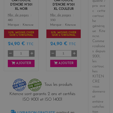
CARTOUCHE
CARTOUCHE
qualité /
s
D'ENCRE N°301
D'ENCRE N°301
prix
ave
XL NOIR
XL COULEUR
c cette
Color
Color
Nbr. de pages
Nbr. de pages
cartouc
480
330
he
Marque
Kitencre
Marque
Kitencre
génériq
ue
Kite
53% MOINS CHER
51% MOINS CHER
QUE L'ORIGINAL
QUE L'ORIGINAL
ncre
.
Comme
24,90 €
24,90 €
TTC
TTC
rcialisée
s
depuis
2001
,
les
AJOUTER
AJOUTER
cartouc
hes
KITEN
CRE
Tous les produits
vous
donnero
Kitencre sont garantis 2 ans et certifiés
nt
ISO 9001 et ISO 14001
entière
satisfac
tion
partout en
LIVRAISON GRATUITE