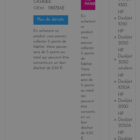
CR340EE
PANIER
1000
OEM
N9J72AE
HP
En
DeskJet
Plus de détails
achetant
1050
ce
En achetant ce
HP
produit,
produit, vous pouvez
DeskJet
vous
collecter
5
points de
pouvez
2050
fidélité
. Votre panier
collecter
HP
sera de
5
points
au
5
points
DeskJet
total qui peuvent être
de
3050
convertis en un bon
fidélité
.
wireless
d'achat de
2,50 €
.
Votre
panier
HP
sera de
DeskJet
5
points
1050A
au total
HP
qui
DeskJet
peuvent
2000
être
convertis
HP
en un
DeskJet
bon
2050A
d'achat
HP
de
2,50
€
.
DeskJet