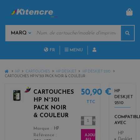
PAN
MOTS
Rech
CLÉS
MARQUES
FR
MENU
NL
HOME
HP
CARTOUCHES
HP DESKJET
HP DESKJET 2510
CARTOUCHES HP N°301 PACK NOIR & COULEUR
50,90 €
HP
CARTOUCHES
DESKJET
b
HP N°301
TTC
2510
l
PACK NOIR
a
& COULEUR
COMPATIBL
c
Quantité
AVEC
k
color
Marque
HP
+
HP
AJOUTER
Référence
3
DeskJet
AU