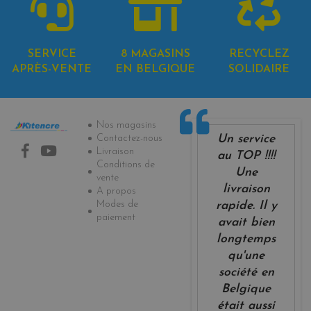
SERVICE
8 MAGASINS
RECYCLEZ
APRÈS-VENTE
EN BELGIQUE
SOLIDAIRE
Informations
Nos magasins
Un service
Contactez-nous
Livraison
au TOP !!!!
Conditions de
Une
vente
livraison
A propos
Modes de
rapide. Il y
paiement
avait bien
longtemps
qu'une
société en
Belgique
était aussi