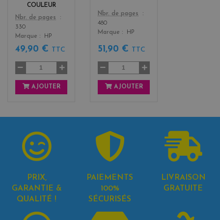
COULEUR
Color
Nbr. de pages
Color
Nbr. de pages
480
330
Marque
HP
Marque
HP
49,90 €
51,90 €
TTC
TTC
AJOUTER
AJOUTER
PRIX,
PAIEMENTS
LIVRAISON
GARANTIE &
100%
GRATUITE
QUALITÉ !
SÉCURISÉS