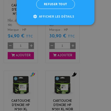
REFUSER TOUT
k
r
CARTOUCHE
CARTOUCHE
s
D'ENCRE HP
D'ENCRE HP
N°301 NOIR
N°301 COULEUR
AFFICHER LES DÉTAILS
Color
Color
Nbr. de pages
Nbr. de pages
190
165
Marque
HP
Marque
HP
24,90 €
30,90 €
TTC
TTC
AJOUTER
AJOUTER
c
b
o
l
l
a
o
c
r
k
CARTOUCHE
CARTOUCHE
s
D'ENCRE HP
D'ENCRE HP
N°301 XL
N°301 XL NOIR