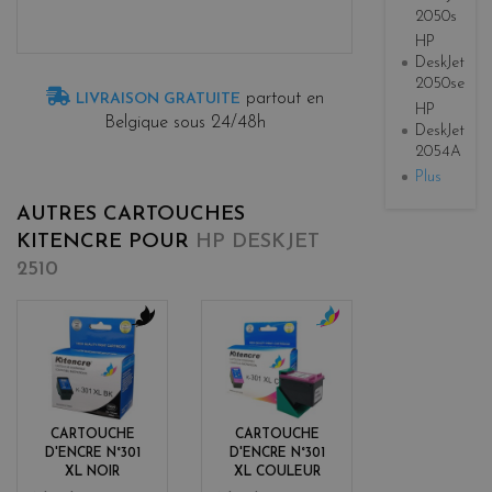
2050s
HP
DeskJet
2050se
partout en
LIVRAISON GRATUITE
HP
Belgique sous 24/48h
DeskJet
2054A
Plus
AUTRES CARTOUCHES
KITENCRE POUR
HP DESKJET
2510
b
c
l
o
a
l
c
o
k
r
CARTOUCHE
CARTOUCHE
s
D'ENCRE N°301
D'ENCRE N°301
XL NOIR
XL COULEUR