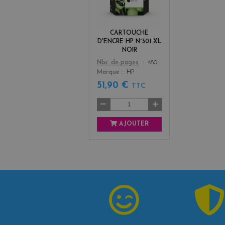
c
k
CARTOUCHE
D'ENCRE HP N°301 XL
NOIR
Color
Nbr. de pages
480
Marque
HP
51,90 €
TTC
AJOUTER