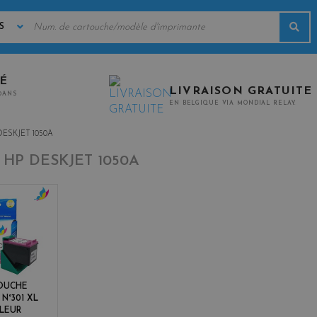
MOTS
Rec
CLÉS
TÉ
LIVRAISON GRATUITE
0ANS
EN BELGIQUE VIA MONDIAL RELAY.
DESKJET 1050A
-
HP DESKJET 1050A
c
o
l
o
r
s
OUCHE
 N°301 XL
LEUR