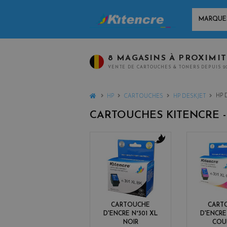
MARQUES
8 MAGASINS À PROXIMI
VENTE DE CARTOUCHES & TONERS DEPUIS 2
HOME
HP 
HP
CARTOUCHES
HP DESKJET
CARTOUCHES KITENCRE 
b
l
a
c
k
CARTOUCHE
CART
D'ENCRE N°301 XL
D'ENCRE
NOIR
COU