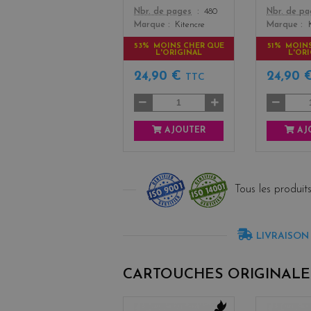
Color
Color
Nbr. de pages
480
Nbr. de p
Marque
Kitencre
Marque
53% MOINS CHER QUE
51% MOIN
L'ORIGINAL
L'OR
24,90 €
24,90 
TTC
AJOUTER
AJ
Tous les produits
LIVRAISON
CARTOUCHES ORIGINALE