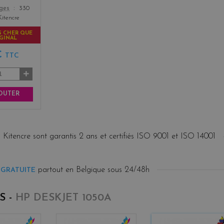
ages
330
Kitencre
S CHER QUE
IGINAL
€
TTC
OUTER
 Kitencre sont garantis 2 ans et certifiés ISO 9001 et ISO 14001
partout en Belgique sous 24/48h
 GRATUITE
S -
HP DESKJET 1050A