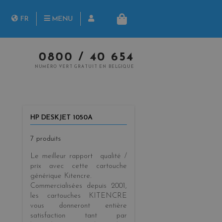
herche
FR
MENU
PANIER
NL
0800 / 40 654
NUMÉRO VERT GRATUIT EN BELGIQUE
HP DESKJET 1050A
7 produits
Le meilleur rapport qualité /
prix
avec cette cartouche
générique
Kitencre
.
Commercialisées
depuis 2001
,
les cartouches KITENCRE
vous donneront entière
satisfaction tant par