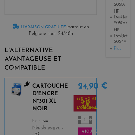
2050s
HP
DeskJet
2050se
partout en
LIVRAISON GRATUITE
HP
Belgique sous 24/48h
DeskJet
2054A
Plus
L'ALTERNATIVE
AVANTAGEUSE ET
COMPATIBLE
24,90 €
CARTOUCHE
b
D'ENCRE
l
53% MOINS
N°301 XL
CHER
a
QUE
NOIR
L'ORIGINAL
c
k
color
hc
oui
Nbr. de pages
AJOUTER
480