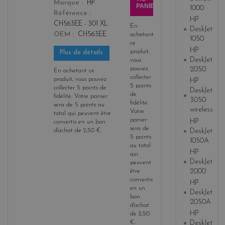
Marque
HP
PANIER
1000
Référence
HP
CH563EE - 301 XL
En
DeskJet
OEM
CH563EE
achetant
1050
ce
HP
produit,
Plus de détails
DeskJet
vous
pouvez
2050
En achetant ce
collecter
produit, vous pouvez
HP
5
points
collecter
5
points de
DeskJet
de
fidélité
. Votre panier
3050
fidélité
.
sera de
5
points
au
wireless
Votre
total qui peuvent être
panier
HP
convertis en un bon
sera de
DeskJet
d'achat de
2,50 €
.
5
points
1050A
au total
HP
qui
DeskJet
peuvent
2000
être
convertis
HP
en un
DeskJet
bon
2050A
d'achat
HP
de
2,50
€
.
DeskJet