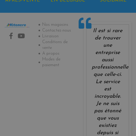
APRÈS-VENTE
EN BELGIQUE
SOLIDAIRE
Informations
Nos magasins
Il est si rare
Contactez-nous
Livraison
de trouver
Conditions de
une
vente
entreprise
A propos
Modes de
aussi
paiement
professionnelle
que celle-ci.
Le service
est
incroyable.
Je ne suis
pas étonné
que vous
existiez
depuis si