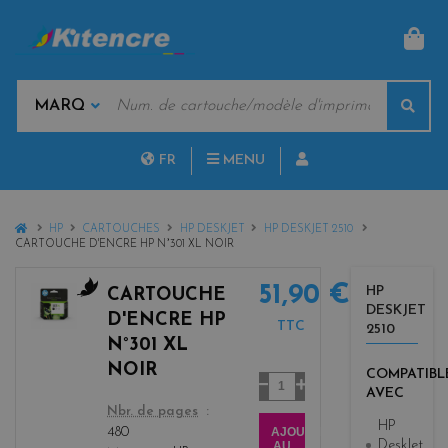
PAN
MOTS
Rech
CLÉS
MARQUES
FR
MENU
NL
HOME
HP
CARTOUCHES
HP DESKJET
HP DESKJET 2510
CARTOUCHE D'ENCRE HP N°301 XL NOIR
51,90 €
HP
CARTOUCHE
DESKJET
b
D'ENCRE HP
TTC
2510
l
N°301 XL
a
NOIR
COMPATIBL
c
Quantité
AVEC
k
color
Nbr. de pages
HP
AJOUTER
480
DeskJet
AU