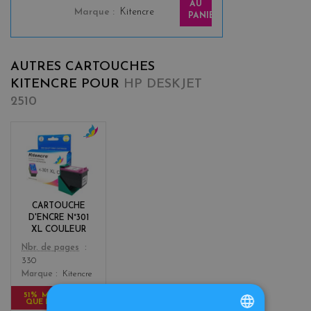
AU
Marque
Kitencre
PANIER
AUTRES CARTOUCHES
KITENCRE POUR
HP DESKJET
2510
c
o
l
o
r
CARTOUCHE
s
D'ENCRE N°301
XL COULEUR
Color
Nbr. de pages
330
Marque
Kitencre
51% MOINS CHER
QUE L'ORIGINAL