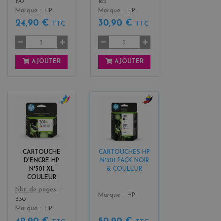
190
165
Marque
HP
Marque
HP
24,90 €
30,90 €
TTC
TTC
AJOUTER
AJOUTER
c
b
o
l
l
a
o
c
r
k
CARTOUCHE
CARTOUCHES HP
s
+
D'ENCRE HP
N°301 PACK NOIR
3
N°301 XL
& COULEUR
COULEUR
Color
Nbr. de pages
Color
Marque
HP
330
Marque
HP