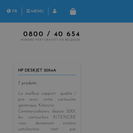
herche
FR
MENU
PANIER
NL
0800 / 40 654
NUMÉRO VERT GRATUIT EN BELGIQUE
HP DESKJET 2054A
7 produits
Le meilleur rapport qualité /
prix
avec cette cartouche
générique
Kitencre
.
Commercialisées
depuis 2001
,
les cartouches KITENCRE
vous donneront entière
satisfaction tant par