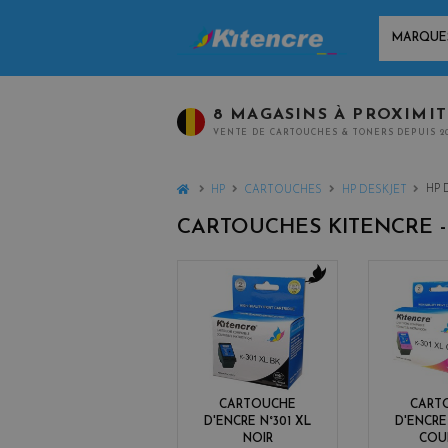
MARQUES
8 MAGASINS À PROXIMI
VENTE DE CARTOUCHES & TONERS DEPUIS 2
HOME
HP 
HP
CARTOUCHES
HP DESKJET
CARTOUCHES KITENCRE 
b
l
a
c
k
CARTOUCHE
CART
D'ENCRE N°301 XL
D'ENCRE
NOIR
COU