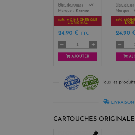
Color
Color
Nbr. de pages
480
Nbr. de p
Marque
Kitencre
Marque
53% MOINS CHER QUE
51% MOIN
L'ORIGINAL
L'OR
24,90 €
24,90 
TTC
AJOUTER
AJ
Tous les produits
LIVRAISON
CARTOUCHES ORIGINALE