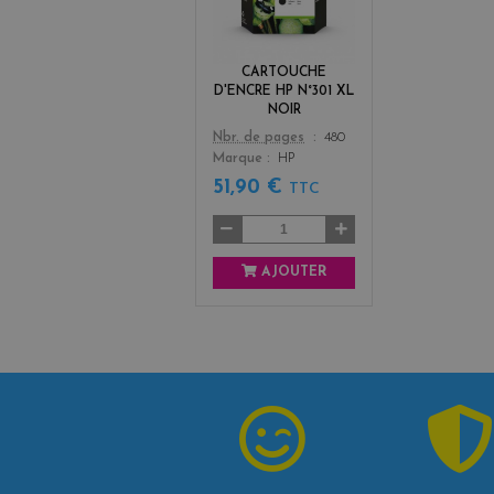
c
k
CARTOUCHE
D'ENCRE HP N°301 XL
NOIR
Color
Nbr. de pages
480
Marque
HP
51,90 €
TTC
AJOUTER