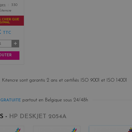
ages
330
Kitencre
S CHER QUE
IGINAL
€
TTC
OUTER
 Kitencre sont garantis 2 ans et certifiés ISO 9001 et ISO 14001
partout en Belgique sous 24/48h
 GRATUITE
S -
HP DESKJET 2054A