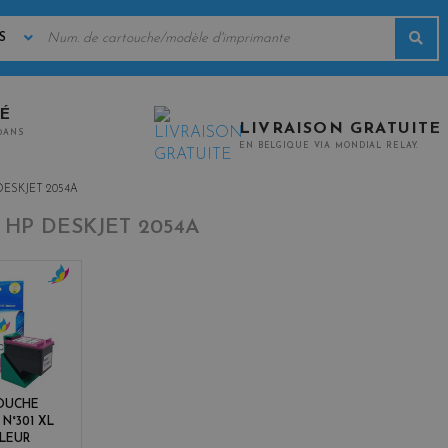
MOTS
Rec
CLÉS
TÉ
LIVRAISON GRATUITE
0ANS
EN BELGIQUE VIA MONDIAL RELAY.
DESKJET 2054A
-
HP DESKJET 2054A
c
o
l
o
r
s
OUCHE
 N°301 XL
LEUR