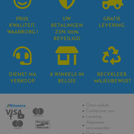
PRIJS,
UW
GRATIS
KWALITEIT,
BETALINGEN
LEVERING
WAARBORG !
ZIJN 100%
BEVEILIGD
DIENST NA
8 WINKELS IN
RECYKLEER
VERKOOP
BELGÏE
MILIEUBEWUST
Informatie
Onze winkels
Contacteer ons
Levering
Algemene
voorwaarden
Over ons