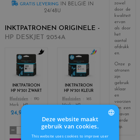
zowel
IN BELGIË IN
GRATIS LEVERING
door de
24/48U
kwaliteit
ervan
INKTPATRONEN ORIGINELE -
als door
het
HP DESKJET 2054A
aantal
afdrukk
en.
c
c
Onze p
o
o
atronen
l
l
zijn
o
o
gebruik
r
r
INKTPATROON
INKTPATROON
sklaar
s
s
HP N°301 ZWART
HP N°301 KLEUR
_
_
en
Color
Color
Bladzijden
190
Bladzijden
165
b
c
voorzien
Merk
HP
Merk
HP
l
o
van een
24,90 €
30,90 €
a
l
incl.
incl.
geavan
Deze website maakt
c
o
btw
btw
ceerde
gebruik van cookies.
k
r
chip.
FRENCH
s
This website uses cookies to improve user
DUTCH