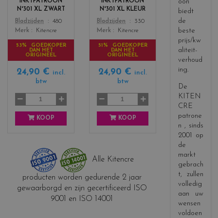
INKTPATROON
INKTPATROON
oon
s
s
N°301 XL ZWART
N°301 XL KLEUR
biedt
_
_
de
Color
Color
Bladzijden
480
Bladzijden
330
b
c
beste
Merk
Kitencre
Merk
Kitencre
l
o
prijs/kw
a
l
53% GOEDKOPER
51% GOEDKOPER
aliteit-
DAN HET
DAN HET
c
o
ORIGINEEL
ORIGINEEL
verhoud
k
r
ing.
24,90 €
24,90 €
s
incl.
incl.
btw
btw
De
KITEN
CRE
patrone
KOOP
KOOP
n
, sinds
2001 op
de
markt
Alle Kitencre
gebrach
t, zullen
producten worden gedurende 2 jaar
volledig
gewaarborgd en zijn gecertificeerd ISO
aan uw
9001 en ISO 14001
wensen
voldoen