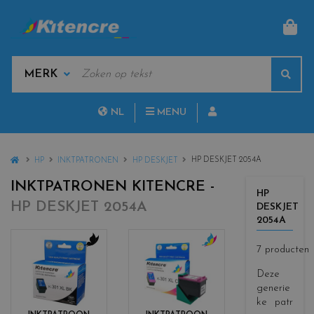
MAN
KEYWORDS
Sear
MANUFACTURERS
NL
MENU
FR
HOME
HP DESKJET 2054A
HP
INKTPATRONEN
HP DESKJET
INKTPATRONEN KITENCRE -
HP
HP DESKJET 2054A
DESKJET
2054A
7 producten
c
c
o
o
Deze
l
l
generie
o
o
ke patr
r
r