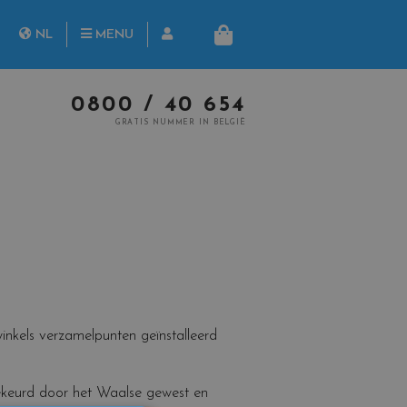
rch
NL
MENU
MANDJE
FR
0800 / 40 654
GRATIS NUMMER IN BELGIË
winkels verzamelpunten geïnstalleerd
ekeurd door het Waalse gewest en