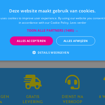
vam.
Deze website maakt gebruik van cookies.
tencre engageert zich om het volledige bedrag van deze ingezam
efdadigheidsinstellingen.
 uses cookies to improve user experience. By using our website you consent t
in accordance with our Cookie Policy.
Lees verder
t jaar steunt Kitencre de
VZW Lumina. Lumina is een dagce
TOON ALLE PARTNERS
(1485) →
olwassen gehandicapten, gelegen Louis De Gunst straat 
Minder vervuiling, meer solidarit
ALLES ACCEPTEREN
ALLES AFWIJZEN
Kitencre draagt zijn steentje bij 
DETAILS WEERGEVEN
NGEN
GRATIS
DIENST NA
8 
%
LEVERING
VERKOOP