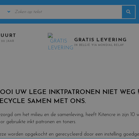
KEYWORDS
Sea
URERS
BUURT
GRATIS LEVERING
 20 JAAR
IN BELGIË VIA MONDIAL RELAY
OOI UW LEGE INKTPATRONEN NIET WEG !
ECYCLE SAMEN MET ONS.
zorgd om het milieu en de samenleving, heeft Kitencre in zijn 10 
or gebruikte inkt patronen en toners.
ze worden opgekocht en gerecycleerd door een instelling goedg