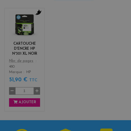
b
l
a
c
k
CARTOUCHE
D'ENCRE HP
N°301 XL NOIR
Color
Nbr. de pages
480
Marque
HP
51,90 €
TTC
AJOUTER