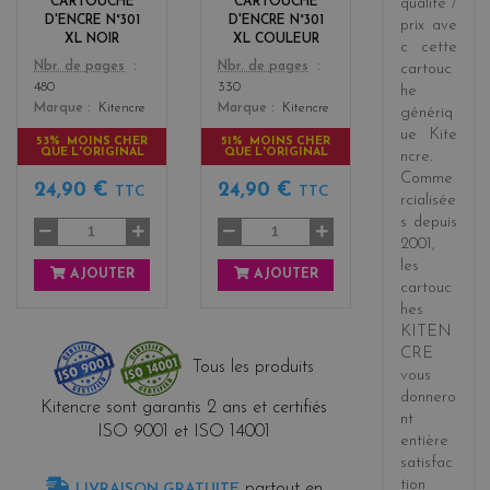
CARTOUCHE
CARTOUCHE
qualité /
s
D'ENCRE N°301
D'ENCRE N°301
prix
ave
XL NOIR
XL COULEUR
c cette
Color
Color
Nbr. de pages
Nbr. de pages
cartouc
480
330
he
Marque
Kitencre
Marque
Kitencre
génériq
ue
Kite
53% MOINS CHER
51% MOINS CHER
QUE L'ORIGINAL
QUE L'ORIGINAL
ncre
.
Comme
24,90 €
24,90 €
TTC
TTC
rcialisée
s
depuis
2001
,
les
AJOUTER
AJOUTER
cartouc
hes
KITEN
CRE
Tous les produits
vous
donnero
Kitencre sont garantis 2 ans et certifiés
nt
ISO 9001 et ISO 14001
entière
satisfac
tion
partout en
LIVRAISON GRATUITE