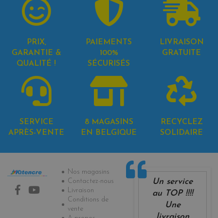
PRIX,
PAIEMENTS
LIVRAISON
GARANTIE &
100%
GRATUITE
QUALITÉ !
SÉCURISÉS
SERVICE
8 MAGASINS
RECYCLEZ
APRÈS-VENTE
EN BELGIQUE
SOLIDAIRE
Informations
Nos magasins
Un service
Contactez-nous
Livraison
au TOP !!!!
Conditions de
Une
vente
livraison