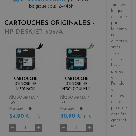
tant par
Belgique sous 24/48h
la
qualit
é
que
CARTOUCHES ORIGINALES -
par
le
nomb
HP DESKJET 3057A
re
d’impres
sions
.
Nos
b
c
l
o
cartouc
a
l
hes sont
c
o
prêtes
k
r
à
CARTOUCHE
CARTOUCHE
s
l'emploi
D'ENCRE HP
D'ENCRE HP
et
N°301 NOIR
N°301 COULEUR
munies
Color
Color
Nbr. de pages
Nbr. de pages
d'une
190
165
puce de
Marque
HP
Marque
HP
dernière
24,90 €
30,90 €
TTC
TTC
générat
ion
.