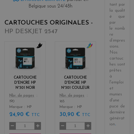
tant par
Belgique sous 24/48h
la
qualit
é
que
CARTOUCHES ORIGINALES -
par
le
nomb
HP DESKJET 2547
re
d’impres
sions
.
Nos
b
c
l
o
cartouc
a
l
hes sont
c
o
prêtes
k
r
à
CARTOUCHE
CARTOUCHE
s
l'emploi
D'ENCRE HP
D'ENCRE HP
et
N°301 NOIR
N°301 COULEUR
munies
Color
Color
Nbr. de pages
Nbr. de pages
d'une
190
165
puce de
Marque
HP
Marque
HP
dernière
24,90 €
30,90 €
TTC
TTC
générat
ion
.