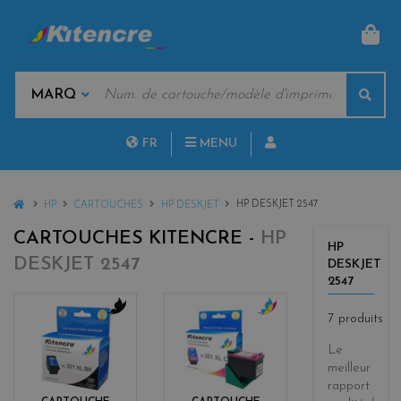
PAN
MOTS
Rech
CLÉS
MARQUES
FR
MENU
NL
HOME
HP DESKJET 2547
HP
CARTOUCHES
HP DESKJET
CARTOUCHES KITENCRE -
HP
HP
DESKJET 2547
DESKJET
2547
7 produits
b
c
l
o
Le
a
l
meilleur
c
o
rapport
k
r