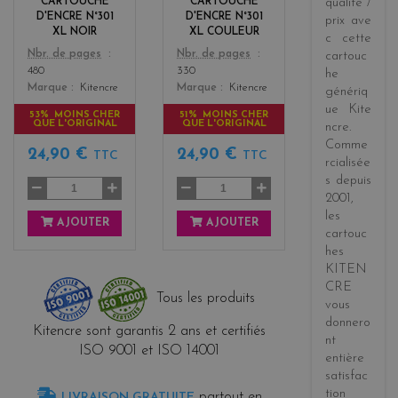
CARTOUCHE
CARTOUCHE
qualité /
s
D'ENCRE N°301
D'ENCRE N°301
prix
ave
XL NOIR
XL COULEUR
c cette
Color
Color
Nbr. de pages
Nbr. de pages
cartouc
480
330
he
Marque
Kitencre
Marque
Kitencre
génériq
ue
Kite
53% MOINS CHER
51% MOINS CHER
QUE L'ORIGINAL
QUE L'ORIGINAL
ncre
.
Comme
24,90 €
24,90 €
TTC
TTC
rcialisée
s
depuis
2001
,
les
AJOUTER
AJOUTER
cartouc
hes
KITEN
CRE
Tous les produits
vous
donnero
Kitencre sont garantis 2 ans et certifiés
nt
ISO 9001 et ISO 14001
entière
satisfac
tion
partout en
LIVRAISON GRATUITE