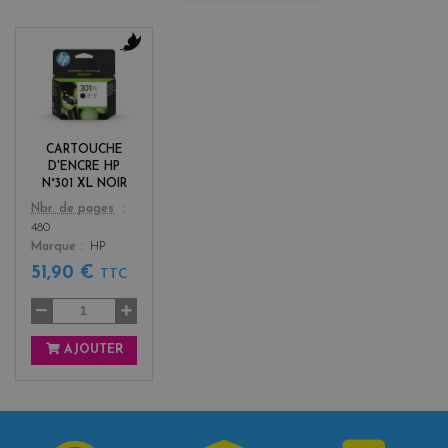
b
l
a
c
k
CARTOUCHE
D'ENCRE HP
N°301 XL NOIR
Color
Nbr. de pages
480
Marque
HP
51,90 €
TTC
AJOUTER