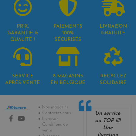
PRIX,
PAIEMENTS
LIVRAISON
GARANTIE &
100%
GRATUITE
QUALITÉ !
SÉCURISÉS
SERVICE
8 MAGASINS
RECYCLEZ
APRÈS-VENTE
EN BELGIQUE
SOLIDAIRE
Informations
Nos magasins
Un service
Contactez-nous
Livraison
au TOP !!!!
Conditions de
Une
vente
livraison