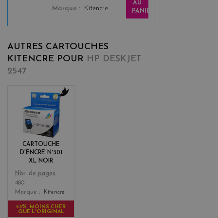
AU
Marque
Kitencre
PANIER
AUTRES CARTOUCHES
KITENCRE POUR
HP DESKJET
2547
b
l
a
c
k
CARTOUCHE
D'ENCRE N°301
XL NOIR
Color
Nbr. de pages
480
Marque
Kitencre
53% MOINS CHER
QUE L'ORIGINAL