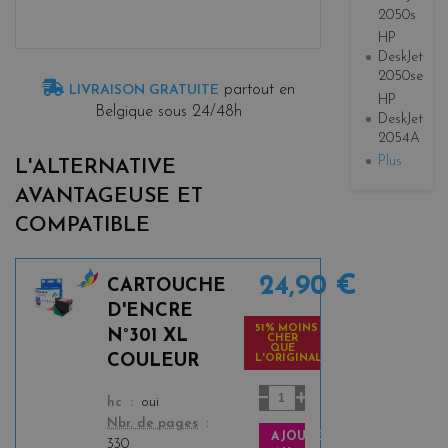
2050s
HP
DeskJet
2050se
partout en
LIVRAISON GRATUITE
HP
Belgique sous 24/48h
DeskJet
2054A
Plus
L'ALTERNATIVE
AVANTAGEUSE ET
COMPATIBLE
24,90 €
CARTOUCHE
c
D'ENCRE
o
51% MOINS
N°301 XL
CHER
l
QUE
COULEUR
L'ORIGINAL
o
r
color
hc
oui
s
Nbr. de pages
AJOUTER
330