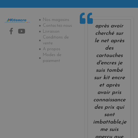
Informations
Nos magasins
après avoir
Contactez-nous
Livraison
cherché sur
Conditions de
le net après
vente
des
A propos
Modes de
cartouches
paiement
d'encres je
suis tombé
sur kit encre
et après
avoir pris
connaissance
des prix qui
sont
imbattable,je
me suis
aperçu que