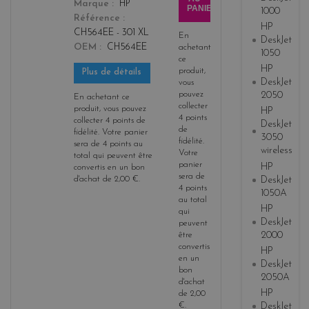
Marque
HP
PANIER
1000
Référence
HP
CH564EE - 301 XL
En
DeskJet
OEM
CH564EE
achetant
1050
ce
HP
produit,
Plus de détails
DeskJet
vous
pouvez
2050
En achetant ce
collecter
produit, vous pouvez
HP
4
points
collecter
4
points de
DeskJet
de
fidélité
. Votre panier
3050
fidélité
.
sera de
4
points
au
wireless
Votre
total qui peuvent être
panier
HP
convertis en un bon
sera de
DeskJet
d'achat de
2,00 €
.
4
points
1050A
au total
HP
qui
DeskJet
peuvent
2000
être
convertis
HP
en un
DeskJet
bon
2050A
d'achat
HP
de
2,00
€
.
DeskJet