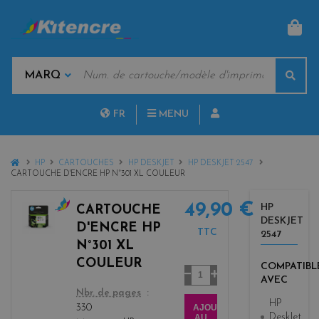
PAN
MOTS
Rech
CLÉS
MARQUES
FR
MENU
NL
HOME
HP
CARTOUCHES
HP DESKJET
HP DESKJET 2547
CARTOUCHE D'ENCRE HP N°301 XL COULEUR
49,90 €
HP
CARTOUCHE
DESKJET
c
D'ENCRE HP
TTC
2547
o
N°301 XL
l
COULEUR
COMPATIBL
o
Quantité
AVEC
r
color
Nbr. de pages
s
HP
AJOUTER
330
DeskJet
AU