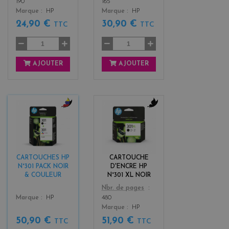
190
165
Marque
HP
Marque
HP
24,90 €
30,90 €
TTC
TTC
AJOUTER
AJOUTER
b
b
l
l
a
a
c
c
k
k
CARTOUCHES HP
CARTOUCHE
+
N°301 PACK NOIR
D'ENCRE HP
3
& COULEUR
N°301 XL NOIR
Color
Nbr. de pages
Color
Marque
HP
480
Marque
HP
50,90 €
51,90 €
TTC
TTC