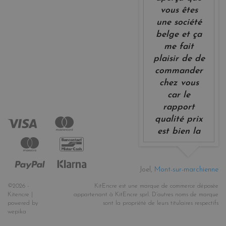
vous êtes
une société
belge et ça
me fait
plaisir de de
commander
chez vous
car le
rapport
qualité prix
est bien la
Joel,
Mont-sur-marchienne
©2026 -
KitEncre est une marque de commerce déposée
Kitencre |
appartenant à KitEncre sprl. D’autres noms de marque
powered by
sont la propriété de leurs titulaires respectifs
wepika