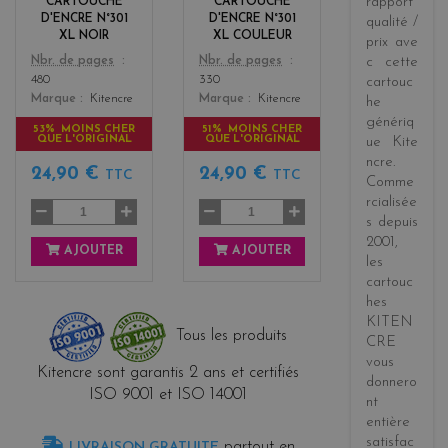
rapport
CARTOUCHE
CARTOUCHE
s
D'ENCRE N°301
D'ENCRE N°301
qualité /
XL NOIR
XL COULEUR
prix
ave
Color
Color
Nbr. de pages
Nbr. de pages
c cette
480
330
cartouc
Marque
Kitencre
Marque
Kitencre
he
génériq
53% MOINS CHER
51% MOINS CHER
QUE L'ORIGINAL
QUE L'ORIGINAL
ue
Kite
ncre
.
24,90 €
24,90 €
TTC
TTC
Comme
rcialisée
s
depuis
2001
,
AJOUTER
AJOUTER
les
cartouc
hes
KITEN
Tous les produits
CRE
vous
Kitencre sont garantis 2 ans et certifiés
donnero
ISO 9001 et ISO 14001
nt
entière
satisfac
partout en
LIVRAISON GRATUITE