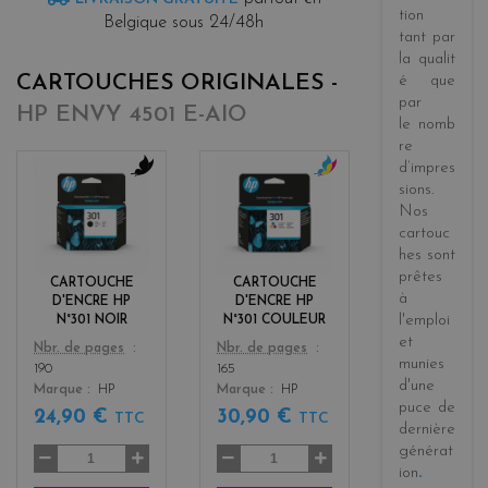
tion
Belgique sous 24/48h
tant par
la
qualit
CARTOUCHES ORIGINALES -
é
que
par
HP ENVY 4501 E-AIO
le
nomb
re
d’impres
sions
.
b
c
Nos
l
o
a
l
cartouc
c
o
hes sont
k
r
prêtes
CARTOUCHE
CARTOUCHE
s
à
D'ENCRE HP
D'ENCRE HP
l'emploi
N°301 NOIR
N°301 COULEUR
et
Color
Color
Nbr. de pages
Nbr. de pages
munies
190
165
d'une
Marque
HP
Marque
HP
puce de
24,90 €
30,90 €
TTC
TTC
dernière
générat
ion
.