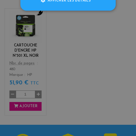
AFFICHER LES DÉTAILS
b
l
a
c
k
CARTOUCHE
D'ENCRE HP
N°301 XL NOIR
Color
Nbr. de pages
480
Marque
HP
51,90 €
TTC
AJOUTER