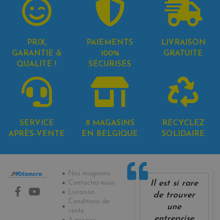
PRIX,
PAIEMENTS
LIVRAISON
GARANTIE &
100%
GRATUITE
QUALITÉ !
SÉCURISÉS
SERVICE
8 MAGASINS
RECYCLEZ
APRÈS-VENTE
EN BELGIQUE
SOLIDAIRE
Informations
Nos magasins
Il est si rare
Contactez-nous
Livraison
de trouver
Conditions de
une
vente
entreprise