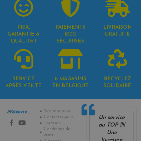
PRIX,
PAIEMENTS
LIVRAISON
GARANTIE &
100%
GRATUITE
QUALITÉ !
SÉCURISÉS
SERVICE
8 MAGASINS
RECYCLEZ
APRÈS-VENTE
EN BELGIQUE
SOLIDAIRE
Informations
Nos magasins
Un service
Contactez-nous
Livraison
au TOP !!!!
Conditions de
Une
vente
livraison