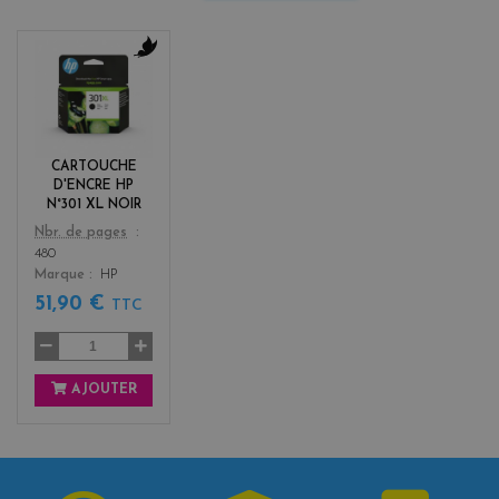
b
l
a
c
k
CARTOUCHE
D'ENCRE HP
N°301 XL NOIR
Color
Nbr. de pages
480
Marque
HP
51,90 €
TTC
AJOUTER