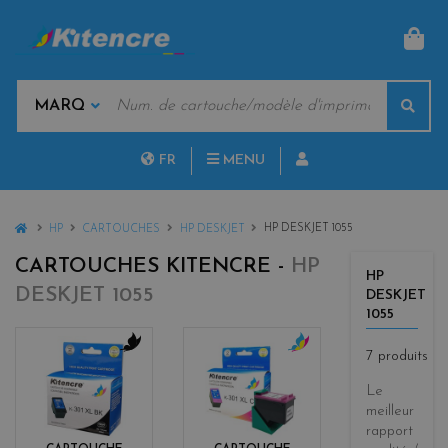
PAN
MOTS
Rech
CLÉS
MARQUES
FR
MENU
NL
HOME
HP DESKJET 1055
HP
CARTOUCHES
HP DESKJET
CARTOUCHES KITENCRE -
HP
HP
DESKJET 1055
DESKJET
1055
7 produits
b
c
l
o
Le
a
l
meilleur
c
o
rapport
k
r