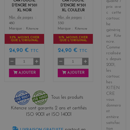
CARTOUCHE
CARTOUCHE
qualité /
s
D'ENCRE N°301
D'ENCRE N°301
prix
ave
XL NOIR
XL COULEUR
c cette
Color
Color
Nbr. de pages
Nbr. de pages
cartouc
480
330
he
Marque
Kitencre
Marque
Kitencre
génériq
ue
Kite
53% MOINS CHER
51% MOINS CHER
QUE L'ORIGINAL
QUE L'ORIGINAL
ncre
.
Comme
24,90 €
24,90 €
TTC
TTC
rcialisée
s
depuis
2001
,
les
AJOUTER
AJOUTER
cartouc
hes
KITEN
CRE
Tous les produits
vous
donnero
Kitencre sont garantis 2 ans et certifiés
nt
ISO 9001 et ISO 14001
entière
satisfac
tion
partout en
LIVRAISON GRATUITE