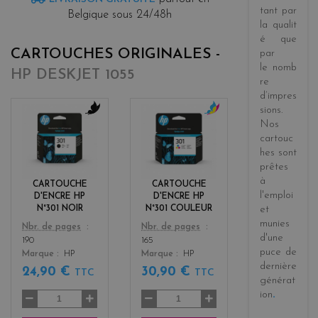
tant par
Belgique sous 24/48h
la
qualit
é
que
CARTOUCHES ORIGINALES -
par
le
nomb
HP DESKJET 1055
re
d’impres
sions
.
Nos
b
c
l
o
cartouc
a
l
hes sont
c
o
prêtes
k
r
à
CARTOUCHE
CARTOUCHE
s
l'emploi
D'ENCRE HP
D'ENCRE HP
et
N°301 NOIR
N°301 COULEUR
munies
Color
Color
Nbr. de pages
Nbr. de pages
d'une
190
165
puce de
Marque
HP
Marque
HP
dernière
24,90 €
30,90 €
TTC
TTC
générat
ion
.