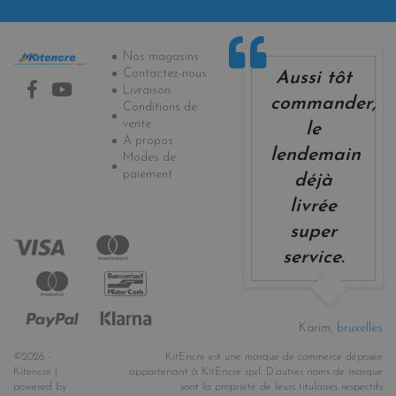
Informations
Nos magasins
Contactez-nous
Aussi tôt
Livraison
commander,
Conditions de
vente
le
A propos
lendemain
Modes de
paiement
déjà
livrée
super
service.
Karim,
bruxelles
©2026 -
KitEncre est une marque de commerce déposée
Kitencre |
appartenant à KitEncre sprl. D’autres noms de marque
powered by
sont la propriété de leurs titulaires respectifs