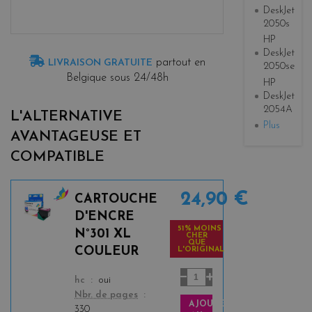
DeskJet
2050s
HP
DeskJet
partout en
LIVRAISON GRATUITE
2050se
Belgique sous 24/48h
HP
DeskJet
2054A
L'ALTERNATIVE
Plus
AVANTAGEUSE ET
COMPATIBLE
24,90 €
CARTOUCHE
c
D'ENCRE
o
51% MOINS
N°301 XL
CHER
l
QUE
COULEUR
L'ORIGINAL
o
r
color
hc
oui
s
Nbr. de pages
AJOUTER
330