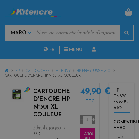
PAN
MOTS
Rech
CLÉS
MARQUES
FR
MENU
NL
HOME
HP
CARTOUCHES
HP ENVY
HP ENVY 5532 E-AIO
CARTOUCHE D'ENCRE HP N°301 XL COULEUR
49,90 €
HP
CARTOUCHE
ENVY
c
D'ENCRE HP
TTC
5532 E-
o
N°301 XL
AIO
l
COULEUR
o
Quantité
COMPATIBL
r
color
AVEC
Nbr. de pages
s
AJOUTER
330
HP
AU