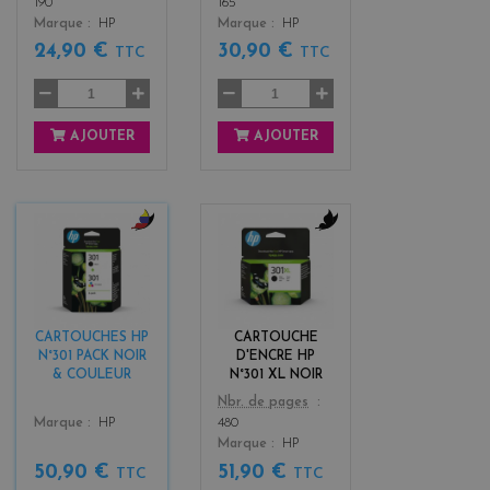
190
165
Marque
HP
Marque
HP
24,90 €
30,90 €
TTC
TTC
AJOUTER
AJOUTER
b
b
l
l
a
a
c
c
k
k
CARTOUCHES HP
CARTOUCHE
+
N°301 PACK NOIR
D'ENCRE HP
3
& COULEUR
N°301 XL NOIR
Color
Nbr. de pages
Color
Marque
HP
480
Marque
HP
50,90 €
51,90 €
TTC
TTC