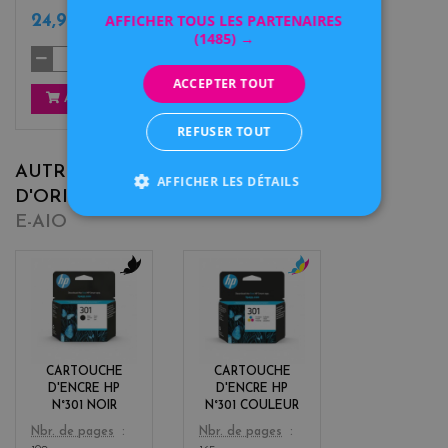
AFFICHER TOUS LES PARTENAIRES
24,90 €
TTC
(1485) →
ACCEPTER TOUT
AJOUTER
REFUSER TOUT
AUTRES CARTOUCHES
AFFICHER LES DÉTAILS
D'ORIGINE POUR
HP ENVY 5532
E-AIO
b
c
l
o
a
l
c
o
k
r
CARTOUCHE
CARTOUCHE
s
D'ENCRE HP
D'ENCRE HP
N°301 NOIR
N°301 COULEUR
Color
Color
Nbr. de pages
Nbr. de pages