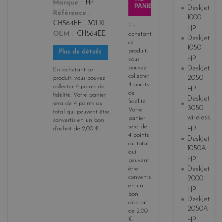
Marque
HP
PANIER
DeskJet
Référence
1000
CH564EE - 301 XL
En
HP
OEM
CH564EE
achetant
DeskJet
ce
1050
produit,
Plus de détails
HP
vous
pouvez
DeskJet
En achetant ce
collecter
2050
produit, vous pouvez
4
points
collecter
4
points de
HP
de
fidélité
. Votre panier
DeskJet
fidélité
.
sera de
4
points
au
3050
Votre
total qui peuvent être
wireless
panier
convertis en un bon
sera de
HP
d'achat de
2,00 €
.
4
points
DeskJet
au total
1050A
qui
HP
peuvent
DeskJet
être
convertis
2000
en un
HP
bon
DeskJet
d'achat
2050A
de
2,00
€
.
HP