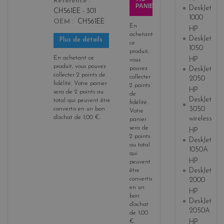
Référence
PANIER
DeskJet
CH561EE - 301
1000
OEM
CH561EE
En
HP
achetant
DeskJet
Plus de détails
ce
1050
produit,
En achetant ce
HP
vous
produit, vous pouvez
pouvez
DeskJet
collecter
2
points de
collecter
2050
fidélité
. Votre panier
2
points
HP
sera de
2
points
au
de
DeskJet
total qui peuvent être
fidélité
.
3050
convertis en un bon
Votre
d'achat de
1,00 €
.
wireless
panier
sera de
HP
2
points
DeskJet
au total
1050A
qui
HP
peuvent
DeskJet
être
convertis
2000
en un
HP
bon
DeskJet
d'achat
2050A
de
1,00
€
.
HP