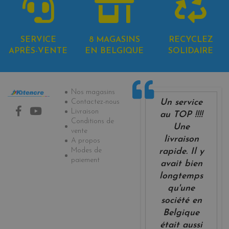
SERVICE
8 MAGASINS
RECYCLEZ
APRÈS-VENTE
EN BELGIQUE
SOLIDAIRE
Informations
Nos magasins
Un service
Contactez-nous
Livraison
au TOP !!!!
Conditions de
Une
vente
livraison
A propos
Modes de
rapide. Il y
paiement
avait bien
longtemps
qu'une
société en
Belgique
était aussi