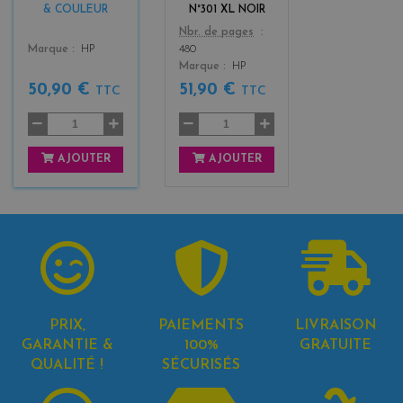
3
& COULEUR
N°301 XL NOIR
Color
Nbr. de pages
Color
Marque
HP
480
Marque
HP
50,90 €
51,90 €
TTC
TTC
AJOUTER
AJOUTER
PRIX,
PAIEMENTS
LIVRAISON
GARANTIE &
100%
GRATUITE
QUALITÉ !
SÉCURISÉS