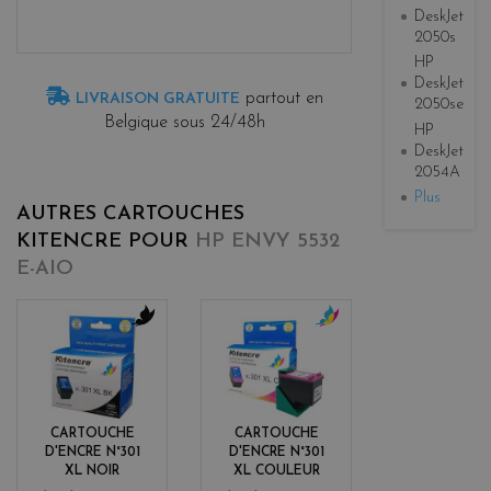
DeskJet
2050s
HP
DeskJet
partout en
LIVRAISON GRATUITE
2050se
Belgique sous 24/48h
HP
DeskJet
2054A
Plus
AUTRES CARTOUCHES
KITENCRE POUR
HP ENVY 5532
E-AIO
b
c
l
o
a
l
c
o
k
r
CARTOUCHE
CARTOUCHE
s
D'ENCRE N°301
D'ENCRE N°301
XL NOIR
XL COULEUR