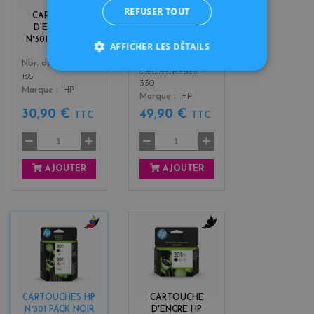
REFUSER TOUT
r
r
CARTOUCHE
CARTOUCHE
s
s
D'ENCRE HP
D'ENCRE HP
N°301 COULEUR
N°301 XL
AFFICHER LES DÉTAILS
COULEUR
Color
Nbr. de pages
Color
Nbr. de pages
165
330
Marque
HP
Marque
HP
30,90 €
49,90 €
TTC
TTC
AJOUTER
AJOUTER
b
b
l
l
a
a
c
c
k
k
CARTOUCHES HP
CARTOUCHE
+
N°301 PACK NOIR
D'ENCRE HP