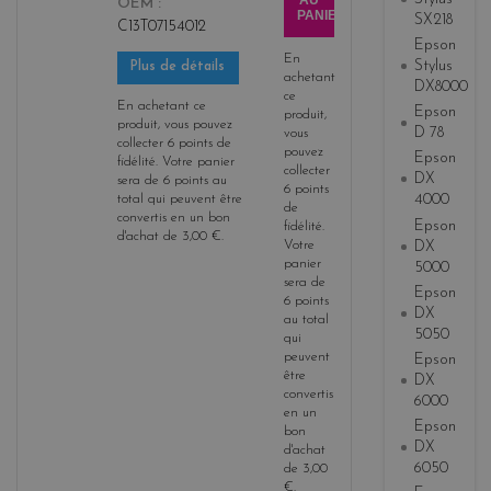
AU
OEM
PANIER
SX218
C13T07154012
Epson
En
Stylus
Plus de détails
achetant
DX8000
ce
En achetant ce
Epson
produit,
produit, vous pouvez
D 78
vous
collecter
6
points de
pouvez
Epson
fidélité
. Votre panier
collecter
DX
sera de
6
points
au
6
points
4000
total qui peuvent être
de
convertis en un bon
Epson
fidélité
.
d'achat de
3,00 €
.
DX
Votre
panier
5000
sera de
Epson
6
points
DX
au total
5050
qui
peuvent
Epson
être
DX
convertis
6000
en un
Epson
bon
DX
d'achat
6050
de
3,00
€
.