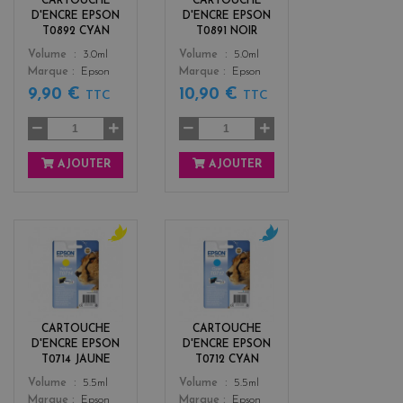
CARTOUCHE
CARTOUCHE
D'ENCRE EPSON
D'ENCRE EPSON
T0892 CYAN
T0891 NOIR
Color
Color
Volume
3.0ml
Volume
5.0ml
Marque
Epson
Marque
Epson
9,90 €
10,90 €
TTC
TTC
AJOUTER
AJOUTER
y
c
e
y
l
a
l
n
o
CARTOUCHE
CARTOUCHE
w
D'ENCRE EPSON
D'ENCRE EPSON
T0714 JAUNE
T0712 CYAN
Color
Color
Volume
5.5ml
Volume
5.5ml
Marque
Epson
Marque
Epson