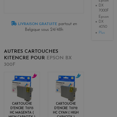
Epson
DX
7000F
Epson
DX
partout en
LIVRAISON GRATUITE
4050
Belgique sous 24/48h
Plus
AUTRES CARTOUCHES
KITENCRE POUR
EPSON BX
300F
m
c
a
y
g
a
e
n
n
CARTOUCHE
CARTOUCHE
t
D'ENCRE T0713
D'ENCRE T0712
a
HC MAGENTA (
HC CYAN ( HIGH