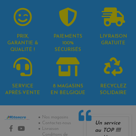
PRIX,
PAIEMENTS
LIVRAISON
GARANTIE &
100%
GRATUITE
QUALITÉ !
SÉCURISÉS
SERVICE
8 MAGASINS
RECYCLEZ
APRÈS-VENTE
EN BELGIQUE
SOLIDAIRE
Informations
Nos magasins
Un service
Contactez-nous
Livraison
au TOP !!!!
Conditions de