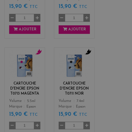
15,90 €
15,90 €
TTC
TTC
AJOUTER
AJOUTER
m
b
a
l
g
a
e
c
n
k
CARTOUCHE
CARTOUCHE
t
D'ENCRE EPSON
D'ENCRE EPSON
a
T0713 MAGENTA
T0711 NOIR
Color
Color
Volume
5.5ml
Volume
7.4ml
Marque
Epson
Marque
Epson
15,90 €
15,90 €
TTC
TTC