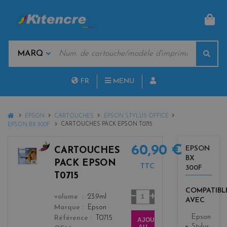
PAN
MOTS
Rech
CLÉS
MARQUES
FR
MENU
NL
HOME
EPSON
CARTOUCHES
EPSON STYLUS OFFICE
CARTOUCHES PACK EPSON T0715
EPSON BX 300F
60,90 €
EPSON
CARTOUCHES
BX
b
PACK EPSON
TTC
300F
l
T0715
a
COMPATIBL
c
Quantité
color
volume
23.9ml
AVEC
k
Marque
Epson
+
Epson
Référence
T0715
AJOUTER
3
Stylus