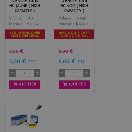
D'ENCRE T0714
D'ENCRE T0711
HC JAUNE ( HIGH
HC NOIR ( HIGH
CAPACITY )
CAPACITY )
Color
Color
Volume
14.0ml
Volume
14.0ml
Marque
Kitencre
Marque
Kitencre
69% MOINS CHER
69% MOINS CHER
QUE L'ORIGINAL
QUE L'ORIGINAL
6,00 €
6,00 €
5,00 €
5,00 €
TTC
TTC
AJOUTER
AJOUTER
b
l
a
c