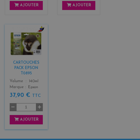
AJOUTER
AJOUTER
b
l
a
c
k
CARTOUCHES
+
PACK EPSON
3
T0895
Color
Volume
14.0ml
Marque
Epson
37,90 €
TTC
AJOUTER