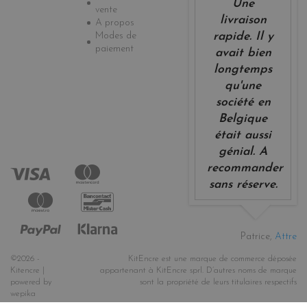
Une
vente
livraison
A propos
Modes de
rapide. Il y
paiement
avait bien
longtemps
qu'une
société en
Belgique
était aussi
génial. A
recommander
sans réserve.
Patrice,
Attre
©2026 -
KitEncre est une marque de commerce déposée
Kitencre |
appartenant à KitEncre sprl. D’autres noms de marque
powered by
sont la propriété de leurs titulaires respectifs
wepika