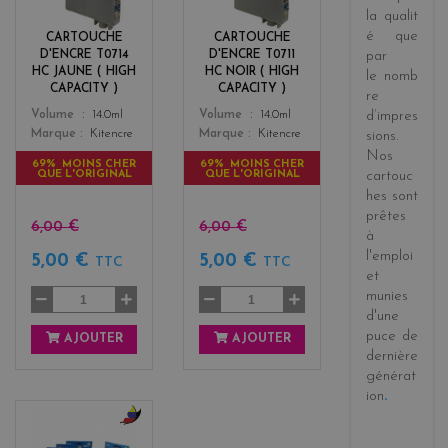
l
c
la
qualit
o
k
é
que
CARTOUCHE
CARTOUCHE
w
D'ENCRE T0714
D'ENCRE T0711
par
HC JAUNE ( HIGH
HC NOIR ( HIGH
le
nomb
CAPACITY )
CAPACITY )
re
Color
Color
Volume
14.0ml
Volume
14.0ml
d’impres
Marque
Kitencre
Marque
Kitencre
sions
.
Nos
69% MOINS CHER
69% MOINS CHER
QUE L'ORIGINAL
QUE L'ORIGINAL
cartouc
hes sont
prêtes
6,00 €
6,00 €
à
l'emploi
5,00 €
5,00 €
TTC
TTC
et
munies
d'une
puce de
AJOUTER
AJOUTER
dernière
générat
ion
.
b