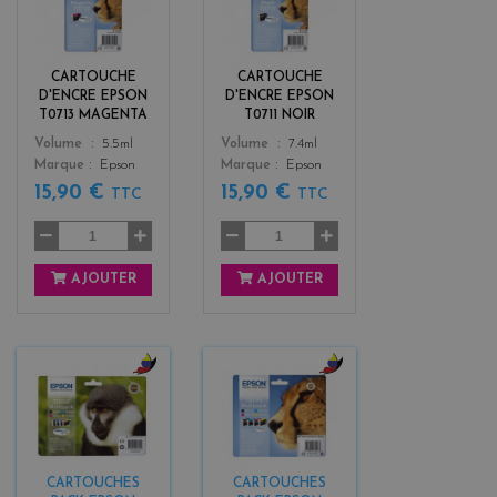
a
l
g
a
e
c
n
k
CARTOUCHE
CARTOUCHE
t
D'ENCRE EPSON
D'ENCRE EPSON
a
T0713 MAGENTA
T0711 NOIR
Color
Color
Volume
5.5ml
Volume
7.4ml
Marque
Epson
Marque
Epson
15,90 €
15,90 €
TTC
TTC
AJOUTER
AJOUTER
b
b
l
l
a
a
c
c
k
k
CARTOUCHES
CARTOUCHES
+
+