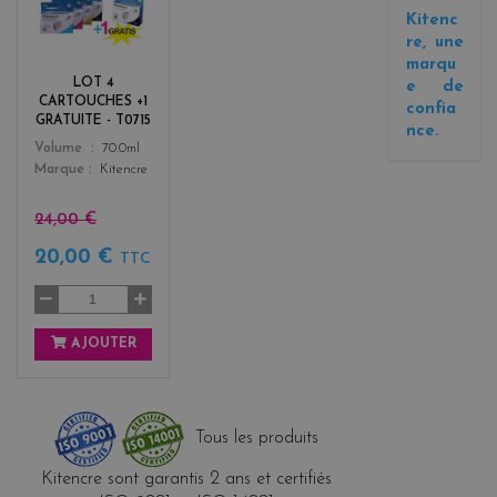
l
Kitenc
a
re, une
c
marqu
k
LOT 4
e de
+
CARTOUCHES +1
confia
3
GRATUITE - T0715
nce.
Color
Volume
70.0ml
Marque
Kitencre
24,00 €
20,00 €
TTC
AJOUTER
Tous les produits
Kitencre sont garantis 2 ans et certifiés