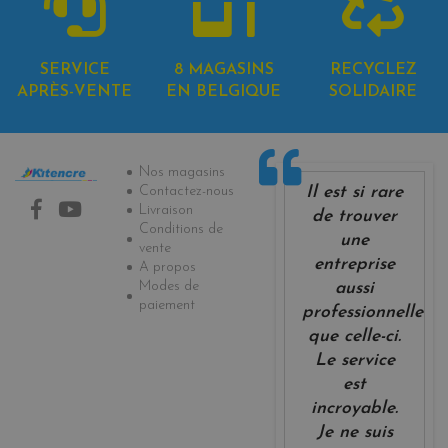
SERVICE
8 MAGASINS
RECYCLEZ
APRÈS-VENTE
EN BELGIQUE
SOLIDAIRE
Informations
Nos magasins
Il est si rare
Contactez-nous
Livraison
de trouver
Conditions de
une
vente
entreprise
A propos
Modes de
aussi
paiement
professionnelle
que celle-ci.
Le service
est
incroyable.
Je ne suis