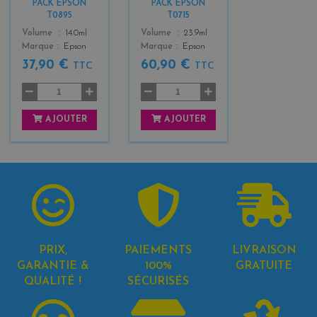
PACK EPSON
PACK EPSON
3
3
T0895
T0715
Color
Color
Volume
14.0ml
Volume
23.9ml
Marque
Epson
Marque
Epson
37,90 €
60,90 €
TTC
TTC
AJOUTER
AJOUTER
PRIX,
PAIEMENTS
LIVRAISON
GARANTIE &
100%
GRATUITE
QUALITÉ !
SÉCURISÉS