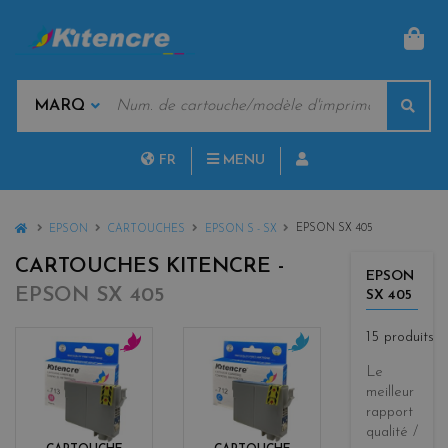
PAN
MOTS
Rech
CLÉS
MARQUES
FR
MENU
NL
HOME
EPSON SX 405
EPSON
CARTOUCHES
EPSON S - SX
CARTOUCHES KITENCRE -
EPSON
EPSON SX 405
SX 405
15 produits
m
c
Le
a
y
meilleur
g
a
rapport
e
n
qualité /
n