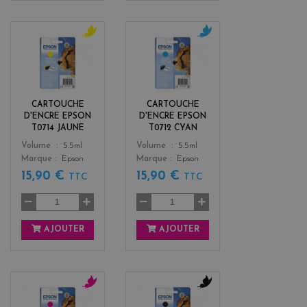
y
c
e
y
l
a
l
n
o
CARTOUCHE
CARTOUCHE
w
D'ENCRE EPSON
D'ENCRE EPSON
T0714 JAUNE
T0712 CYAN
Color
Color
Volume
5.5ml
Volume
5.5ml
Marque
Epson
Marque
Epson
15,90 €
15,90 €
TTC
TTC
AJOUTER
AJOUTER
m
b