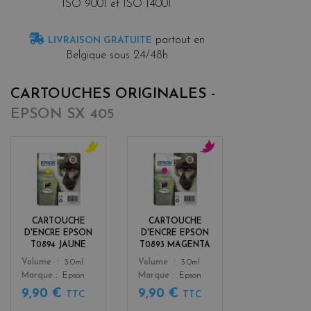
ISO 9001 et ISO 14001
partout en
LIVRAISON GRATUITE
Belgique sous 24/48h
CARTOUCHES ORIGINALES -
EPSON SX 405
y
m
e
a
l
g
l
e
o
n
CARTOUCHE
CARTOUCHE
w
t
D'ENCRE EPSON
D'ENCRE EPSON
a
T0894 JAUNE
T0893 MAGENTA
Color
Color
Volume
3.0ml
Volume
3.0ml
Marque
Epson
Marque
Epson
9,90 €
9,90 €
TTC
TTC