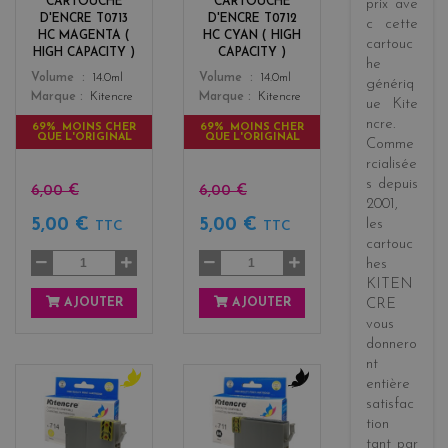
CARTOUCHE
CARTOUCHE
prix
ave
t
D'ENCRE T0713
D'ENCRE T0712
c cette
a
HC MAGENTA (
HC CYAN ( HIGH
cartouc
HIGH CAPACITY )
CAPACITY )
he
Color
Color
Volume
14.0ml
Volume
14.0ml
génériq
Marque
Kitencre
Marque
Kitencre
ue
Kite
ncre
.
69% MOINS CHER
69% MOINS CHER
QUE L'ORIGINAL
QUE L'ORIGINAL
Comme
rcialisée
s
depuis
6,00 €
6,00 €
2001
,
5,00 €
5,00 €
les
TTC
TTC
cartouc
hes
KITEN
AJOUTER
AJOUTER
CRE
vous
donnero
nt
entière
y
b
satisfac
e
l
tion
l
a
tant par