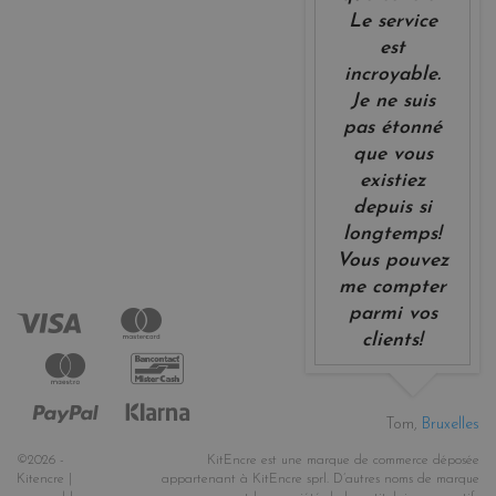
Le service
est
incroyable.
Je ne suis
pas étonné
que vous
existiez
depuis si
longtemps!
Vous pouvez
me compter
parmi vos
clients!
Tom,
Bruxelles
©2026 -
KitEncre est une marque de commerce déposée
Kitencre |
appartenant à KitEncre sprl. D’autres noms de marque