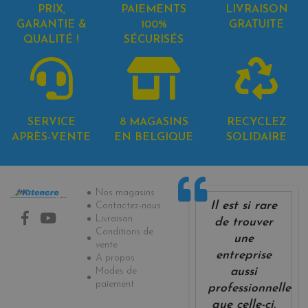
PRIX,
PAIEMENTS
LIVRAISON
GARANTIE &
100%
GRATUITE
QUALITÉ !
SÉCURISÉS
SERVICE
8 MAGASINS
RECYCLEZ
APRÈS-VENTE
EN BELGIQUE
SOLIDAIRE
Informations
Nos magasins
Il est si rare
Contactez-nous
Livraison
de trouver
Conditions de
une
vente
entreprise
A propos
Modes de
aussi
paiement
professionnelle
que celle-ci.