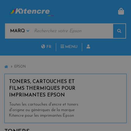
PAN
MOTS
Rech
CLÉS
MARQUES
FR
MENU
NL
HOME
EPSON
TONERS, CARTOUCHES ET
FILMS THERMIQUES POUR
IMPRIMANTES EPSON
Toutes les cartouches d'encre et toners
d'origine ou génériques de la marque
Kitencre pour les imprimantes Epson