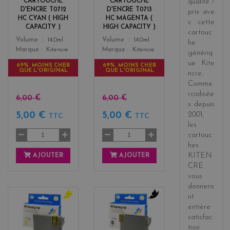
CARTOUCHE
CARTOUCHE
qualité /
t
D'ENCRE T0712
D'ENCRE T0713
prix
ave
a
HC CYAN ( HIGH
HC MAGENTA (
c cette
CAPACITY )
HIGH CAPACITY )
cartouc
Color
Color
Volume
14.0ml
Volume
14.0ml
he
Marque
Kitencre
Marque
Kitencre
génériq
ue
Kite
69% MOINS CHER
69% MOINS CHER
QUE L'ORIGINAL
QUE L'ORIGINAL
ncre
.
Comme
rcialisée
6,00 €
6,00 €
s
depuis
5,00 €
5,00 €
2001
,
TTC
TTC
les
cartouc
hes
KITEN
AJOUTER
AJOUTER
CRE
vous
donnero
nt
y
b
entière
e
l
satisfac
l
a
tion