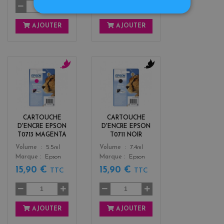
AJOUTER
AJOUTER
m
b
a
l
g
a
e
c
n
k
CARTOUCHE
CARTOUCHE
t
D'ENCRE EPSON
D'ENCRE EPSON
a
T0713 MAGENTA
T0711 NOIR
Color
Color
Volume
5.5ml
Volume
7.4ml
Marque
Epson
Marque
Epson
15,90 €
15,90 €
TTC
TTC
AJOUTER
AJOUTER