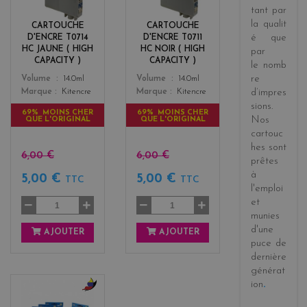
l
c
tant par
o
k
la
qualit
CARTOUCHE
CARTOUCHE
w
é
que
D'ENCRE T0714
D'ENCRE T0711
HC JAUNE ( HIGH
HC NOIR ( HIGH
par
CAPACITY )
CAPACITY )
le
nomb
Color
Color
re
Volume
14.0ml
Volume
14.0ml
Marque
Kitencre
Marque
Kitencre
d’impres
sions
.
69% MOINS CHER
69% MOINS CHER
Nos
QUE L'ORIGINAL
QUE L'ORIGINAL
cartouc
hes sont
6,00 €
6,00 €
prêtes
à
5,00 €
5,00 €
TTC
TTC
l'emploi
et
munies
d'une
AJOUTER
AJOUTER
puce de
dernière
générat
ion
.
b