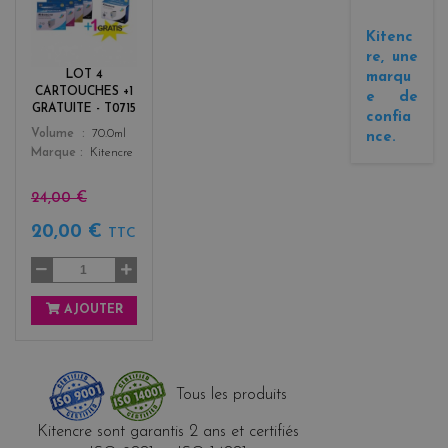
l
a
Kitenc
c
re, une
k
LOT 4
marqu
+
CARTOUCHES +1
e de
3
GRATUITE - T0715
confia
Color
Volume
70.0ml
nce.
Marque
Kitencre
24,00 €
20,00 €
TTC
AJOUTER
Tous les produits
Kitencre sont garantis 2 ans et certifiés