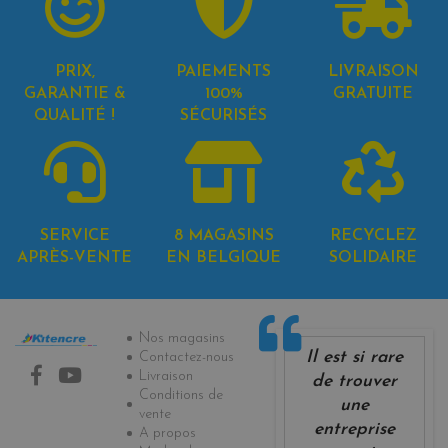
PRIX,
PAIEMENTS
LIVRAISON
GARANTIE &
100%
GRATUITE
QUALITÉ !
SÉCURISÉS
SERVICE
8 MAGASINS
RECYCLEZ
APRÈS-VENTE
EN BELGIQUE
SOLIDAIRE
Informations
Nos magasins
Il est si rare
Contactez-nous
Livraison
de trouver
Conditions de
une
vente
entreprise
A propos