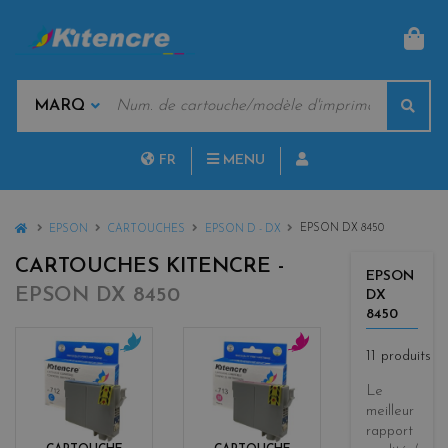
PAN
MOTS
Rech
CLÉS
MARQUES
FR
MENU
NL
HOME
EPSON DX 8450
EPSON
CARTOUCHES
EPSON D - DX
CARTOUCHES KITENCRE -
EPSON
EPSON DX 8450
DX
8450
11 produits
c
m
y
a
Le
a
g
meilleur
n
e
rapport
n