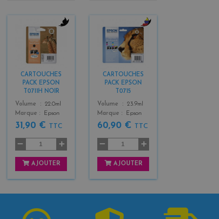
b
b
l
l
a
a
c
c
k
k
CARTOUCHES
CARTOUCHES
+
PACK EPSON
PACK EPSON
3
T0711H NOIR
T0715
Color
Color
Volume
22.0ml
Volume
23.9ml
Marque
Epson
Marque
Epson
31,90 €
60,90 €
TTC
TTC
AJOUTER
AJOUTER