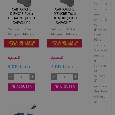
l
c
la
qualit
o
k
é
que
CARTOUCHE
CARTOUCHE
w
D'ENCRE T0714
D'ENCRE T0711
par
HC JAUNE ( HIGH
HC NOIR ( HIGH
le
nomb
CAPACITY )
CAPACITY )
re
Color
Color
Volume
14.0ml
Volume
14.0ml
d’impres
Marque
Kitencre
Marque
Kitencre
sions
.
Nos
69% MOINS CHER
69% MOINS CHER
QUE L'ORIGINAL
QUE L'ORIGINAL
cartouc
hes sont
prêtes
6,00 €
6,00 €
à
l'emploi
5,00 €
5,00 €
TTC
TTC
et
munies
d'une
puce de
AJOUTER
AJOUTER
dernière
générat
ion
.
b