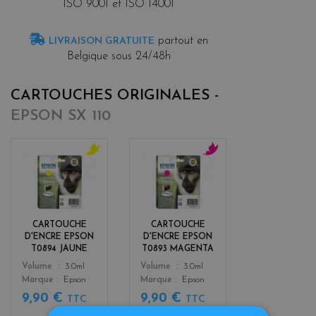
ISO 9001 et ISO 14001
partout en
LIVRAISON GRATUITE
Belgique sous 24/48h
CARTOUCHES ORIGINALES -
EPSON SX 110
y
m
e
a
l
g
l
e
o
n
CARTOUCHE
CARTOUCHE
w
t
D'ENCRE EPSON
D'ENCRE EPSON
a
T0894 JAUNE
T0893 MAGENTA
Color
Color
Volume
3.0ml
Volume
3.0ml
Marque
Epson
Marque
Epson
9,90 €
9,90 €
TTC
TTC