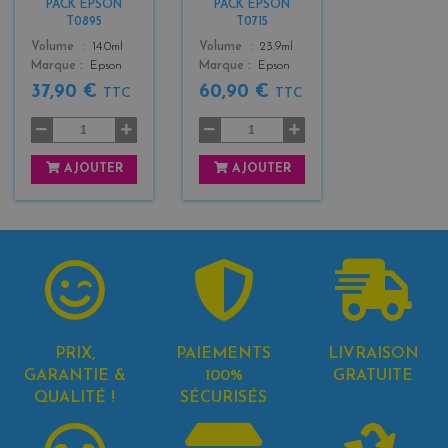
PACK EPSON
PACK EPSON
3
3
T0895
T0715
Color
Color
Volume
14.0ml
Volume
23.9ml
Marque
Epson
Marque
Epson
37,90 €
60,90 €
TTC
TTC
AJOUTER
AJOUTER
PRIX,
PAIEMENTS
LIVRAISON
GARANTIE &
100%
GRATUITE
QUALITÉ !
SÉCURISÉS