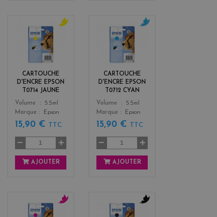
y
c
e
y
l
a
l
n
o
CARTOUCHE
CARTOUCHE
w
D'ENCRE EPSON
D'ENCRE EPSON
T0714 JAUNE
T0712 CYAN
Color
Color
Volume
5.5ml
Volume
5.5ml
Marque
Epson
Marque
Epson
15,90 €
15,90 €
TTC
TTC
AJOUTER
AJOUTER
m
b