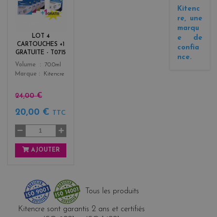
l
Kitenc
a
re, une
c
marqu
k
LOT 4
e de
+
CARTOUCHES +1
confia
3
GRATUITE - T0715
nce.
Color
Volume
70.0ml
Marque
Kitencre
24,00 €
20,00 €
TTC
AJOUTER
Tous les produits
Kitencre sont garantis 2 ans et certifiés