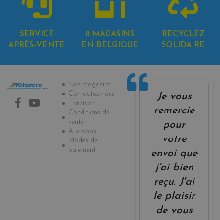
SERVICE
8 MAGASINS
RECYCLEZ
APRÈS-VENTE
EN BELGIQUE
SOLIDAIRE
Informations
Nos magasins
Contactez-nous
Je vous
Livraison
remercie
Conditions de
vente
pour
A propos
votre
Modes de
paiement
envoi que
j'ai bien
reçu. J'ai
le plaisir
de vous