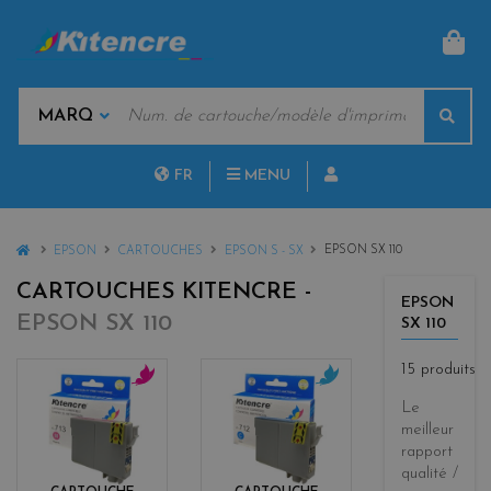
PAN
MOTS
Rech
CLÉS
MARQUES
FR
MENU
NL
HOME
EPSON SX 110
EPSON
CARTOUCHES
EPSON S - SX
CARTOUCHES KITENCRE -
EPSON
EPSON SX 110
SX 110
15 produits
m
c
Le
a
y
meilleur
g
a
rapport
e
n
qualité /
n