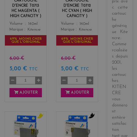
CARTOUCHE
CARTOUCHE
prix
ave
t
D'ENCRE T0713
D'ENCRE T0712
c cette
a
HC MAGENTA (
HC CYAN ( HIGH
cartouc
HIGH CAPACITY )
CAPACITY )
he
Color
Color
Volume
14.0ml
Volume
14.0ml
génériq
Marque
Kitencre
Marque
Kitencre
ue
Kite
ncre
.
69% MOINS CHER
69% MOINS CHER
QUE L'ORIGINAL
QUE L'ORIGINAL
Comme
rcialisée
s
depuis
6,00 €
6,00 €
2001
,
5,00 €
5,00 €
les
TTC
TTC
cartouc
hes
KITEN
AJOUTER
AJOUTER
CRE
vous
donnero
nt
entière
y
b
satisfac
e
l
tion
l
a
tant par