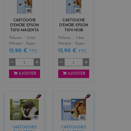
a
l
g
a
e
c
n
k
CARTOUCHE
CARTOUCHE
t
D'ENCRE EPSON
D'ENCRE EPSON
a
T0713 MAGENTA
T0711 NOIR
Color
Color
Volume
5.5ml
Volume
7.4ml
Marque
Epson
Marque
Epson
15,90 €
15,90 €
TTC
TTC
AJOUTER
AJOUTER
b
b
l
l
a
a
c
c
k
k
CARTOUCHES
CARTOUCHES
+
+