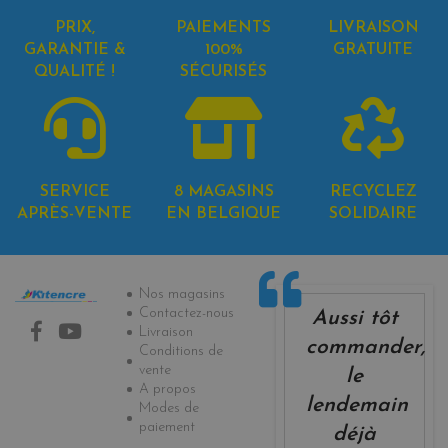
PRIX,
PAIEMENTS
LIVRAISON
GARANTIE &
100%
GRATUITE
QUALITÉ !
SÉCURISÉS
SERVICE
8 MAGASINS
RECYCLEZ
APRÈS-VENTE
EN BELGIQUE
SOLIDAIRE
Informations
Nos magasins
Contactez-nous
Aussi tôt
Livraison
commander,
Conditions de
vente
le
A propos
lendemain
Modes de
paiement
déjà