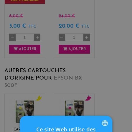
QUE L'ORIGINAL
6,00 €
24,00 €
5,00 €
20,00 €
TTC
TTC
AJOUTER
AJOUTER
AUTRES CARTOUCHES
D'ORIGINE POUR
EPSON BX
300F
y
m
e
a
l
g
l
e
o
n
Ce site Web utilise des
CARTOUCHE
CARTOUCHE