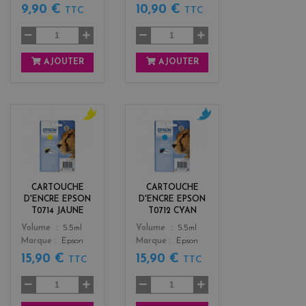
9,90 €
10,90 €
TTC
TTC
AJOUTER
AJOUTER
y
c
e
y
l
a
l
n
o
CARTOUCHE
CARTOUCHE
w
D'ENCRE EPSON
D'ENCRE EPSON
T0714 JAUNE
T0712 CYAN
Color
Color
Volume
5.5ml
Volume
5.5ml
Marque
Epson
Marque
Epson
15,90 €
15,90 €
TTC
TTC