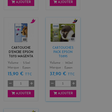
AJOUTER
AJOUTER
m
b
a
l
g
a
e
c
n
k
CARTOUCHE
CARTOUCHES
t
+
D'ENCRE EPSON
PACK EPSON
a
3
T0713 MAGENTA
T0895
Color
Color
Volume
5.5ml
Volume
14.0ml
Marque
Epson
Marque
Epson
15,90 €
37,90 €
TTC
TTC
AJOUTER
AJOUTER