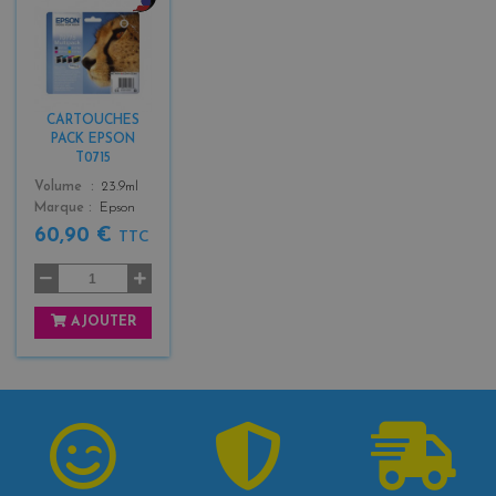
b
l
a
c
k
CARTOUCHES
+
PACK EPSON
3
T0715
Color
Volume
23.9ml
Marque
Epson
60,90 €
TTC
AJOUTER