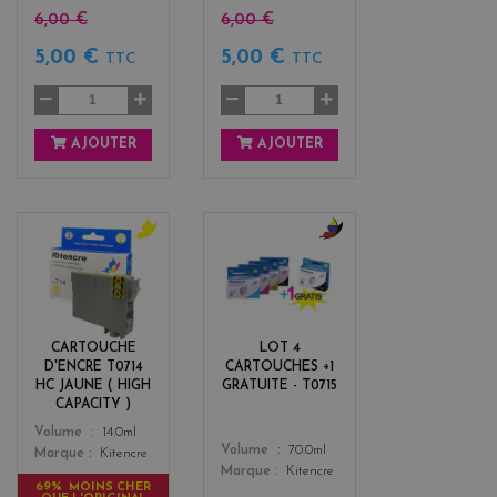
6,00 €
6,00 €
5,00 €
5,00 €
TTC
TTC
AJOUTER
AJOUTER
y
b
e
l
l
a
l
c
o
k
CARTOUCHE
LOT 4
w
+
D'ENCRE T0714
CARTOUCHES +1
3
HC JAUNE ( HIGH
GRATUITE - T0715
CAPACITY )
Color
Volume
14.0ml
Color
Volume
70.0ml
Marque
Kitencre
Marque
Kitencre
69% MOINS CHER