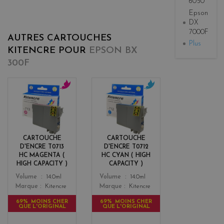
6050
Epson
DX
7000F
AUTRES CARTOUCHES
Plus
KITENCRE POUR
EPSON BX
300F
m
c
a
y
g
a
e
n
n
CARTOUCHE
CARTOUCHE
t
D'ENCRE T0713
D'ENCRE T0712
a
HC MAGENTA (
HC CYAN ( HIGH
HIGH CAPACITY )
CAPACITY )
Color
Color
Volume
14.0ml
Volume
14.0ml
Marque
Kitencre
Marque
Kitencre
69% MOINS CHER
69% MOINS CHER
QUE L'ORIGINAL
QUE L'ORIGINAL