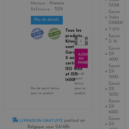
Marque
Kitencre
SX218
Référence
T0711
Epson
Stylus
Plus de détails
DX8000
T-0711
Tous les
produits
Epson
Quantité
Kitencre
D 78
sont
Epson
Garantis
DX
AJOUTER
2 ans,
AU
4000
PANIER
certifiés
Epson
ISO 9001
DX
Pas de
et ISO
5000
point
14001
Epson
bonus
Pas de point bonus
pour ce
DX
pour ce produit.
produit.
5050
Epson
DX
6000
Epson
partout en
LIVRAISON GRATUITE
DX
Belgique sous 24/48h