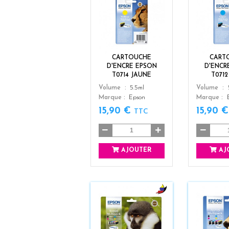
y
e
l
l
o
w
CARTOUCHE
CART
D'ENCRE EPSON
D'ENCR
T0714 JAUNE
T071
Color
Color
Volume
5.5ml
Volume
Marque
Epson
Marque
15,90 €
15,90 
TTC
AJOUTER
AJ
b
l
a