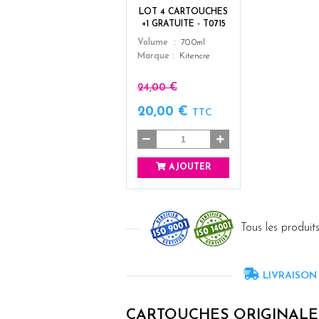
+
LOT 4 CARTOUCHES
3
+1 GRATUITE - T0715
Color
Volume
70.0ml
Marque
Kitencre
24,00 €
20,00 €
TTC
AJOUTER
Tous les produits
LIVRAISON
CARTOUCHES ORIGINALE