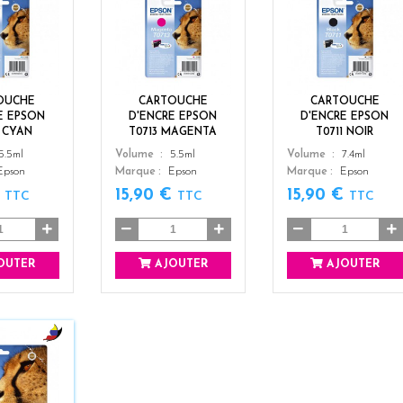
c
m
b
y
a
l
a
g
a
n
e
c
n
k
t
OUCHE
CARTOUCHE
CARTOUCHE
a
E EPSON
D'ENCRE EPSON
D'ENCRE EPSON
2 CYAN
T0713 MAGENTA
T0711 NOIR
Color
Color
5.5ml
Volume
5.5ml
Volume
7.4ml
Epson
Marque
Epson
Marque
Epson
€
15,90 €
15,90 €
TTC
TTC
TTC
OUTER
AJOUTER
AJOUTER
b
l
a