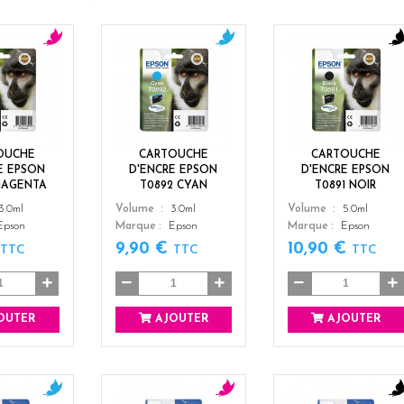
m
c
b
a
y
l
g
a
a
e
n
c
n
k
t
OUCHE
CARTOUCHE
CARTOUCHE
a
E EPSON
D'ENCRE EPSON
D'ENCRE EPSON
MAGENTA
T0892 CYAN
T0891 NOIR
Color
Color
3.0ml
Volume
3.0ml
Volume
5.0ml
Epson
Marque
Epson
Marque
Epson
€
9,90 €
10,90 €
TTC
TTC
TTC
OUTER
AJOUTER
AJOUTER