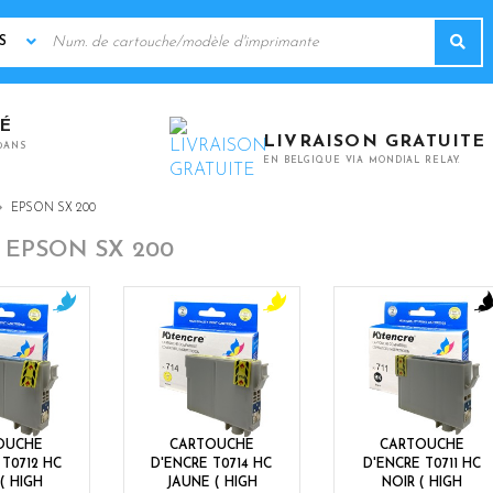
MOTS
Rec
CLÉS
TÉ
LIVRAISON GRATUITE
0ANS
EN BELGIQUE VIA MONDIAL RELAY.
EPSON SX 200
-
EPSON SX 200
c
y
b
y
e
l
a
l
a
n
l
c
o
k
w
OUCHE
CARTOUCHE
CARTOUCHE
 T0712 HC
D'ENCRE T0714 HC
D'ENCRE T0711 HC
( HIGH
JAUNE ( HIGH
NOIR ( HIGH