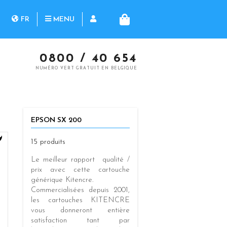
herche
FR
MENU
PANIER
NL
0800 / 40 654
NUMÉRO VERT GRATUIT EN BELGIQUE
EPSON SX 200
15 produits
Le meilleur rapport qualité /
prix
avec cette cartouche
générique
Kitencre
.
Commercialisées
depuis 2001
,
les cartouches KITENCRE
vous donneront entière
satisfaction tant par