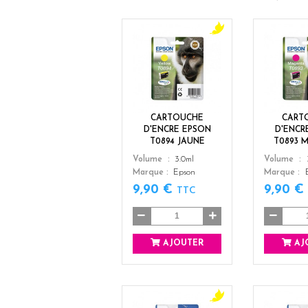
y
e
l
l
o
w
CARTOUCHE
CART
D'ENCRE EPSON
D'ENCR
T0894 JAUNE
T0893 
Color
Color
Volume
3.0ml
Volume
Marque
Epson
Marque
9,90 €
9,90 
TTC
AJOUTER
AJ