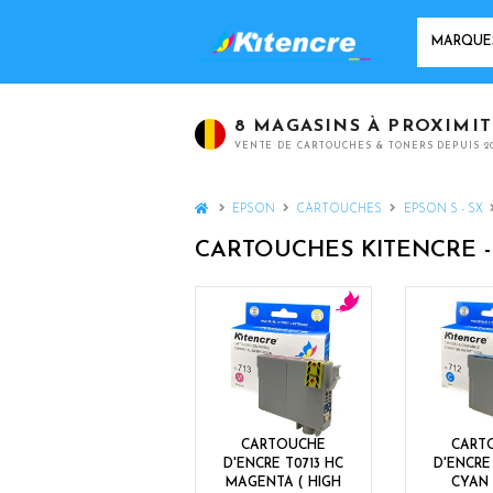
MARQUES
8 MAGASINS À PROXIMI
VENTE DE CARTOUCHES & TONERS DEPUIS 2
HOME
EPSON
CARTOUCHES
EPSON S - SX
CARTOUCHES KITENCRE 
m
a
g
e
n
t
CARTOUCHE
CART
a
D'ENCRE T0713 HC
D'ENCRE
MAGENTA ( HIGH
CYAN 