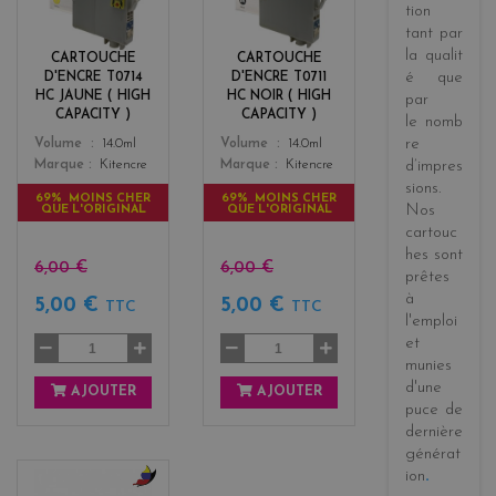
l
a
tion
l
c
tant par
o
k
la
qualit
CARTOUCHE
CARTOUCHE
w
é
que
D'ENCRE T0714
D'ENCRE T0711
HC JAUNE ( HIGH
HC NOIR ( HIGH
par
CAPACITY )
CAPACITY )
le
nomb
Color
Color
re
Volume
14.0ml
Volume
14.0ml
Marque
Kitencre
Marque
Kitencre
d’impres
sions
.
69% MOINS CHER
69% MOINS CHER
Nos
QUE L'ORIGINAL
QUE L'ORIGINAL
cartouc
hes sont
6,00 €
6,00 €
prêtes
à
5,00 €
5,00 €
TTC
TTC
l'emploi
et
munies
d'une
AJOUTER
AJOUTER
puce de
dernière
générat
ion
.