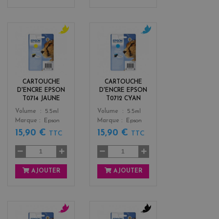
y
c
e
y
l
a
l
n
o
CARTOUCHE
CARTOUCHE
w
D'ENCRE EPSON
D'ENCRE EPSON
T0714 JAUNE
T0712 CYAN
Color
Color
Volume
5.5ml
Volume
5.5ml
Marque
Epson
Marque
Epson
15,90 €
15,90 €
TTC
TTC
AJOUTER
AJOUTER