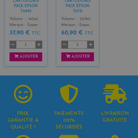
CARTOUCHES
CARTOUCHES
+
+
PACK EPSON
PACK EPSON
3
3
T0895
T0715
Color
Color
Volume
14.0ml
Volume
23.9ml
Marque
Epson
Marque
Epson
37,90 €
60,90 €
TTC
TTC
AJOUTER
AJOUTER
PRIX,
PAIEMENTS
LIVRAISON
GARANTIE &
100%
GRATUITE
QUALITÉ !
SÉCURISÉS