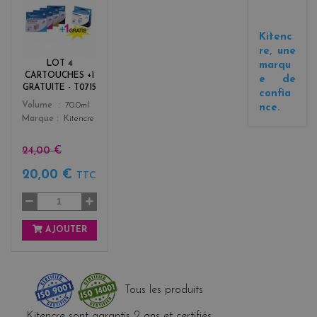
b
l
a
Kitenc
c
re, une
k
LOT 4
marqu
+
CARTOUCHES +1
e de
3
GRATUITE - T0715
confia
Color
Volume
70.0ml
nce.
Marque
Kitencre
24,00 €
20,00 €
TTC
AJOUTER
Tous les produits
Kitencre sont garantis 2 ans et certifiés