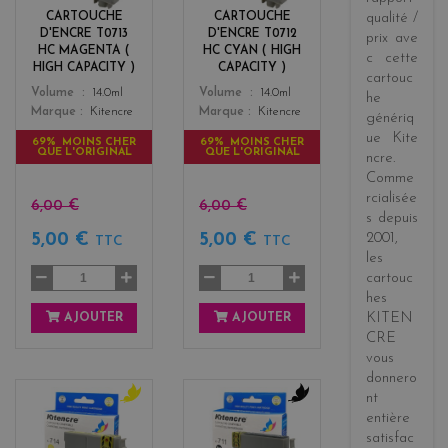
n
CARTOUCHE
CARTOUCHE
qualité /
t
D'ENCRE T0713
D'ENCRE T0712
prix
ave
a
HC MAGENTA (
HC CYAN ( HIGH
c cette
HIGH CAPACITY )
CAPACITY )
cartouc
Color
Color
Volume
14.0ml
Volume
14.0ml
he
Marque
Kitencre
Marque
Kitencre
génériq
ue
Kite
69% MOINS CHER
69% MOINS CHER
QUE L'ORIGINAL
QUE L'ORIGINAL
ncre
.
Comme
rcialisée
6,00 €
6,00 €
s
depuis
5,00 €
5,00 €
2001
,
TTC
TTC
les
cartouc
hes
KITEN
AJOUTER
AJOUTER
CRE
vous
donnero
nt
y
b
entière
e
l
satisfac