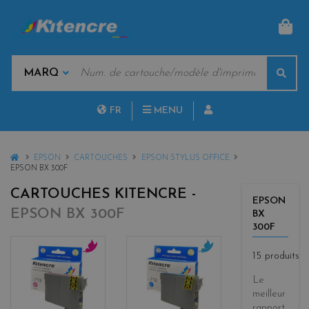
PAN
MOTS
Rech
CLÉS
MARQUES
FR
MENU
NL
HOME
EPSON
CARTOUCHES
EPSON STYLUS OFFICE
EPSON BX 300F
CARTOUCHES KITENCRE -
EPSON
EPSON BX 300F
BX
300F
15 produits
m
c
a
y
Le
g
a
meilleur
e
n
rapport