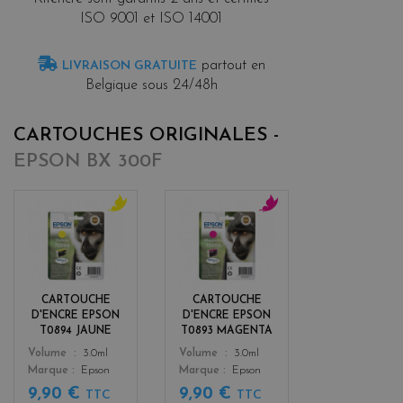
ISO 9001 et ISO 14001
partout en
LIVRAISON GRATUITE
Belgique sous 24/48h
CARTOUCHES ORIGINALES -
EPSON BX 300F
y
m
e
a
l
g
l
e
o
n
CARTOUCHE
CARTOUCHE
w
t
D'ENCRE EPSON
D'ENCRE EPSON
a
T0894 JAUNE
T0893 MAGENTA
Color
Color
Volume
3.0ml
Volume
3.0ml
Marque
Epson
Marque
Epson
9,90 €
9,90 €
TTC
TTC