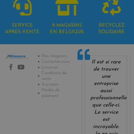
SERVICE
8 MAGASINS
RECYCLEZ
APRÈS-VENTE
EN BELGIQUE
SOLIDAIRE
Informations
Nos magasins
Il est si rare
Contactez-nous
Livraison
de trouver
Conditions de
une
vente
entreprise
A propos
Modes de
aussi
paiement
professionnelle
que celle-ci.
Le service
est
incroyable.
Je ne suis