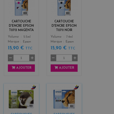
m
b
a
l
g
a
e
c
n
k
CARTOUCHE
CARTOUCHE
t
D'ENCRE EPSON
D'ENCRE EPSON
a
T0713 MAGENTA
T0711 NOIR
Color
Color
Volume
5.5ml
Volume
7.4ml
Marque
Epson
Marque
Epson
15,90 €
15,90 €
TTC
TTC
AJOUTER
AJOUTER
b
b
l
l
a
a
c
c
k
k