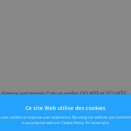
 Kitencre sont garantis 2 ans et certifiés ISO 9001 et ISO 14001
Ce site Web utilise des cookies
partout en Belgique sous 24/48h
 GRATUITE
 uses cookies to improve user experience. By using our website you consent t
in accordance with our Cookie Policy.
En savoir plus
S -
EPSON DX 7400