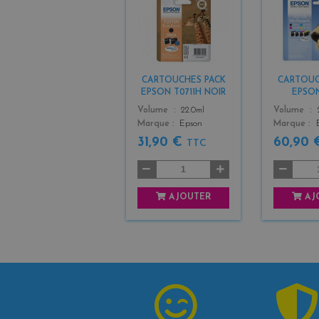
b
l
a
c
k
CARTOUCHES PACK
CARTOUC
EPSON T0711H NOIR
EPSON
Color
Color
Volume
22.0ml
Volume
Marque
Epson
Marque
31,90 €
60,90
TTC
AJOUTER
AJ