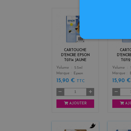
y
e
l
l
o
w
CARTOUCHE
CART
D'ENCRE EPSON
D'ENCR
T0714 JAUNE
T071
Color
Color
Volume
5.5ml
Volume
Marque
Epson
Marque
15,90 €
15,90 
TTC
AJOUTER
AJ