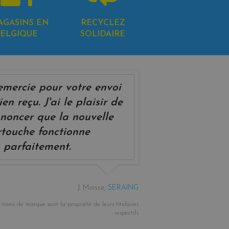
AGASINS EN
RECYCLEZ
ELGIQUE
SOLIDAIRE
emercie pour votre envoi
ien reçu. J'ai le plaisir de
noncer que la nouvelle
rtouche fonctionne
parfaitement.
J. Moisse,
SERAING
oms de marque sont la propriété de leurs titulaires
respectifs