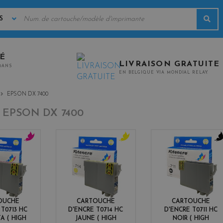
MOTS
Rec
CLÉS
TÉ
LIVRAISON GRATUITE
0ANS
EN BELGIQUE VIA MONDIAL RELAY.
EPSON DX 7400
-
EPSON DX 7400
m
y
b
a
e
l
g
l
a
e
l
c
n
o
k
t
w
OUCHE
CARTOUCHE
CARTOUCHE
a
 T0713 HC
D'ENCRE T0714 HC
D'ENCRE T0711 HC
A ( HIGH
JAUNE ( HIGH
NOIR ( HIGH