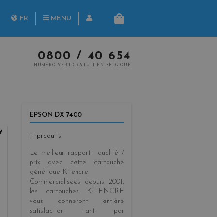
herche
FR
MENU
PANIER
NL
0800 / 40 654
NUMÉRO VERT GRATUIT EN BELGIQUE
EPSON DX 7400
11 produits
Le meilleur rapport qualité /
prix
avec cette cartouche
générique
Kitencre
.
Commercialisées
depuis 2001
,
les cartouches KITENCRE
vous donneront entière
satisfaction tant par