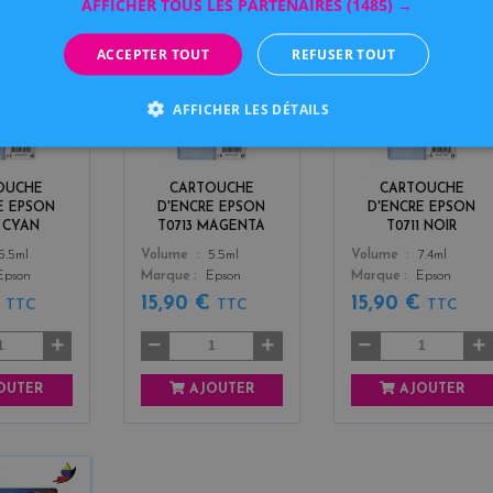
AFFICHER TOUS LES PARTENAIRES
(1485) →
ACCEPTER TOUT
REFUSER TOUT
c
m
b
y
a
l
AFFICHER LES DÉTAILS
a
g
a
n
e
c
n
k
t
OUCHE
CARTOUCHE
CARTOUCHE
a
E EPSON
D'ENCRE EPSON
D'ENCRE EPSON
2 CYAN
T0713 MAGENTA
T0711 NOIR
Color
Color
5.5ml
Volume
5.5ml
Volume
7.4ml
Epson
Marque
Epson
Marque
Epson
€
15,90 €
15,90 €
TTC
TTC
TTC
OUTER
AJOUTER
AJOUTER