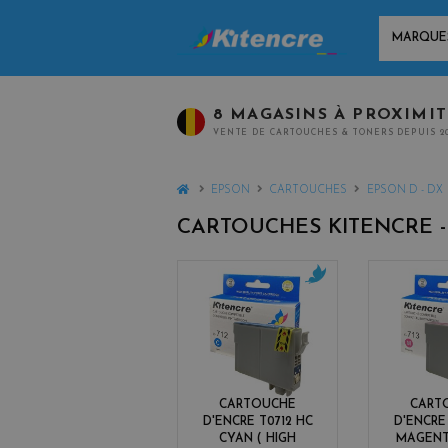
MARQUES
8 MAGASINS À PROXIMI
VENTE DE CARTOUCHES & TONERS DEPUIS 2
HOME
EPSON
CARTOUCHES
EPSON D - DX
CARTOUCHES KITENCRE 
c
y
a
n
CARTOUCHE
CART
D'ENCRE T0712 HC
D'ENCRE
CYAN ( HIGH
MAGENT