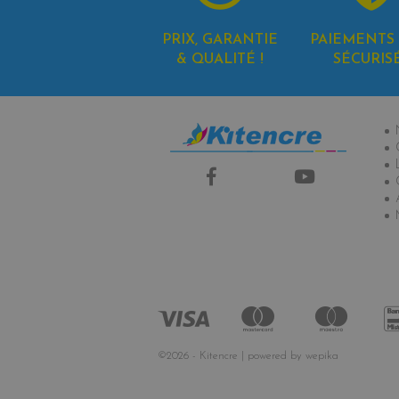
PRIX, GARANTIE
PAIEMENTS 
& QUALITÉ !
SÉCURIS
In
©2026 - Kitencre | powered by
wepika