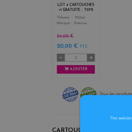
+
LOT 4 CARTOUCHES
3
+1 GRATUITE - T0715
Color
Volume
70.0ml
Marque
Kitencre
24,00 €
20,00 €
TTC
AJOUTER
Tous les produits
LIVRAISON
This website
CARTOUCHES ORIGINALE