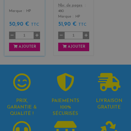
Color
Nbr. de pages
Color
Marque
HP
480
Marque
HP
50,90 €
51,90 €
TTC
TTC
AJOUTER
AJOUTER
PRIX,
PAIEMENTS
LIVRAISON
GARANTIE &
100%
GRATUITE
QUALITÉ !
SÉCURISÉS