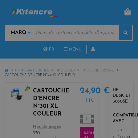
PAN
MOTS
Rech
CLÉS
MARQUES
FR
MENU
NL
HOME
HP
CARTOUCHES
HP DESKJET
HP DESKJET 3050SE
CARTOUCHE D'ENCRE N°301 XL COULEUR
24,90 €
HP
CARTOUCHE
DESKJET
c
D'ENCRE
TTC
3050SE
o
N°301 XL
l
COULEUR
COMPATIBL
o
Quantité
AVEC
r
color
Nbr. de pages
s
HP
AJOUTER
330
DeskJet
AU