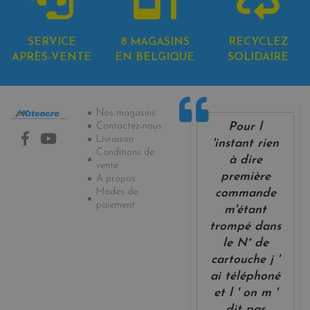
SERVICE
8 MAGASINS
RECYCLEZ
APRÈS-VENTE
EN BELGIQUE
SOLIDAIRE
Informations
Nos magasins
Pour l
Contactez-nous
Livraison
'instant rien
Conditions de
à dire
vente
première
A propos
Modes de
commande
paiement
m'étant
trompé dans
le N° de
cartouche j '
ai téléphoné
et l ' on m '
dit pas