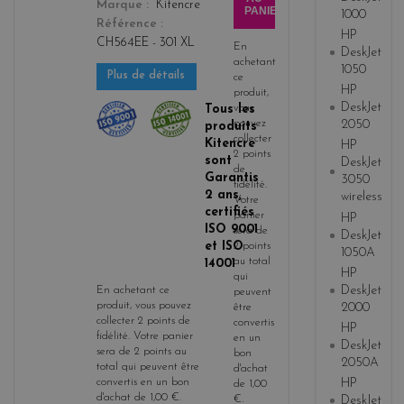
Marque
Kitencre
PANIER
1000
Référence
HP
CH564EE - 301 XL
En
DeskJet
achetant
1050
Plus de détails
ce
HP
produit,
DeskJet
Tous les
vous
pouvez
2050
produits
collecter
Kitencre
HP
2
points
sont
DeskJet
de
Garantis
3050
fidélité
.
2 ans,
wireless
Votre
certifiés
panier
HP
ISO 9001
sera de
DeskJet
et ISO
2
points
1050A
au total
14001
HP
qui
DeskJet
En achetant ce
peuvent
produit, vous pouvez
2000
être
collecter
2
points de
convertis
HP
fidélité
. Votre panier
en un
DeskJet
sera de
2
points
au
bon
2050A
total qui peuvent être
d'achat
convertis en un bon
HP
de
1,00
d'achat de
1,00 €
.
€
.
DeskJet