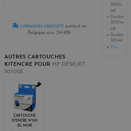
2050s
HP
DeskJet
2050se
partout en
LIVRAISON GRATUITE
HP
Belgique sous 24/48h
DeskJet
2054A
Plus
AUTRES CARTOUCHES
KITENCRE POUR
HP DESKJET
3050SE
b
l
a
c
k
CARTOUCHE
D'ENCRE N°301
XL NOIR