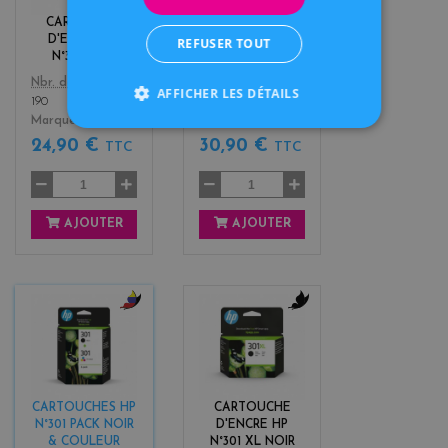
k
r
CARTOUCHE
CARTOUCHE
s
D'ENCRE HP
D'ENCRE HP
REFUSER TOUT
N°301 NOIR
N°301 COULEUR
Color
Color
Nbr. de pages
Nbr. de pages
AFFICHER LES DÉTAILS
190
165
Marque
HP
Marque
HP
24,90 €
30,90 €
TTC
TTC
AJOUTER
AJOUTER
b
b
l
l
a
a
c
c
k
k
CARTOUCHES HP
CARTOUCHE
+
N°301 PACK NOIR
D'ENCRE HP
3
& COULEUR
N°301 XL NOIR