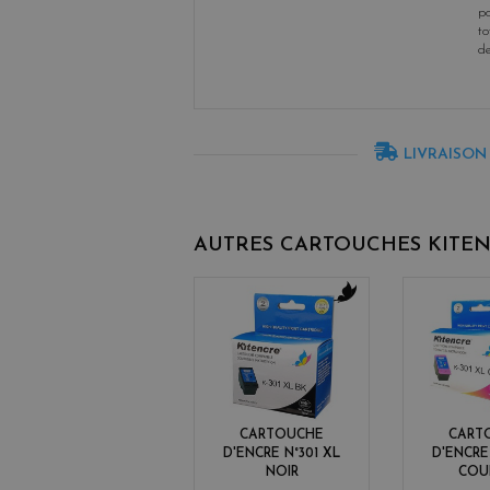
po
to
d
LIVRAISON
AUTRES CARTOUCHES KITE
b
l
a
c
k
CARTOUCHE
CART
D'ENCRE N°301 XL
D'ENCRE
NOIR
COU