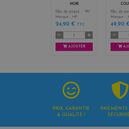
NOIR
COU
Color
Color
Nbr. de pages
190
Nbr. de p
Marque
HP
Marque
24,90 €
49,90 
TTC
AJOUTER
AJ
PRIX, GARANTIE
PAIEMENTS 
& QUALITÉ !
SÉCURIS