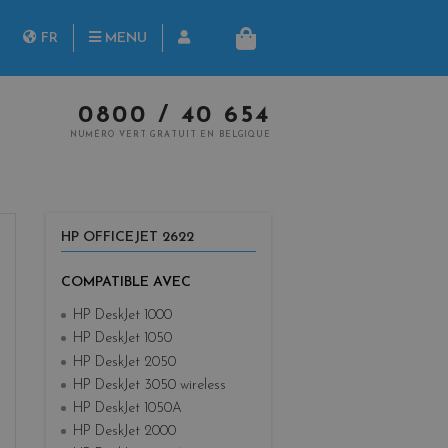
herche
FR
MENU
PANIER
NL
0800 / 40 654
NUMÉRO VERT GRATUIT EN BELGIQUE
HP OFFICEJET 2622
COMPATIBLE AVEC
HP DeskJet 1000
HP DeskJet 1050
HP DeskJet 2050
HP DeskJet 3050 wireless
HP DeskJet 1050A
HP DeskJet 2000