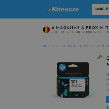
MARQUES
8 MAGASINS À PROXIMI
VENTE DE CARTOUCHES & TONERS DEPUIS 2
HOME
HP
CARTOUCHES
HP OFFICEJET
HP
c
o
l
N
o
M
r
R
s
En