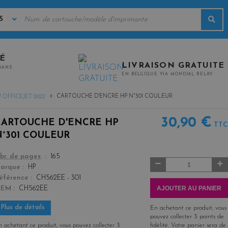
MOTS
Rec
CLÉS
TÉ
LIVRAISON GRATUITE
0ANS
EN BELGIQUE VIA MONDIAL RELAY.
CARTOUCHE D'ENCRE HP N°301 COULEUR
 OFFICEJET 2622
30,90 €
CARTOUCHE D'ENCRE HP
TTC
N°301 COULEUR
color
br. de pages
165
Quantité
arque
HP
éférence
CH562EE - 301
AJOUTER AU PANIER
OEM
CH562EE
Plus de détails
En achetant ce produit, vous
pouvez collecter
3
points de
 achetant ce produit, vous pouvez collecter
3
fidélité
. Votre panier sera de