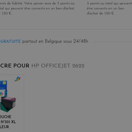
ints de fidélité
. Votre panier sera de
3
points
au
3
points
au total qui peuvent
tal qui peuvent être convertis en un bon d'achat
être convertis en un bon
e
1,50 €
.
d'achat de
1,50 €
.
partout en Belgique sous 24/48h
 GRATUITE
NCRE POUR
HP OFFICEJET 2622
c
o
l
o
r
s
OUCHE
 N°301 XL
LEUR