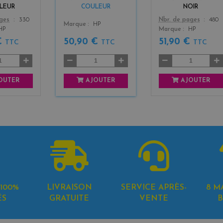
LEUR
COULEUR
NOIR
Color
ages
330
Nbr. de pages
480
Color
Marque
HP
HP
Marque
HP
€
50,90 €
51,90 €
TTC
TTC
TTC
OUTER
AJOUTER
AJOUTER
100%
LIVRAISON
SERVICE APRÈS-
8 M
ÉS
GRATUITE
VENTE
B