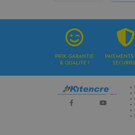
PRIX, GARANTIE
PAIEMENTS 
& QUALITÉ !
SÉCURIS
In