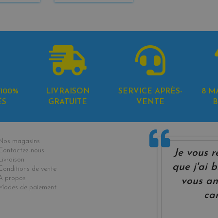
100%
LIVRAISON
SERVICE APRÈS-
8 M
ÉS
GRATUITE
VENTE
B
formations
Nos magasins
Contactez-nous
Je vous r
Livraison
que j'ai b
Conditions de vente
A propos
vous an
Modes de paiement
ca