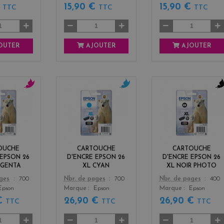
€
15,90 €
15,90 €
TTC
TTC
TTC
OUTER
AJOUTER
AJOUTER
m
c
b
a
y
l
g
a
a
e
n
c
n
k
t
OUCHE
CARTOUCHE
CARTOUCHE
a
 EPSON 26
D'ENCRE EPSON 26
D'ENCRE EPSON 26
AGENTA
XL CYAN
XL NOIR PHOTO
Color
Color
ages
700
Nbr. de pages
700
Nbr. de pages
400
Epson
Marque
Epson
Marque
Epson
 €
26,90 €
26,90 €
TTC
TTC
TTC