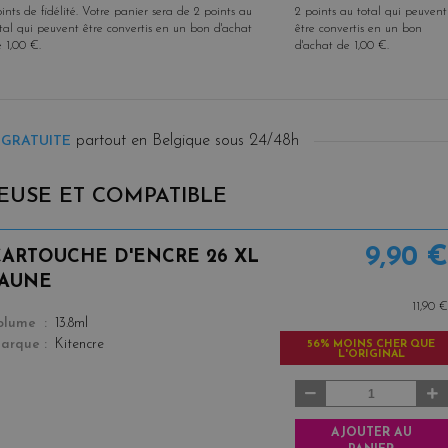
ints de fidélité
. Votre panier sera de
2
points
au
2
points
au total qui peuvent
tal qui peuvent être convertis en un bon d'achat
être convertis en un bon
e
1,00 €
.
d'achat de
1,00 €
.
partout en Belgique sous 24/48h
 GRATUITE
EUSE ET COMPATIBLE
9,90 €
CARTOUCHE D'ENCRE 26 XL
JAUNE
11,90 €
color
olume
13.8ml
arque
Kitencre
56% MOINS CHER QUE
L'ORIGINAL
AJOUTER AU