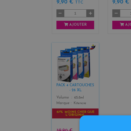
9,90 €
9,90 
TTC
AJOUTER
AJ
b
l
a
c
k
+
PACK 4 CARTOUCHES
3
- 26 XL
Color
Volume
65.8ml
Marque
Kitencre
67% MOINS CHER QUE
L'ORIGINAL
39,90 €