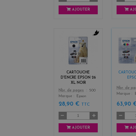
AJOUTER
AJ
b
l
a
c
k
CARTOUCHE
CARTOUC
D'ENCRE EPSON 26
EPS
XL NOIR
Color
Nbr. de p
Color
Nbr. de pages
500
Marque
Marque
Epson
28,90 €
63,90 
TTC
AJOUTER
AJ