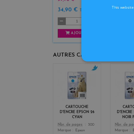
This website
34,90 €
TTC
AJOUTER
AUTRES CARTOUCHES D'OR
c
y
a
n
CARTOUCHE
CART
D'ENCRE EPSON 26
D'ENCRE
CYAN
NOIR
Color
Color
Nbr. de pages
300
Nbr. de p
Marque
Epson
Marque