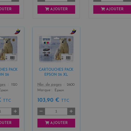
OUTER
AJOUTER
AJOUTER
b
b
l
l
a
a
c
c
k
k
+
+
HES PACK
CARTOUCHES PACK
3
3
ON 26
EPSON 26 XL
Color
ages
1120
Nbr. de pages
2600
Epson
Marque
Epson
€
103,90 €
TTC
TTC
OUTER
AJOUTER