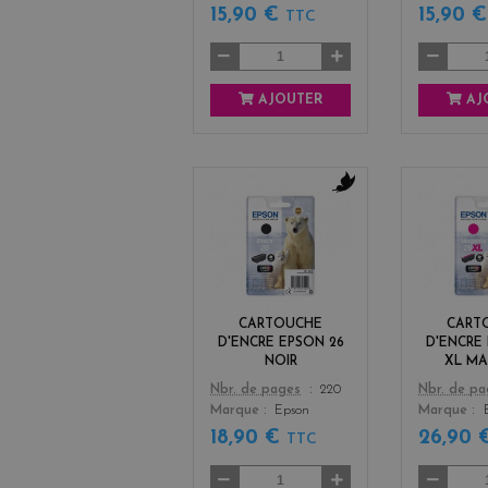
15,90 €
15,90 
TTC
AJOUTER
AJ
b
l
a
c
k
CARTOUCHE
CART
D'ENCRE EPSON 26
D'ENCRE
NOIR
XL M
Color
Color
Nbr. de pages
220
Nbr. de p
Marque
Epson
Marque
18,90 €
26,90
TTC