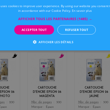
 uses cookies to improve user experience. By using our website you consent t
in accordance with our Cookie Policy.
En savoir plus
AFFICHER TOUS LES PARTENAIRES
(1485) →
ACCEPTER TOUT
REFUSER TOUT
AFFICHER LES DÉTAILS
IGINE POUR
EPSON EXPRESSION PREMIUM XP 6
b
m
y
l
a
e
a
g
l
c
e
l
k
n
o
t
w
OUCHE
CARTOUCHE
CARTOUCHE
a
 EPSON 26
D'ENCRE EPSON 26
D'ENCRE EPSON 26
 PHOTO
MAGENTA
JAUNE
Color
Color
ages
200
Nbr. de pages
300
Nbr. de pages
300
Epson
Marque
Epson
Marque
Epson