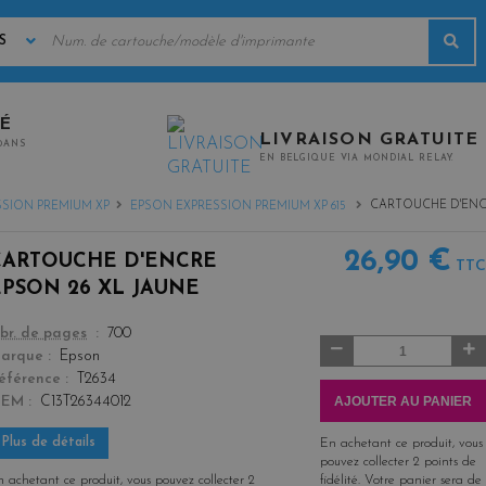
MOTS
Rec
CLÉS
TÉ
LIVRAISON GRATUITE
0ANS
EN BELGIQUE VIA MONDIAL RELAY.
CARTOUCHE D'ENCR
SION PREMIUM XP
EPSON EXPRESSION PREMIUM XP 615
26,90 €
CARTOUCHE D'ENCRE
TTC
EPSON 26 XL JAUNE
color
br. de pages
700
Quantité
arque
Epson
éférence
T2634
AJOUTER AU PANIER
OEM
C13T26344012
Plus de détails
En achetant ce produit, vous
pouvez collecter
2
points de
 achetant ce produit, vous pouvez collecter
2
fidélité
. Votre panier sera de