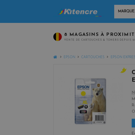
MARQUES
8 MAGASINS À PROXIMI
VENTE DE CARTOUCHES & TONERS DEPUIS 2
HOME
EPSON
CARTOUCHES
EPSON EXPRES
y
e
l
N
l
M
o
R
w
En