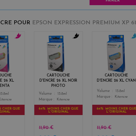
PANIER
NCRE POUR
EPSON EXPRESSION PREMIUM XP 61
m
b
c
a
l
y
g
a
a
e
c
n
n
k
t
OUCHE
CARTOUCHE
CARTOUCHE
a
E 26 XL
D'ENCRE 26 XL NOIR
D'ENCRE 26 XL CYAN
ENTA
PHOTO
Color
Volume
13.8ml
Color
13.8ml
Volume
13.8ml
Marque
Kitencre
Kitencre
Marque
Kitencre
S CHER QUE
64% MOINS CHER QUE
64% MOINS CHER QU
IGINAL
L'ORIGINAL
L'ORIGINAL
11,90 €
11,90 €