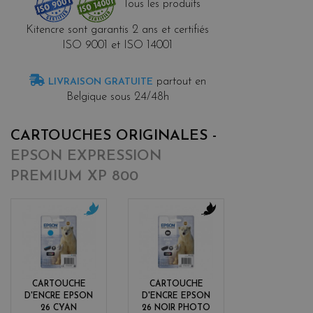
Tous les produits
Kitencre sont garantis 2 ans et certifiés
ISO 9001 et ISO 14001
partout en
LIVRAISON GRATUITE
Belgique sous 24/48h
CARTOUCHES ORIGINALES -
EPSON EXPRESSION
PREMIUM XP 800
c
b
y
l
a
a
n
c
k
CARTOUCHE
CARTOUCHE
D'ENCRE EPSON
D'ENCRE EPSON
26 CYAN
26 NOIR PHOTO