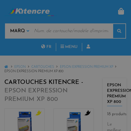
PAN
MOTS
Rech
CLÉS
MARQUES
FR
MENU
NL
HOME
EPSON
CARTOUCHES
EPSON EXPRESSION PREMIUM XP
EPSON EXPRESSION PREMIUM XP 800
CARTOUCHES KITENCRE -
EPSON
EPSON EXPRESSION
EXPRESSIO
PREMIUM
PREMIUM XP 800
XP 800
18 produits
y
b
Le
e
l
meilleur
l
a