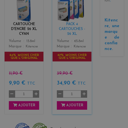
ion
.
y
l
a
a
n
c
Kitenc
k
CARTOUCHE
PACK 4
re, une
+
D'ENCRE 26 XL
CARTOUCHES -
marqu
3
CYAN
26 XL
e de
Color
Color
Volume
13.8ml
Volume
65.8ml
confia
Marque
Kitencre
Marque
Kitencre
nce.
64% MOINS CHER
67% MOINS CHER
QUE L'ORIGINAL
QUE L'ORIGINAL
11,90 €
39,90 €
9,90 €
34,90 €
TTC
TTC
AJOUTER
AJOUTER