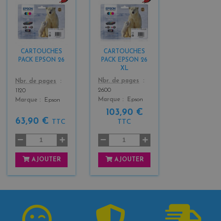
b
b
l
l
a
a
c
c
k
k
CARTOUCHES
CARTOUCHES
+
+
PACK EPSON 26
PACK EPSON 26
3
3
XL
Color
Color
Nbr. de pages
Nbr. de pages
2600
1120
Marque
Epson
Marque
Epson
103,90 €
63,90 €
TTC
TTC
AJOUTER
AJOUTER