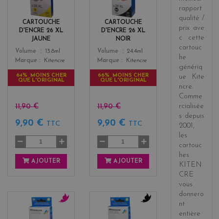
rapport
l
c
qualité /
o
k
CARTOUCHE
CARTOUCHE
w
prix
ave
D'ENCRE 26 XL
D'ENCRE 26 XL
c cette
JAUNE
NOIR
cartouc
Color
Color
Volume
13.8ml
Volume
24.4ml
he
Marque
Kitencre
Marque
Kitencre
génériq
64% MOINS CHER
66% MOINS CHER
ue
Kite
QUE L'ORIGINAL
QUE L'ORIGINAL
ncre
.
Comme
rcialisée
11,90 €
11,90 €
s
depuis
9,90 €
9,90 €
TTC
TTC
2001
,
les
cartouc
hes
AJOUTER
AJOUTER
KITEN
CRE
vous
donnero
nt
m
b
entière
a
l