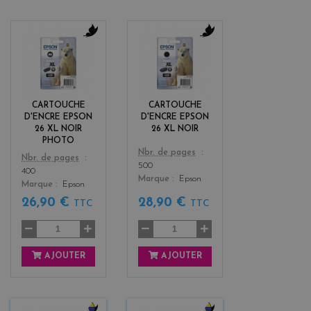
b
b
l
l
a
a
c
c
k
k
CARTOUCHE
CARTOUCHE
D'ENCRE EPSON
D'ENCRE EPSON
26 XL NOIR
26 XL NOIR
PHOTO
Color
Nbr. de pages
Color
Nbr. de pages
500
400
Marque
Epson
Marque
Epson
26,90 €
28,90 €
TTC
TTC
AJOUTER
AJOUTER