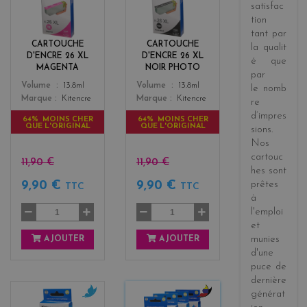
satisfac
g
a
tion
e
c
tant par
n
k
CARTOUCHE
CARTOUCHE
la
qualit
t
D'ENCRE 26 XL
D'ENCRE 26 XL
é
que
a
MAGENTA
NOIR PHOTO
par
Color
Color
Volume
13.8ml
Volume
13.8ml
le
nomb
Marque
Kitencre
Marque
Kitencre
re
d’impres
64% MOINS CHER
64% MOINS CHER
QUE L'ORIGINAL
QUE L'ORIGINAL
sions
.
Nos
cartouc
11,90 €
11,90 €
hes sont
prêtes
9,90 €
9,90 €
TTC
TTC
à
l'emploi
et
munies
AJOUTER
AJOUTER
d'une
puce de
dernière
générat
c
b