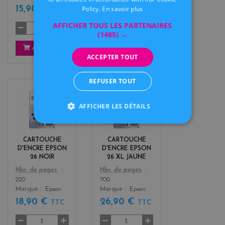
Policy.
En savoir plus
15,90 €
15,90 €
TTC
TTC
AFFICHER TOUS LES PARTENAIRES
(1485) →
AJOUTER
AJOUTER
ACCEPTER TOUT
REFUSER TOUT
b
y
AFFICHER LES DÉTAILS
l
e
a
l
c
l
k
o
CARTOUCHE
CARTOUCHE
w
D'ENCRE EPSON
D'ENCRE EPSON
26 NOIR
26 XL JAUNE
Color
Color
Nbr. de pages
Nbr. de pages
220
700
Marque
Epson
Marque
Epson
18,90 €
26,90 €
TTC
TTC