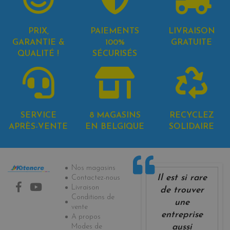
PRIX,
PAIEMENTS
LIVRAISON
GARANTIE &
100%
GRATUITE
QUALITÉ !
SÉCURISÉS
SERVICE
8 MAGASINS
RECYCLEZ
APRÈS-VENTE
EN BELGIQUE
SOLIDAIRE
Informations
Nos magasins
Il est si rare
Contactez-nous
Livraison
de trouver
Conditions de
une
vente
entreprise
A propos
Modes de
aussi