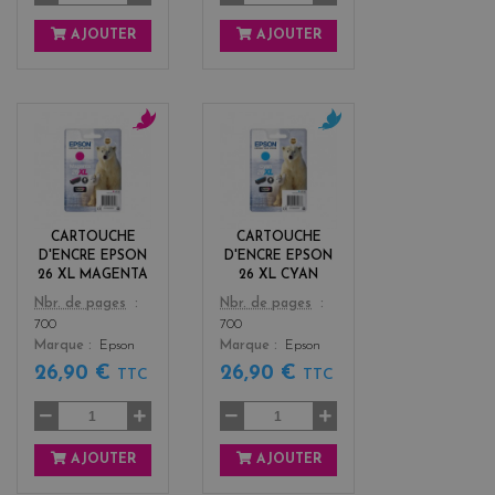
AJOUTER
AJOUTER
m
c
a
y
g
a
e
n
n
CARTOUCHE
CARTOUCHE
t
D'ENCRE EPSON
D'ENCRE EPSON
a
26 XL MAGENTA
26 XL CYAN
Color
Color
Nbr. de pages
Nbr. de pages
700
700
Marque
Epson
Marque
Epson
26,90 €
26,90 €
TTC
TTC
AJOUTER
AJOUTER