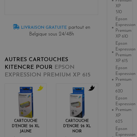
Premium
XP
510
Epson
Expression
partout en
LIVRAISON GRATUITE
Premium
Belgique sous 24/48h
XP 610
Epson
Expression
Premium
AUTRES CARTOUCHES
XP 615
KITENCRE POUR
EPSON
Epson
Expression
EXPRESSION PREMIUM XP 615
Premium
XP
620
y
b
Epson
e
l
Expression
l
a
Premium
l
c
XP
o
k
CARTOUCHE
CARTOUCHE
625
w
D'ENCRE 26 XL
D'ENCRE 26 XL
Epson
JAUNE
NOIR
Expression