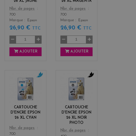
26 XL JAUNE
26 XL MAGENTA
Color
Color
Nbr. de pages
Nbr. de pages
700
700
Marque
Epson
Marque
Epson
26,90 €
26,90 €
TTC
TTC
AJOUTER
AJOUTER
c
b
y
l
a
a
n
c
k
CARTOUCHE
CARTOUCHE
D'ENCRE EPSON
D'ENCRE EPSON
26 XL CYAN
26 XL NOIR
PHOTO
Color
Nbr. de pages
Color
Nbr. de pages
700