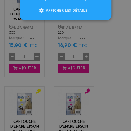
e
c
n
k
AFFICHER LES DÉTAILS
CARTOUCHE
CARTOUCHE
t
D'ENCRE EPSON
D'ENCRE EPSON
a
26 MAGENTA
26 NOIR
Color
Color
Nbr. de pages
Nbr. de pages
300
220
Marque
Epson
Marque
Epson
15,90 €
18,90 €
TTC
TTC
AJOUTER
AJOUTER
y
m
e
a
l
g
l
e
o
n
CARTOUCHE
CARTOUCHE
w
t
D'ENCRE EPSON
D'ENCRE EPSON
a