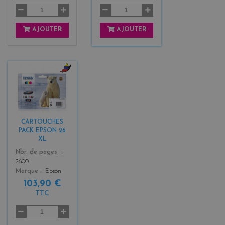
AJOUTER
AJOUTER
b
l
a
c
k
CARTOUCHES
+
PACK EPSON 26
3
XL
Color
Nbr. de pages
2600
Marque
Epson
103,90 €
TTC