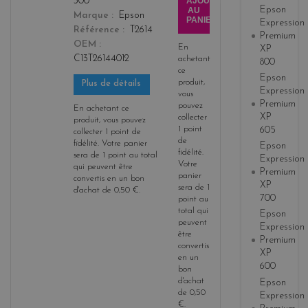
AJOUTER
300
Epson
AU
Marque
Epson
PANIER
Expression
Référence
T2614
Premium
OEM
En
XP
C13T26144012
achetant
800
ce
Epson
produit,
Plus de détails
Expression
vous
Premium
pouvez
En achetant ce
XP
collecter
produit, vous pouvez
1
point
605
collecter
1
point de
de
fidélité
. Votre panier
Epson
fidélité
.
sera de
1
point
au total
Expression
Votre
qui peuvent être
Premium
panier
convertis en un bon
XP
sera de
1
d'achat de
0,50 €
.
700
point
au
total qui
Epson
peuvent
Expression
être
Premium
convertis
XP
en un
600
bon
d'achat
Epson
de
0,50
Expression
€
.