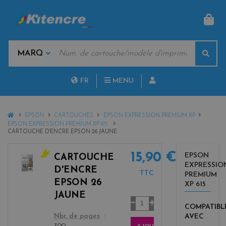
PAN
MOTS
Rech
CLÉS
MARQUES
FR
MENU
NL
HOME
EPSON
CARTOUCHES
EPSON EXPRESSION PREMIUM XP
EPSON EXPRESSION PREMIUM XP 615
CARTOUCHE D'ENCRE EPSON 26 JAUNE
15,90 €
EPSON
CARTOUCHE
EXPRESSIO
y
D'ENCRE
TTC
PREMIUM
e
EPSON 26
XP 615
l
JAUNE
l
Quantité
COMPATIBL
o
color
AVEC
Nbr. de pages
w