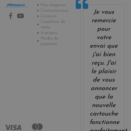
Informations
Nos magasins
Contactez-nous
Je vous
Livraison
remercie
Conditions de
vente
pour
A propos
votre
Modes de
paiement
envoi que
j'ai bien
reçu. J'ai
le plaisir
de vous
annoncer
que la
nouvelle
cartouche
fonctionne
parfaitement.