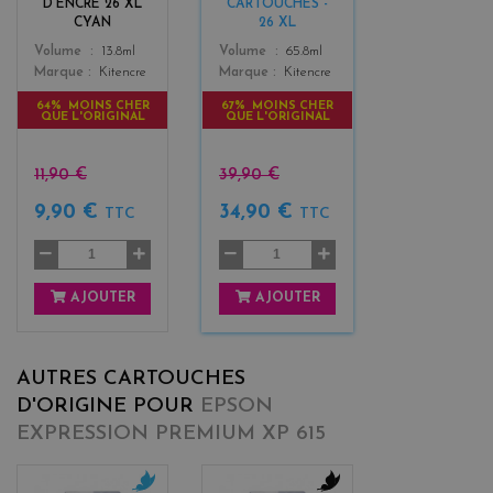
D'ENCRE 26 XL
CARTOUCHES -
3
CYAN
26 XL
Color
Color
Volume
13.8ml
Volume
65.8ml
Marque
Kitencre
Marque
Kitencre
64% MOINS CHER
67% MOINS CHER
QUE L'ORIGINAL
QUE L'ORIGINAL
11,90 €
39,90 €
9,90 €
34,90 €
TTC
TTC
AJOUTER
AJOUTER
AUTRES CARTOUCHES
D'ORIGINE POUR
EPSON
EXPRESSION PREMIUM XP 615