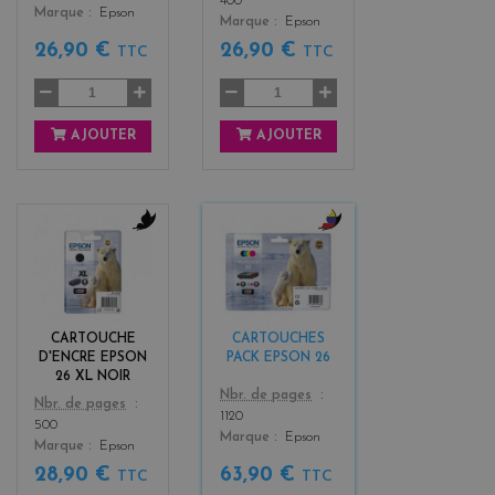
400
Marque
Epson
Marque
Epson
26,90 €
26,90 €
TTC
TTC
AJOUTER
AJOUTER
b
b
l
l
a
a
c
c
k
k
CARTOUCHE
CARTOUCHES
+
D'ENCRE EPSON
PACK EPSON 26
3
26 XL NOIR
Color
Nbr. de pages
Color
Nbr. de pages
1120
500
Marque
Epson
Marque
Epson
28,90 €
63,90 €
TTC
TTC