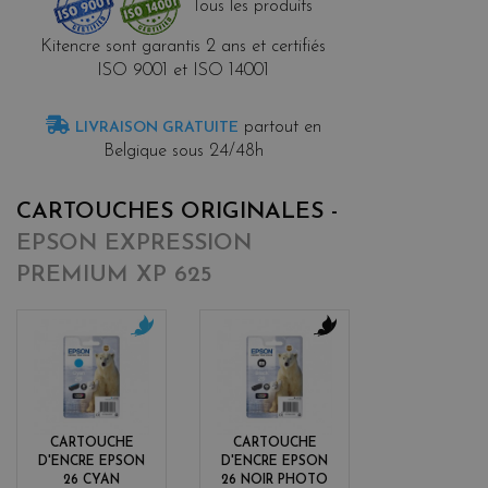
Tous les produits
Kitencre sont garantis 2 ans et certifiés
ISO 9001 et ISO 14001
partout en
LIVRAISON GRATUITE
Belgique sous 24/48h
CARTOUCHES ORIGINALES -
EPSON EXPRESSION
PREMIUM XP 625
c
b
y
l
a
a
n
c
k
CARTOUCHE
CARTOUCHE
D'ENCRE EPSON
D'ENCRE EPSON
26 CYAN
26 NOIR PHOTO