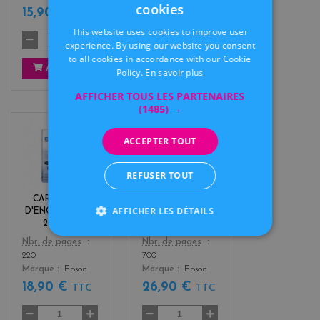
cookies
15,90 €
15,90 €
FRENCH
TTC
TTC
This website uses cookies to improve user
DUTCH
experience. By using our website you consent
to all cookies in accordance with our Cookie
AJOUTER
AJOUTER
Policy.
En savoir plus
AFFICHER TOUS LES PARTENAIRES
(1485) →
b
y
ACCEPTER TOUT
l
e
a
l
REFUSER TOUT
c
l
k
o
CARTOUCHE
CARTOUCHE
w
AFFICHER LES DÉTAILS
D'ENCRE EPSON
D'ENCRE EPSON
26 NOIR
26 XL JAUNE
Color
Color
Nbr. de pages
Nbr. de pages
220
700
Marque
Epson
Marque
Epson
18,90 €
26,90 €
TTC
TTC