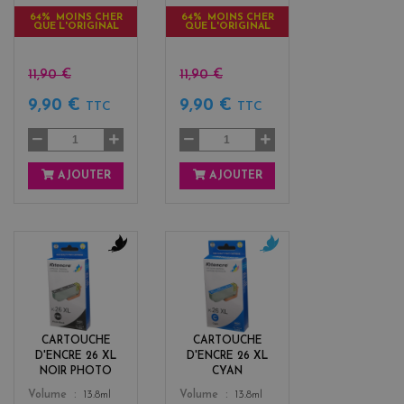
64% MOINS CHER
64% MOINS CHER
QUE L'ORIGINAL
QUE L'ORIGINAL
11,90 €
11,90 €
9,90 €
9,90 €
TTC
TTC
AJOUTER
AJOUTER
b
c
l
y
a
a
c
n
k
CARTOUCHE
CARTOUCHE
D'ENCRE 26 XL
D'ENCRE 26 XL
NOIR PHOTO
CYAN
Color
Color
Volume
13.8ml
Volume
13.8ml