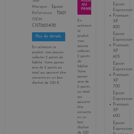
AJOUTER
500
Epson
AU
Marque
Epson
PANIER
Expression
Référence
T2621
Premium
OEM
En
XP
C13T26214012
achetant
800
ce
Epson
produit,
Plus de détails
Expression
vous
Premium
pouvez
En achetant ce
XP
collecter
produit, vous pouvez
2
points
605
collecter
2
points de
de
fidélité
. Votre panier
Epson
fidélité
.
sera de
2
points
au
Expression
Votre
total qui peuvent être
Premium
panier
convertis en un bon
XP
sera de
d'achat de
1,00 €
.
700
2
points
au total
Epson
qui
Expression
peuvent
Premium
être
XP
convertis
600
en un
bon
Epson
d'achat
Expression
de
1,00