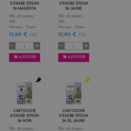
t
w
D'ENCRE EPSON
D'ENCRE EPSON
a
26 MAGENTA
26 JAUNE
Color
Color
Nbr. de pages
Nbr. de pages
300
300
Marque
Epson
Marque
Epson
15,90 €
15,90 €
TTC
TTC
AJOUTER
AJOUTER
b
y
l
e
a
l
c
l
k
o
CARTOUCHE
CARTOUCHE
w
D'ENCRE EPSON
D'ENCRE EPSON
26 NOIR
26 XL JAUNE
Color
Color
Nbr. de pages
Nbr. de pages