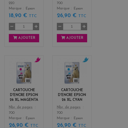
220
700
Marque
Epson
Marque
Epson
18,90 €
26,90 €
TTC
TTC
AJOUTER
AJOUTER
m
c
a
y
g
a
e
n
n
CARTOUCHE
CARTOUCHE
t
D'ENCRE EPSON
D'ENCRE EPSON
a
26 XL MAGENTA
26 XL CYAN
Color
Color
Nbr. de pages
Nbr. de pages
700
700
Marque
Epson
Marque
Epson
26,90 €
26,90 €
TTC
TTC