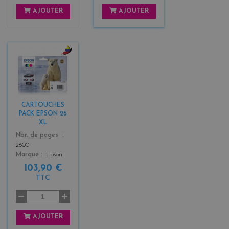
AJOUTER
AJOUTER
b
l
a
c
k
CARTOUCHES
+
PACK EPSON 26
3
XL
Color
Nbr. de pages
2600
Marque
Epson
103,90 €
TTC
AJOUTER