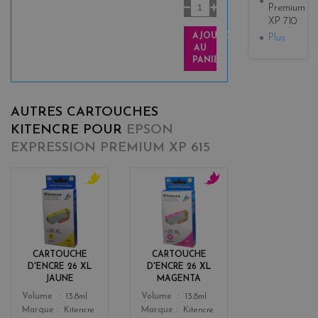
Premium
XP 710
AJOUTER
Plus
AU
PANIER
AUTRES CARTOUCHES
KITENCRE POUR
EPSON
EXPRESSION PREMIUM XP 615
y
m
e
a
l
g
l
e
o
n
CARTOUCHE
CARTOUCHE
w
t
D'ENCRE 26 XL
D'ENCRE 26 XL
a
JAUNE
MAGENTA
Color
Color
Volume
13.8ml
Volume
13.8ml
Marque
Kitencre
Marque
Kitencre