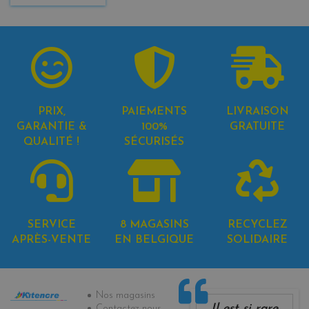
PRIX,
PAIEMENTS
LIVRAISON
GARANTIE &
100%
GRATUITE
QUALITÉ !
SÉCURISÉS
SERVICE
8 MAGASINS
RECYCLEZ
APRÈS-VENTE
EN BELGIQUE
SOLIDAIRE
Informations
Nos magasins
Il est si rare
Contactez-nous