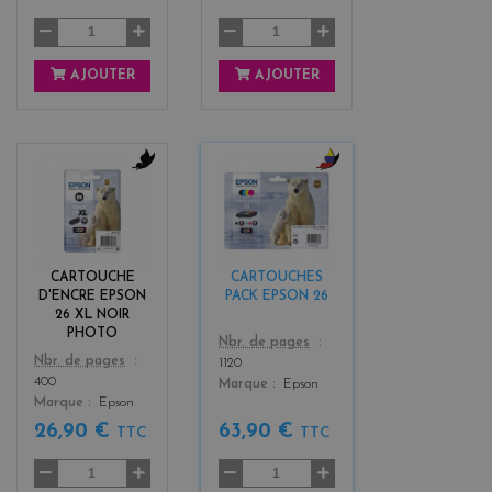
AJOUTER
AJOUTER
b
b
l
l
a
a
c
c
k
k
CARTOUCHE
CARTOUCHES
+
D'ENCRE EPSON
PACK EPSON 26
3
26 XL NOIR
PHOTO
Color
Nbr. de pages
Color
Nbr. de pages
1120
400
Marque
Epson
Marque
Epson
26,90 €
63,90 €
TTC
TTC