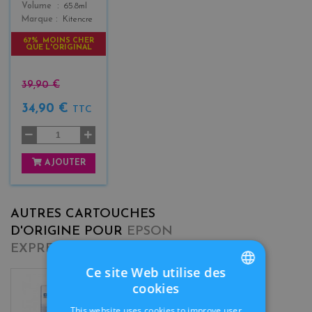
Color
Volume
65.8ml
Marque
Kitencre
67% MOINS CHER
QUE L'ORIGINAL
39,90 €
34,90 €
TTC
AJOUTER
AUTRES CARTOUCHES
D'ORIGINE POUR
EPSON
EXPRESSION PREMIUM XP 615
Ce site Web utilise des
cookies
FRENCH
c
b
y
l
This website uses cookies to improve user