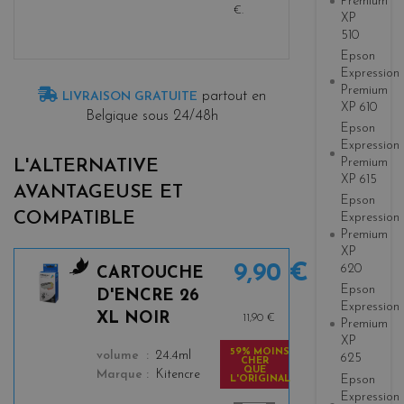
Premium
€
.
XP
510
Epson
Expression
Premium
partout en
LIVRAISON GRATUITE
XP 610
Belgique sous 24/48h
Epson
Expression
Premium
L'ALTERNATIVE
XP 615
AVANTAGEUSE ET
Epson
COMPATIBLE
Expression
Premium
XP
9,90 €
620
CARTOUCHE
b
Epson
D'ENCRE 26
Expression
l
XL NOIR
11,90 €
Premium
a
XP
c
59% MOINS
color
volume
24.4ml
625
CHER
k
QUE
Marque
Kitencre
Epson
L'ORIGINAL
Expression