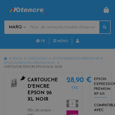
PAN
MOTS
Rech
CLÉS
MARQUES
FR
MENU
NL
HOME
EPSON
CARTOUCHES
EPSON EXPRESSION PREMIUM XP
EPSON EXPRESSION PREMIUM XP 615
CARTOUCHE D'ENCRE EPSON 26 XL NOIR
28,90 €
EPSON
CARTOUCHE
EXPRESSIO
b
D'ENCRE
TTC
PREMIUM
l
EPSON 26
XP 615
a
XL NOIR
c
Quantité
COMPATIBL
k
color
AVEC
Nbr. de pages