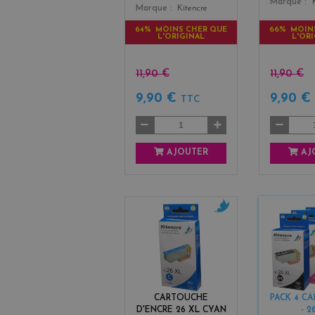
Marque
Marque
Kitencre
64% MOINS CHER QUE
66% MOIN
L'ORIGINAL
L'OR
11,90 €
11,90 €
9,90 €
9,90 
TTC
AJOUTER
AJ
c
y
a
n
CARTOUCHE
PACK 4 C
D'ENCRE 26 XL CYAN
- 2