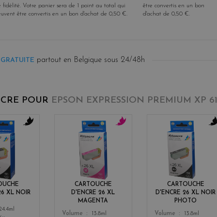
 fidélité
. Votre panier sera de
1
point
au total qui
être convertis en un bon
euvent être convertis en un bon d'achat de
0,50 €
.
d'achat de
0,50 €
.
partout en Belgique sous 24/48h
 GRATUITE
NCRE POUR
EPSON EXPRESSION PREMIUM XP 61
b
m
b
l
a
l
a
g
a
c
e
c
k
n
k
t
OUCHE
CARTOUCHE
CARTOUCHE
a
26 XL NOIR
D'ENCRE 26 XL
D'ENCRE 26 XL NOIR
MAGENTA
PHOTO
24.4ml
Color
Color
Volume
13.8ml
Volume
13.8ml