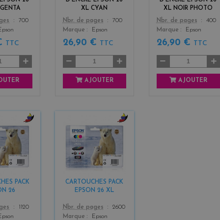
AGENTA
XL CYAN
XL NOIR PHOTO
Color
Color
ages
700
Nbr. de pages
700
Nbr. de pages
400
Epson
Marque
Epson
Marque
Epson
 €
26,90 €
26,90 €
TTC
TTC
TTC
OUTER
AJOUTER
AJOUTER
b
b
l
l
a
a
c
c
k
k
+
+
HES PACK
CARTOUCHES PACK
3
3
ON 26
EPSON 26 XL
Color
ages
1120
Nbr. de pages
2600
Epson
Marque
Epson