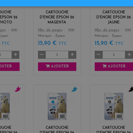
k
n
o
t
w
OUCHE
CARTOUCHE
CARTOUCHE
a
 EPSON 26
D'ENCRE EPSON 26
D'ENCRE EPSON 26
 PHOTO
MAGENTA
JAUNE
Color
Color
ages
200
Nbr. de pages
300
Nbr. de pages
300
Epson
Marque
Epson
Marque
Epson
€
15,90 €
15,90 €
TTC
TTC
TTC
OUTER
AJOUTER
AJOUTER
m
c
b
a
y
l
g
a
a
e
n
c
n
k
t
OUCHE
CARTOUCHE
CARTOUCHE
a
 EPSON 26
D'ENCRE EPSON 26
D'ENCRE EPSON 26