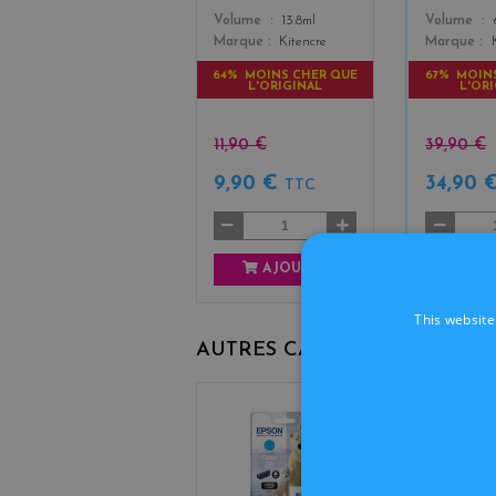
Color
Color
Volume
13.8ml
Volume
Marque
Kitencre
Marque
64% MOINS CHER QUE
67% MOIN
L'ORIGINAL
L'OR
11,90 €
39,90 €
9,90 €
34,90 
TTC
AJOUTER
AJ
This website
AUTRES CARTOUCHES D'OR
c
y
a
n