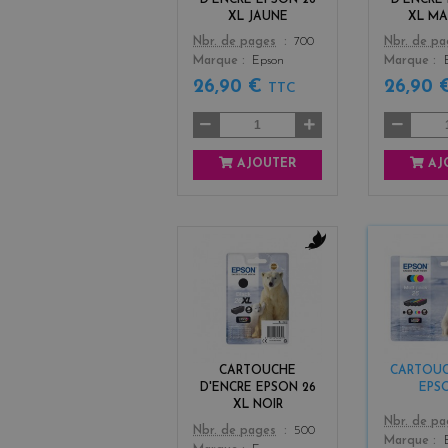
XL JAUNE
XL M
Color
Color
Nbr. de pages
700
Nbr. de p
Marque
Epson
Marque
26,90 €
26,90
TTC
AJOUTER
AJ
b
l
a
c
k
CARTOUCHE
CARTOUC
D'ENCRE EPSON 26
EPS
XL NOIR
Color
Nbr. de p
Color
Nbr. de pages
500
Marque