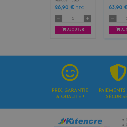
Marque
Epson
28,90 €
63,90 
TTC
AJOUTER
AJ
PRIX, GARANTIE
PAIEMENTS 
& QUALITÉ !
SÉCURIS
In