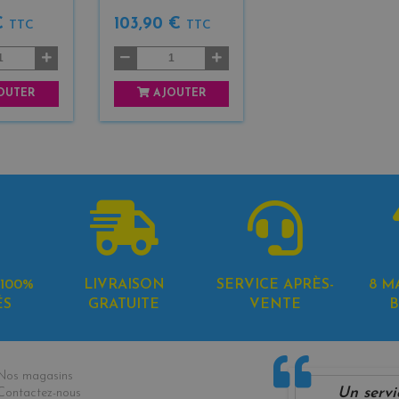
€
103,90 €
TTC
TTC
OUTER
AJOUTER
100%
LIVRAISON
SERVICE APRÈS-
8 M
ÉS
GRATUITE
VENTE
B
formations
Nos magasins
Un servi
Contactez-nous