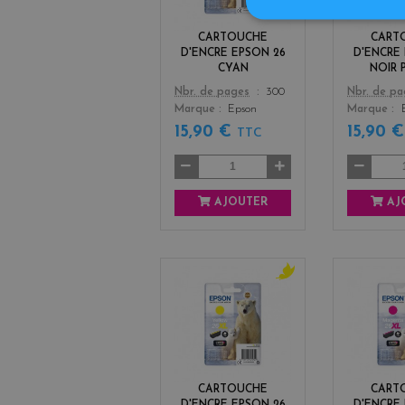
CARTOUCHE
CART
D'ENCRE EPSON 26
D'ENCRE
CYAN
NOIR
Color
Color
Nbr. de pages
300
Nbr. de p
Marque
Epson
Marque
15,90 €
15,90 
TTC
AJOUTER
AJ
y
e
l
l
o
w
CARTOUCHE
CART
D'ENCRE EPSON 26
D'ENCRE