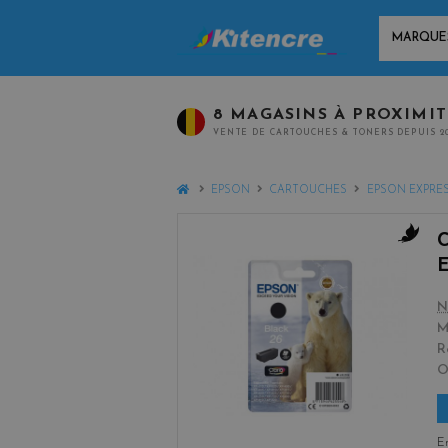
MARQUES
8 MAGASINS À PROXIMI
VENTE DE CARTOUCHES & TONERS DEPUIS 2
HOME
EPSON
CARTOUCHES
EPSON EXPRES
b
l
a
N
c
M
k
R
En