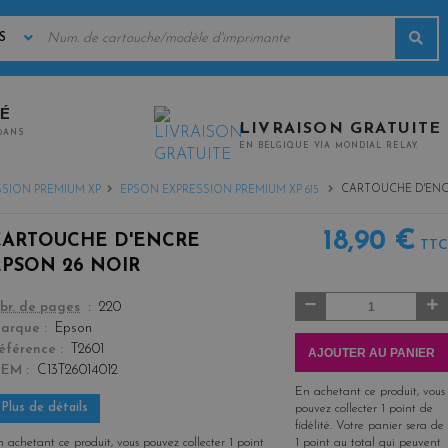
MOTS
Rec
CLÉS
TÉ
LIVRAISON GRATUITE
0ANS
EN BELGIQUE VIA MONDIAL RELAY.
CARTOUCHE D'ENC
SION PREMIUM XP
EPSON EXPRESSION PREMIUM XP 615
18,90 €
CARTOUCHE D'ENCRE
TTC
EPSON 26 NOIR
Quantité
color
br. de pages
220
arque
Epson
éférence
T2601
AJOUTER AU PANIER
OEM
C13T26014012
En achetant ce produit, vous
Plus de détails
pouvez collecter
1
point de
fidélité
. Votre panier sera de
 achetant ce produit, vous pouvez collecter
1
point
1
point
au total qui peuvent