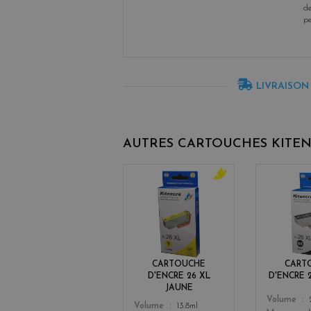
de
p
LIVRAISON
AUTRES CARTOUCHES KITE
y
e
l
l
o
w
CARTOUCHE
CART
D'ENCRE 26 XL
D'ENCRE 
JAUNE
Color
Volume
Color
Volume
13.8ml