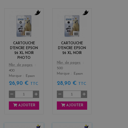
b
b
l
l
a
a
c
c
k
k
CARTOUCHE
CARTOUCHE
D'ENCRE EPSON
D'ENCRE EPSON
26 XL NOIR
26 XL NOIR
PHOTO
Color
Nbr. de pages
Color
Nbr. de pages
500
400
Marque
Epson
Marque
Epson
26,90 €
28,90 €
TTC
TTC
AJOUTER
AJOUTER