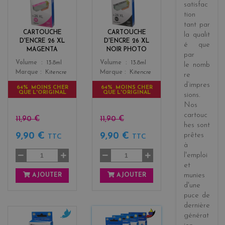
satisfac
g
a
tion
e
c
tant par
n
k
CARTOUCHE
CARTOUCHE
la
qualit
t
D'ENCRE 26 XL
D'ENCRE 26 XL
é
que
a
MAGENTA
NOIR PHOTO
par
Color
Color
Volume
13.8ml
Volume
13.8ml
le
nomb
Marque
Kitencre
Marque
Kitencre
re
d’impres
64% MOINS CHER
64% MOINS CHER
QUE L'ORIGINAL
QUE L'ORIGINAL
sions
.
Nos
cartouc
11,90 €
11,90 €
hes sont
prêtes
9,90 €
9,90 €
TTC
TTC
à
l'emploi
et
munies
AJOUTER
AJOUTER
d'une
puce de
dernière
générat
c
b