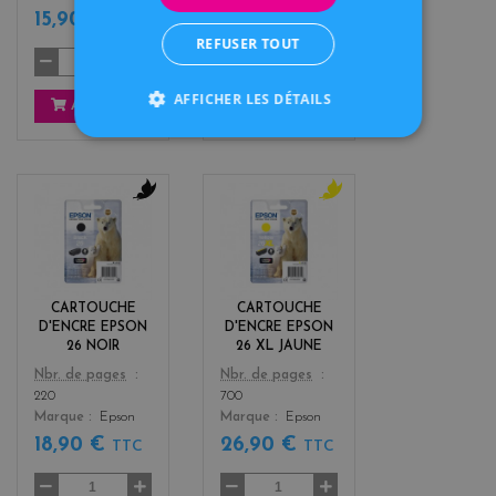
15,90 €
15,90 €
TTC
TTC
REFUSER TOUT
AFFICHER LES DÉTAILS
AJOUTER
AJOUTER
b
y
l
e
a
l
c
l
k
o
CARTOUCHE
CARTOUCHE
w
D'ENCRE EPSON
D'ENCRE EPSON
26 NOIR
26 XL JAUNE
Color
Color
Nbr. de pages
Nbr. de pages
220
700
Marque
Epson
Marque
Epson
18,90 €
26,90 €
TTC
TTC