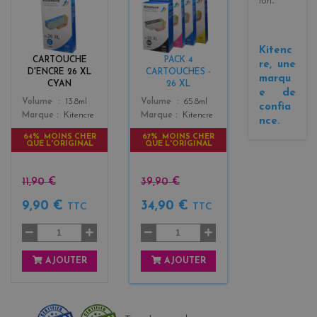
ion
.
y
l
a
a
n
c
Kitenc
k
CARTOUCHE
PACK 4
re, une
+
D'ENCRE 26 XL
CARTOUCHES -
marqu
3
CYAN
26 XL
e de
Color
Color
Volume
13.8ml
Volume
65.8ml
confia
Marque
Kitencre
Marque
Kitencre
nce.
64% MOINS CHER
67% MOINS CHER
QUE L'ORIGINAL
QUE L'ORIGINAL
11,90 €
39,90 €
9,90 €
34,90 €
TTC
TTC
AJOUTER
AJOUTER