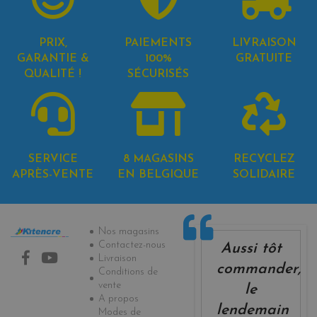
PRIX,
PAIEMENTS
LIVRAISON
GARANTIE &
100%
GRATUITE
QUALITÉ !
SÉCURISÉS
SERVICE
8 MAGASINS
RECYCLEZ
APRÈS-VENTE
EN BELGIQUE
SOLIDAIRE
Informations
Nos magasins
Contactez-nous
Aussi tôt
Livraison
commander,
Conditions de
vente
le
A propos
lendemain
Modes de