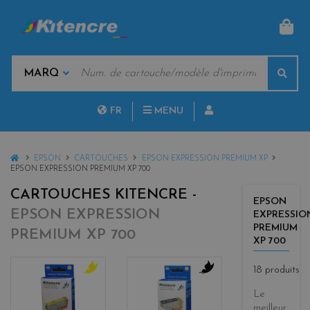
PAN
MOTS
Rech
CLÉS
MARQUES
FR
MENU
NL
HOME
EPSON
CARTOUCHES
EPSON EXPRESSION PREMIUM XP
EPSON EXPRESSION PREMIUM XP 700
CARTOUCHES KITENCRE -
EPSON
EPSON EXPRESSION
EXPRESSIO
PREMIUM
PREMIUM XP 700
XP 700
18 produits
y
b
Le
e
l
meilleur
l
a