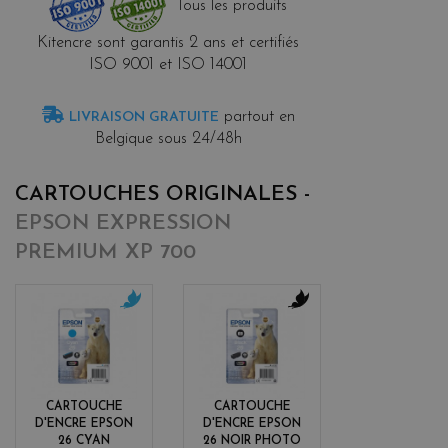
Tous les produits
Kitencre sont garantis 2 ans et certifiés
ISO 9001 et ISO 14001
partout en
LIVRAISON GRATUITE
Belgique sous 24/48h
CARTOUCHES ORIGINALES -
EPSON EXPRESSION
PREMIUM XP 700
c
b
y
l
a
a
n
c
k
CARTOUCHE
CARTOUCHE
D'ENCRE EPSON
D'ENCRE EPSON
26 CYAN
26 NOIR PHOTO