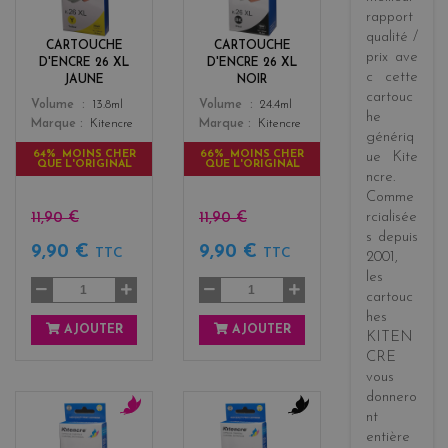
rapport
l
c
qualité /
o
k
CARTOUCHE
CARTOUCHE
w
prix
ave
D'ENCRE 26 XL
D'ENCRE 26 XL
c cette
JAUNE
NOIR
cartouc
Color
Color
Volume
13.8ml
Volume
24.4ml
he
Marque
Kitencre
Marque
Kitencre
génériq
64% MOINS CHER
66% MOINS CHER
ue
Kite
QUE L'ORIGINAL
QUE L'ORIGINAL
ncre
.
Comme
rcialisée
11,90 €
11,90 €
s
depuis
9,90 €
9,90 €
TTC
TTC
2001
,
les
cartouc
hes
AJOUTER
AJOUTER
KITEN
CRE
vous
donnero
nt
m
b
entière
a
l