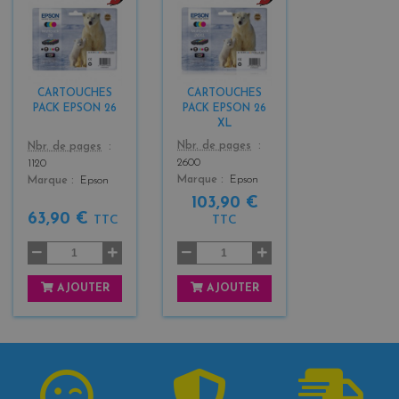
b
b
l
l
a
a
c
c
k
k
CARTOUCHES
CARTOUCHES
+
+
PACK EPSON 26
PACK EPSON 26
3
3
XL
Color
Color
Nbr. de pages
Nbr. de pages
2600
1120
Marque
Epson
Marque
Epson
103,90 €
63,90 €
TTC
TTC
AJOUTER
AJOUTER