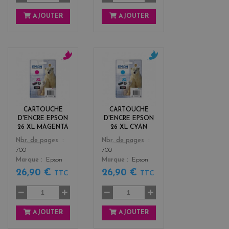
AJOUTER
AJOUTER
m
c
a
y
g
a
e
n
n
CARTOUCHE
CARTOUCHE
t
D'ENCRE EPSON
D'ENCRE EPSON
a
26 XL MAGENTA
26 XL CYAN
Color
Color
Nbr. de pages
Nbr. de pages
700
700
Marque
Epson
Marque
Epson
26,90 €
26,90 €
TTC
TTC
AJOUTER
AJOUTER