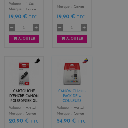
Color
Volume
11.0ml
Color
Marque
Canon
Marque
Canon
19,90 €
19,90 €
TTC
TTC
AJOUTER
AJOUTER
b
b
l
l
a
a
c
c
k
k
CARTOUCHE
CANON CLI-551 -
+
D'ENCRE CANON
PACK DE 4
3
PGI-550PGBK XL
COULEURS
Color
Color
Volume
22.0ml
Volume
28.0ml
Marque
Canon
Marque
Canon
20,90 €
54,90 €
TTC
TTC