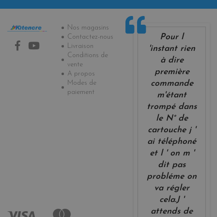
Informations
Nos magasins
Pour l
Contactez-nous
Livraison
'instant rien
Conditions de
à dire
vente
première
A propos
Modes de
commande
paiement
m'étant
trompé dans
le N° de
cartouche j '
ai téléphoné
et l ' on m '
dit pas
probléme on
va régler
cela.J '
attends de