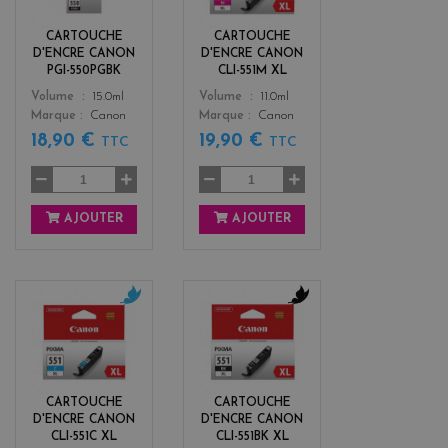
c
e
k
n
CARTOUCHE
CARTOUCHE
t
D'ENCRE CANON
D'ENCRE CANON
a
PGI-550PGBK
CLI-551M XL
Color
Color
Volume
15.0ml
Volume
11.0ml
Marque
Canon
Marque
Canon
18,90 €
19,90 €
TTC
TTC
AJOUTER
AJOUTER
c
b
y
l
a
a
n
c
k
CARTOUCHE
CARTOUCHE
D'ENCRE CANON
D'ENCRE CANON
CLI-551C XL
CLI-551BK XL