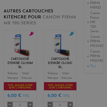
PIXMA
MX920
AUTRES CARTOUCHES
Canon
KITENCRE POUR
CANON PIXMA
Pixma
MX
MX 720 SERIES
720
Series
Canon
m
c
PIXMA
a
y
MG5450
g
a
Canon
e
n
PIXMA
n
CARTOUCHE
CARTOUCHE
MG6350
t
D'ENCRE CLI-551M
D'ENCRE CLI-551C
Plus
a
XL
XL
Color
Color
Volume
11.0ml
Volume
11.0ml
Marque
Kitencre
Marque
Kitencre
70% MOINS CHER
70% MOINS CHER
QUE L'ORIGINAL
QUE L'ORIGINAL
6,00 €
6,00 €
TTC
TTC