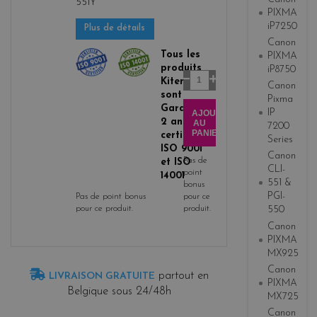
551Y
PIXMA
iP7250
Plus de détails
Canon
Tous les
PIXMA
produits
iP8750
Quantité
Kitencre
Canon
sont
Pixma
Garantis
IP
AJOUTER
2 ans,
AU
7200
PANIER
certifiés
Series
ISO 9001
Canon
Pas de
et ISO
CLI-
point
14001
551 &
bonus
PGI-
Pas de point bonus
pour ce
pour ce produit.
produit.
550
Canon
PIXMA
MX925
Canon
partout en
LIVRAISON GRATUITE
PIXMA
Belgique sous 24/48h
MX725
Canon