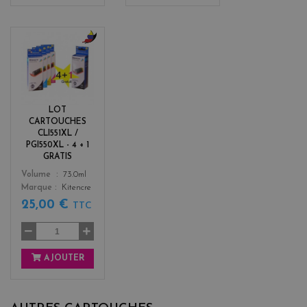
b
l
a
c
k
LOT
+
CARTOUCHES
3
CLI551XL /
PGI550XL - 4 + 1
GRATIS
Color
Volume
73.0ml
Marque
Kitencre
25,00 €
TTC
AJOUTER