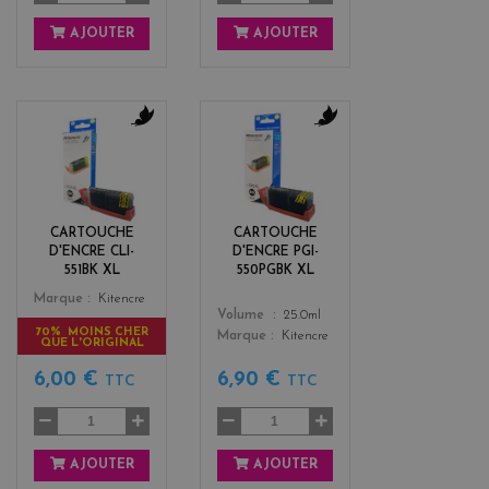
AJOUTER
AJOUTER
b
b
l
l
a
a
c
c
k
k
CARTOUCHE
CARTOUCHE
D'ENCRE CLI-
D'ENCRE PGI-
551BK XL
550PGBK XL
Color
Marque
Kitencre
Color
Volume
25.0ml
70% MOINS CHER
Marque
Kitencre
QUE L'ORIGINAL
6,00 €
6,90 €
TTC
TTC
AJOUTER
AJOUTER