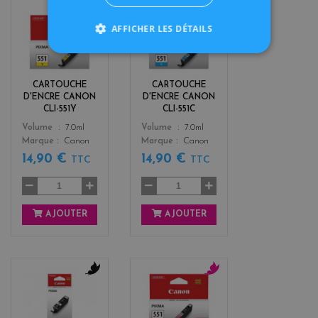
y
c
AFFICHER LES DÉTAILS
e
y
l
a
l
n
o
CARTOUCHE
CARTOUCHE
w
D'ENCRE CANON
D'ENCRE CANON
CLI-551Y
CLI-551C
Color
Color
Volume
7.0ml
Volume
7.0ml
Marque
Canon
Marque
Canon
14,90 €
14,90 €
TTC
TTC
AJOUTER
AJOUTER
b
m
l
a
a
g