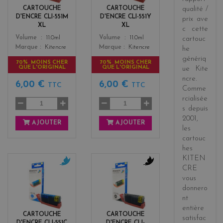
n
o
CARTOUCHE
CARTOUCHE
qualité /
t
w
D'ENCRE CLI-551M
D'ENCRE CLI-551Y
prix
ave
a
XL
XL
c cette
Color
Color
Volume
11.0ml
Volume
11.0ml
cartouc
Marque
Kitencre
Marque
Kitencre
he
génériq
70% MOINS CHER
70% MOINS CHER
QUE L'ORIGINAL
QUE L'ORIGINAL
ue
Kite
ncre
.
6,00 €
6,00 €
TTC
TTC
Comme
rcialisée
s
depuis
2001
,
AJOUTER
AJOUTER
les
cartouc
hes
KITEN
CRE
c
b
vous
y
l
donnero
a
a
nt
n
c
entière
k
CARTOUCHE
CARTOUCHE
satisfac
D'ENCRE CLI-551C
D'ENCRE CLI-