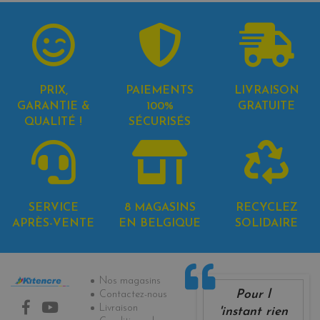
PRIX,
PAIEMENTS
LIVRAISON
GARANTIE &
100%
GRATUITE
QUALITÉ !
SÉCURISÉS
SERVICE
8 MAGASINS
RECYCLEZ
APRÈS-VENTE
EN BELGIQUE
SOLIDAIRE
Informations
Nos magasins
Pour l
Contactez-nous
Livraison
'instant rien