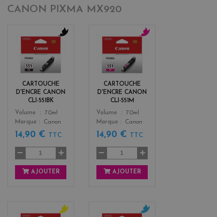
CANON PIXMA MX920
b
m
l
a
a
g
c
e
k
n
CARTOUCHE
CARTOUCHE
t
D'ENCRE CANON
D'ENCRE CANON
a
CLI-551BK
CLI-551M
Color
Color
Volume
7.0ml
Volume
7.0ml
Marque
Canon
Marque
Canon
14,90 €
14,90 €
TTC
TTC
AJOUTER
AJOUTER