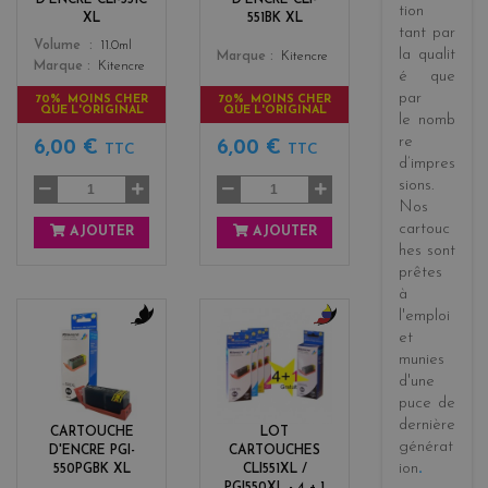
tion
XL
551BK XL
tant par
Color
Volume
11.0ml
la
qualit
Color
Marque
Kitencre
Marque
Kitencre
é
que
par
70% MOINS CHER
70% MOINS CHER
QUE L'ORIGINAL
QUE L'ORIGINAL
le
nomb
re
6,00 €
6,00 €
TTC
TTC
d’impres
sions
.
Nos
cartouc
AJOUTER
AJOUTER
hes sont
prêtes
à
l'emploi
et
b
b
munies
l
l
d'une
a
a
c
c
puce de
k
k
dernière
CARTOUCHE
LOT
+
générat
D'ENCRE PGI-
CARTOUCHES
3
ion
.
550PGBK XL
CLI551XL /
PGI550XL - 4 + 1