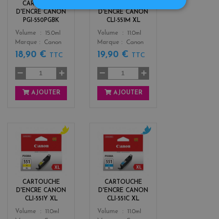
CARTOUCHE
CARTOUCHE
t
D'ENCRE CANON
D'ENCRE CANON
a
PGI-550PGBK
CLI-551M XL
Color
Color
Volume
15.0ml
Volume
11.0ml
Marque
Canon
Marque
Canon
18,90 €
19,90 €
TTC
TTC
AJOUTER
AJOUTER
y
c
e
y
l
a
l
n
o
CARTOUCHE
CARTOUCHE
w
D'ENCRE CANON
D'ENCRE CANON
CLI-551Y XL
CLI-551C XL
Color
Color
Volume
11.0ml
Volume
11.0ml