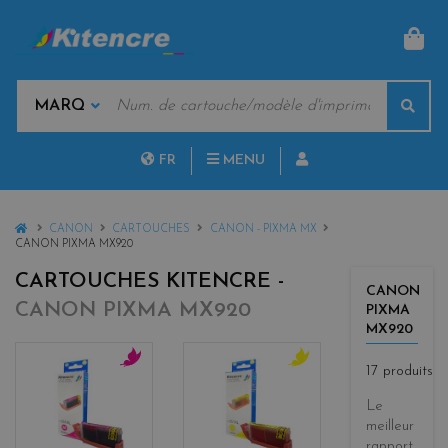
PAN
MOTS
Rech
CLÉS
MARQUES
FR
MENU
NL
HOME
CANON
CARTOUCHES
CANON - PIXMA MX
CANON PIXMA MX920
CARTOUCHES KITENCRE -
CANON
CANON PIXMA MX920
PIXMA
MX920
17 produits
m
y
a
e
Le
g
l
meilleur
e
l
rapport