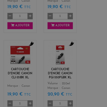
Marque
Canon
Marque
Canon
19,90 €
19,90 €
TTC
TTC
AJOUTER
AJOUTER
b
b
l
l
a
a
c
c
k
k
CARTOUCHE
CARTOUCHE
D'ENCRE CANON
D'ENCRE CANON
CLI-551BK XL
PGI-550PGBK XL
Color
Volume
22.0ml
Color
Marque
Canon
Marque
Canon
19,90 €
20,90 €
TTC
TTC