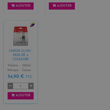
AJOUTER
AJOUTER
b
l
a
c
k
CANON CLI-551 -
+
PACK DE 4
3
COULEURS
Color
Volume
28.0ml
Marque
Canon
54,90 €
TTC
AJOUTER