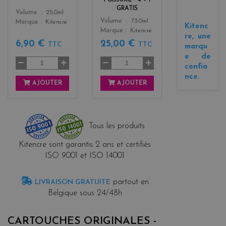
GRATIS
Color
Volume
25.0ml
Color
Volume
73.0ml
Marque
Kitencre
Kitenc
Marque
Kitencre
re, une
6,90 €
25,00 €
TTC
TTC
marqu
e de
confia
nce.
AJOUTER
AJOUTER
Tous les produits
Kitencre sont garantis 2 ans et certifiés
ISO 9001 et ISO 14001
partout en
LIVRAISON GRATUITE
Belgique sous 24/48h
CARTOUCHES ORIGINALES -