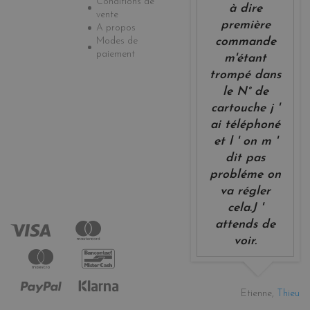
Conditions de
à dire
vente
première
A propos
Modes de
commande
paiement
m'étant
trompé dans
le N° de
cartouche j '
ai téléphoné
et l ' on m '
dit pas
probléme on
va régler
cela.J '
attends de
voir.
Etienne,
Thieu