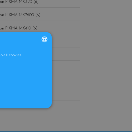
on PIXMA MX320 (6)
on PIXMA MX7600 (6)
on PIXMA MX410 (6)
541 (5)
o all cookies
FRENCH
540 (5)
DUTCH
on PIXMA MX310 (2)
on PIXMA MX300 (2)
540XL / CL-541XL (1)