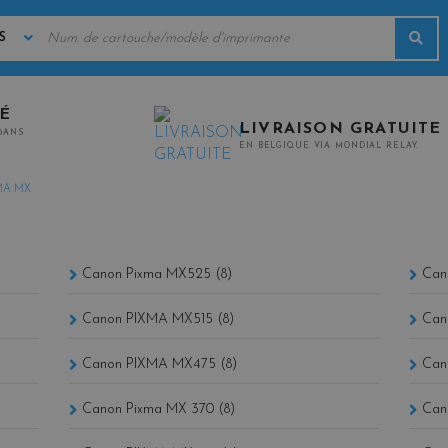
MOTS
Rec
CLÉS
TÉ
LIVRAISON GRATUITE
0ANS
EN BELGIQUE VIA MONDIAL RELAY.
MA MX
Canon Pixma MX525 (8)
Can
Canon PIXMA MX515 (8)
Can
Canon PIXMA MX475 (8)
Can
Canon Pixma MX 370 (8)
Can