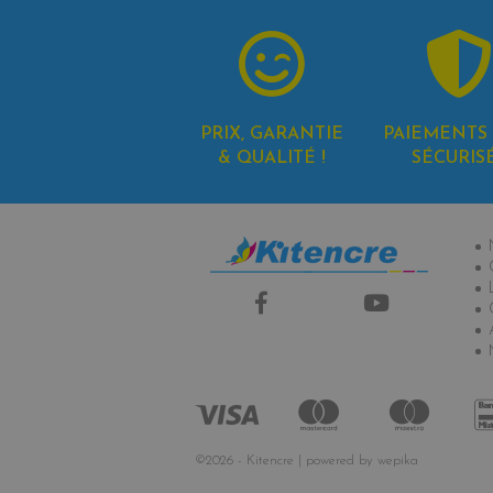
PRIX, GARANTIE
PAIEMENTS 
& QUALITÉ !
SÉCURIS
In
©2026 - Kitencre | powered by
wepika