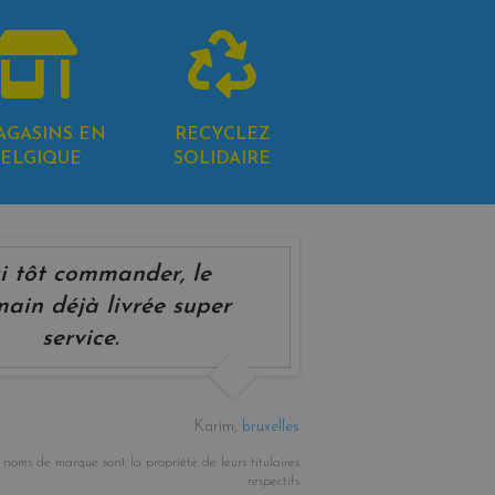
AGASINS EN
RECYCLEZ
ELGIQUE
SOLIDAIRE
i tôt commander, le
ain déjà livrée super
service.
Karim,
bruxelles
oms de marque sont la propriété de leurs titulaires
respectifs