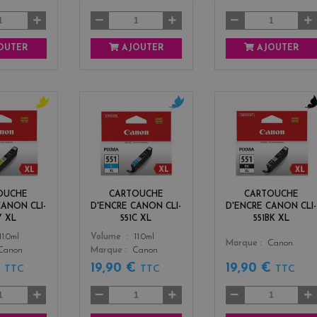
OUTER
AJOUTER
AJOUTER
y
c
b
e
y
l
l
a
a
l
n
c
o
k
w
OUCHE
CARTOUCHE
CARTOUCHE
CANON CLI-
D'ENCRE CANON CLI-
D'ENCRE CANON CLI-
Y XL
551C XL
551BK XL
Color
11.0ml
Volume
11.0ml
Color
Marque
Canon
Canon
Marque
Canon
€
19,90 €
19,90 €
TTC
TTC
TTC