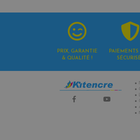
PRIX, GARANTIE
PAIEMENTS 
& QUALITÉ !
SÉCURIS
In