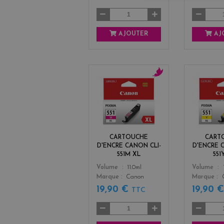
AJOUTER
AJ
m
a
g
e
n
t
CARTOUCHE
CART
a
D'ENCRE CANON CLI-
D'ENCRE 
551M XL
551
Color
Color
Volume
11.0ml
Volume
Marque
Canon
Marque
19,90 €
19,90 
TTC