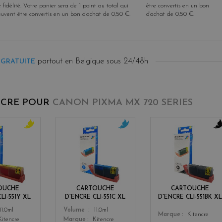
 fidélité
. Votre panier sera de
1
point
au total qui
être convertis en un bon
euvent être convertis en un bon d'achat de
0,50 €
.
d'achat de
0,50 €
.
partout en Belgique sous 24/48h
 GRATUITE
NCRE POUR
CANON PIXMA MX 720 SERIES
y
c
b
e
y
l
l
a
a
l
n
c
o
k
w
OUCHE
CARTOUCHE
CARTOUCHE
LI-551Y XL
D'ENCRE CLI-551C XL
D'ENCRE CLI-551BK XL
Color
11.0ml
Volume
11.0ml
Color
Marque
Kitencre
Kitencre
Marque
Kitencre