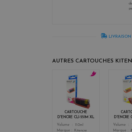
de
p
LIVRAISON
AUTRES CARTOUCHES KITE
m
a
g
e
n
t
CARTOUCHE
CART
a
D'ENCRE CLI-551M XL
D'ENCRE C
Color
Color
Volume
11.0ml
Volume
Marque
Kitencre
Marque