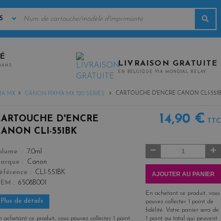
MOTS
Rec
CLÉS
TÉ
LIVRAISON GRATUITE
0ANS
EN BELGIQUE VIA MONDIAL RELAY.
CARTOUCHE D'ENCRE CANON CLI-551
MA MX
CANON PIXMA MX 720 SERIES
14,90 €
CARTOUCHE D'ENCRE
TTC
CANON CLI-551BK
Quantité
color
olume
7.0ml
arque
Canon
éférence
CLI-551BK
AJOUTER AU PANIER
OEM
6508B001
En achetant ce produit, vous
Plus de détails
pouvez collecter
1
point de
fidélité
. Votre panier sera de
 achetant ce produit, vous pouvez collecter
1
point
1
point
au total qui peuvent