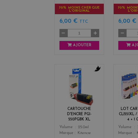
70% MOINS CHER QUE
70% MOIN
L'ORIGINAL
L'OR
6,00 €
6,00 
TTC
AJOUTER
AJ
b
l
a
c
k
CARTOUCHE
LOT CA
D'ENCRE PGI-
CLI551XL /
550PGBK XL
4 + 1
Color
Color
Volume
25.0ml
Volume
Marque
Kitencre
Marque