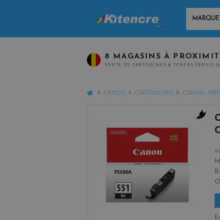
MARQUES
8 MAGASINS À PROXIMI
VENTE DE CARTOUCHES & TONERS DEPUIS 2
HOME
CANON
CARTOUCHES
CANON - PIX
b
l
a
v
c
M
k
R
En