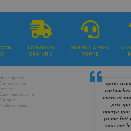
100%
LIVRAISON
SERVICE APRÈS-
8 M
ÉS
GRATUITE
VENTE
B
formations
Nos magasins
après avoi
Contactez-nous
Livraison
cartouches 
Conditions de vente
encre et ap
A propos
prix qui
Modes de paiement
aperçu que 
ça me fait
vous car le