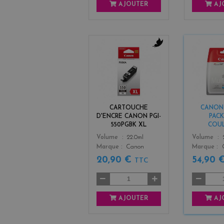
AJOUTER
AJ
b
l
a
c
k
CARTOUCHE
CANON C
D'ENCRE CANON PGI-
PACK
550PGBK XL
COU
Color
Color
Volume
22.0ml
Volume
Marque
Canon
Marque
20,90 €
54,90 
TTC
AJOUTER
AJ