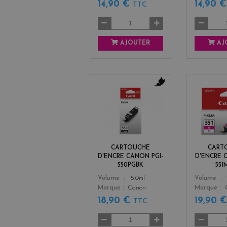
14,90 €
14,90 
TTC
AJOUTER
AJ
b
l
a
c
k
CARTOUCHE
CART
D'ENCRE CANON PGI-
D'ENCRE 
550PGBK
551
Color
Color
Volume
15.0ml
Volume
Marque
Canon
Marque
18,90 €
19,90 
TTC