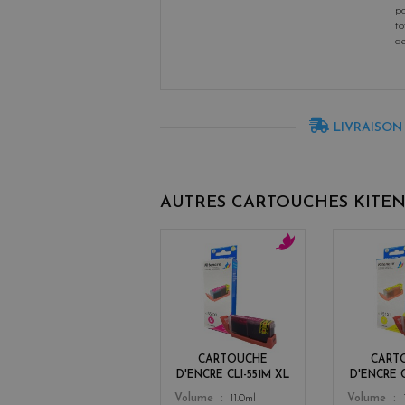
po
to
d
LIVRAISON
AUTRES CARTOUCHES KITE
m
a
g
e
n
t
CARTOUCHE
CART
a
D'ENCRE CLI-551M XL
D'ENCRE C
Color
Color
Volume
11.0ml
Volume