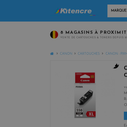
MARQUES
8 MAGASINS À PROXIMI
VENTE DE CARTOUCHES & TONERS DEPUIS 2
HOME
CANON
CARTOUCHES
CANON - PIX
b
l
a
v
c
M
k
R
En