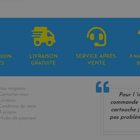
100%
LIVRAISON
SERVICE APRÈS-
8 M
ÉS
GRATUITE
VENTE
B
formations
Nos magasins
Pour l '
Contactez-nous
Livraison
commande m
Conditions de vente
cartouche j 
A propos
pas problém
Modes de paiement