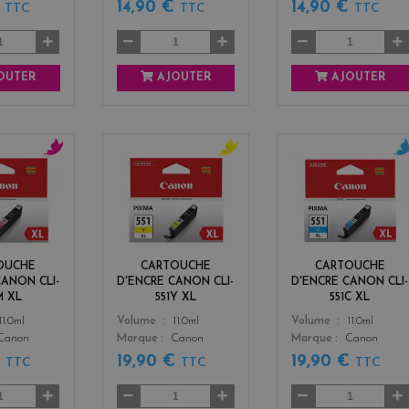
€
14,90 €
14,90 €
TTC
TTC
TTC
OUTER
AJOUTER
AJOUTER
m
y
c
a
e
y
g
l
a
e
l
n
n
o
t
w
OUCHE
CARTOUCHE
CARTOUCHE
a
CANON CLI-
D'ENCRE CANON CLI-
D'ENCRE CANON CLI-
M XL
551Y XL
551C XL
Color
Color
11.0ml
Volume
11.0ml
Volume
11.0ml
Canon
Marque
Canon
Marque
Canon
€
19,90 €
19,90 €
TTC
TTC
TTC