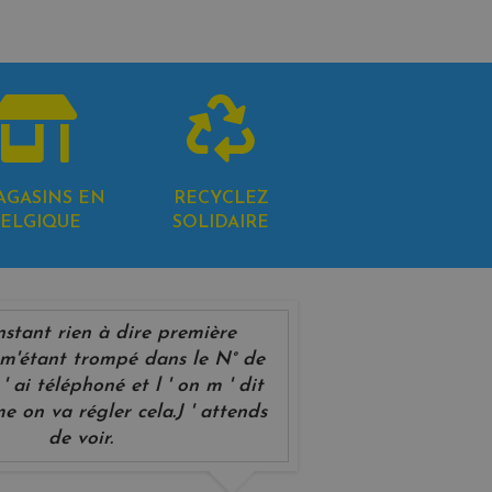
AGASINS EN
RECYCLEZ
ELGIQUE
SOLIDAIRE
instant rien à dire première
'étant trompé dans le N° de
' ai téléphoné et l ' on m ' dit
e on va régler cela.J ' attends
de voir.