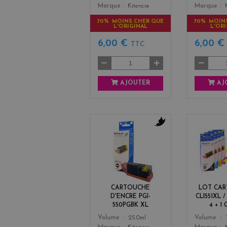
Marque
Kitencre
Marque
70% MOINS CHER QUE
70% MOIN
L'ORIGINAL
L'OR
6,00 €
6,00 
TTC
AJOUTER
AJ
b
l
a
c
k
CARTOUCHE
LOT CA
D'ENCRE PGI-
CLI551XL /
550PGBK XL
4 + 1
Color
Color
Volume
25.0ml
Volume