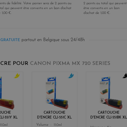
ints de fidélité
. Votre panier sera de
2
points
au
2
points
au total qui peuvent
tal qui peuvent être convertis en un bon d'achat
être convertis en un bon
e
1,00 €
.
d'achat de
1,00 €
.
partout en Belgique sous 24/48h
 GRATUITE
NCRE POUR
CANON PIXMA MX 720 SERIES
y
c
b
e
y
l
l
a
a
l
n
c
o
k
w
OUCHE
CARTOUCHE
CARTOUCHE
LI-551Y XL
D'ENCRE CLI-551C XL
D'ENCRE CLI-551BK XL
Color
11.0ml
Volume
11.0ml