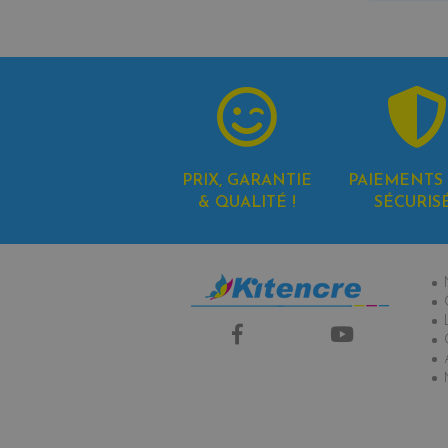
PRIX, GARANTIE
PAIEMENTS 
& QUALITÉ !
SÉCURIS
In