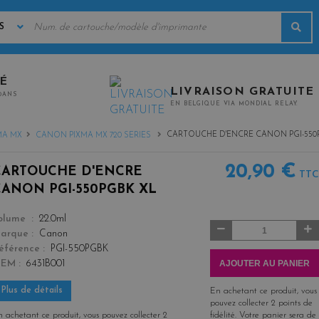
MOTS
Rec
CLÉS
TÉ
LIVRAISON GRATUITE
0ANS
EN BELGIQUE VIA MONDIAL RELAY.
CARTOUCHE D'ENCRE CANON PGI-550
MA MX
CANON PIXMA MX 720 SERIES
20,90 €
CARTOUCHE D'ENCRE
TTC
CANON PGI-550PGBK XL
color
olume
22.0ml
Quantité
arque
Canon
éférence
PGI-550PGBK
AJOUTER AU PANIER
OEM
6431B001
Plus de détails
En achetant ce produit, vous
pouvez collecter
2
points de
 achetant ce produit, vous pouvez collecter
2
fidélité
. Votre panier sera de