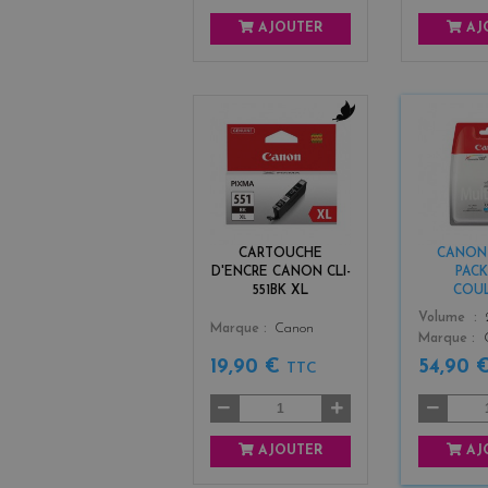
AJOUTER
AJ
b
l
a
c
k
CARTOUCHE
CANON C
D'ENCRE CANON CLI-
PACK
551BK XL
COU
Color
Volume
Color
Marque
Canon
Marque
19,90 €
54,90 
TTC
AJOUTER
AJ