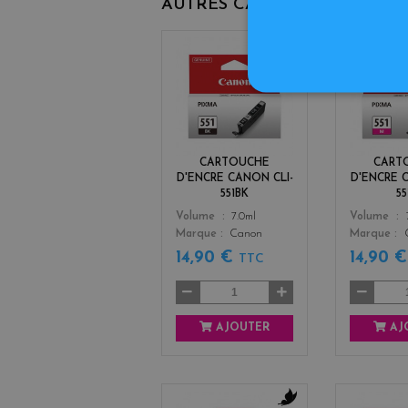
AUTRES CARTOUCHES D'OR
b
l
a
c
k
CARTOUCHE
CART
D'ENCRE CANON CLI-
D'ENCRE 
551BK
5
Color
Color
Volume
7.0ml
Volume
Marque
Canon
Marque
14,90 €
14,90 
TTC
AJOUTER
AJ