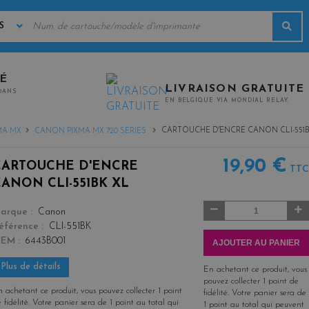
MOTS
Rec
CLÉS
TÉ
LIVRAISON GRATUITE
0ANS
EN BELGIQUE VIA MONDIAL RELAY.
CARTOUCHE D'ENCRE CANON CLI-551B
MA MX
CANON PIXMA MX 720 SERIES
19,90 €
CARTOUCHE D'ENCRE
TTC
CANON CLI-551BK XL
Quantité
color
arque
Canon
éférence
CLI-551BK
OEM
6443B001
AJOUTER AU PANIER
Plus de détails
En achetant ce produit, vous
pouvez collecter
1
point de
 achetant ce produit, vous pouvez collecter
1
point
fidélité
. Votre panier sera de
 fidélité
. Votre panier sera de
1
point
au total qui
1
point
au total qui peuvent