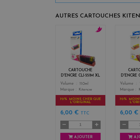
AUTRES CARTOUCHES KITE
m
a
g
e
n
t
CARTOUCHE
CART
a
D'ENCRE CLI-551M XL
D'ENCRE C
Color
Color
Volume
11.0ml
Volume
Marque
Kitencre
Marque
70% MOINS CHER QUE
70% MOIN
L'ORIGINAL
L'OR
6,00 €
6,00 
TTC
AJOUTER
AJ