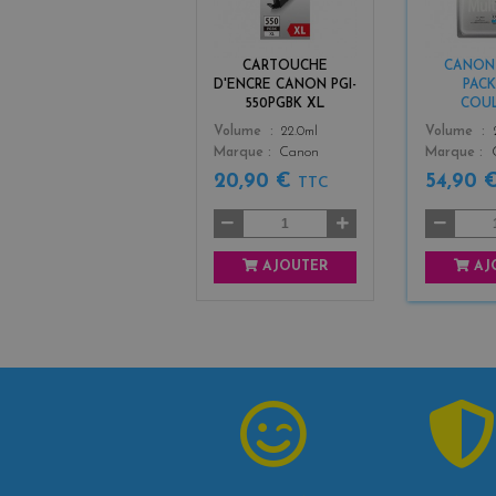
c
k
CARTOUCHE
CANON C
D'ENCRE CANON PGI-
PACK
550PGBK XL
COU
Color
Color
Volume
22.0ml
Volume
Marque
Canon
Marque
20,90 €
54,90 
TTC
AJOUTER
AJ