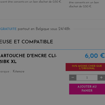
euvent être convertis en un bon d'achat de
0,50 €
.
être convertis en un bon
d'achat de
0,50 €
.
partout en Belgique sous 24/48h
 GRATUITE
EUSE ET COMPATIBLE
6,00 €
CARTOUCHE D'ENCRE CLI-
51BK XL
70% MOINS CHER QUE
L'ORIGINAL
color
arque
Kitencre
AJOUTER AU
PANIER