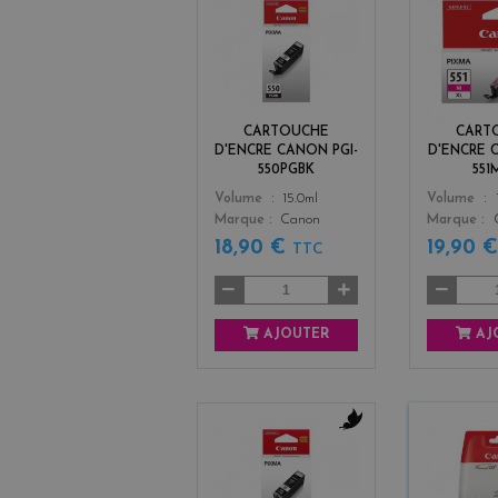
b
l
a
c
k
CARTOUCHE
CART
D'ENCRE CANON PGI-
D'ENCRE 
550PGBK
551
Color
Color
Volume
15.0ml
Volume
Marque
Canon
Marque
18,90 €
19,90 
TTC
AJOUTER
AJ
b
l
a