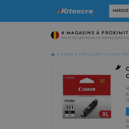
MARQUES
8 MAGASINS À PROXIMI
VENTE DE CARTOUCHES & TONERS DEPUIS 2
HOME
CANON
CARTOUCHES
CANON - PIX
b
l
a
M
c
R
k
En
de