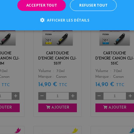
IGINE POUR
CANON PIXMA MX 720 SERIES
ACCEPTER TOUT
REFUSER TOUT
AFFICHER LES DÉTAILS
m
y
c
a
e
y
g
l
a
e
l
n
n
o
t
w
OUCHE
CARTOUCHE
CARTOUCHE
a
CANON CLI-
D'ENCRE CANON CLI-
D'ENCRE CANON CLI-
51M
551Y
551C
Color
Color
7.0ml
Volume
7.0ml
Volume
7.0ml
Canon
Marque
Canon
Marque
Canon
€
14,90 €
14,90 €
TTC
TTC
TTC
OUTER
AJOUTER
AJOUTER