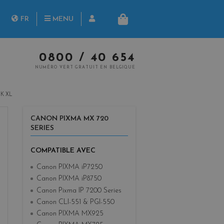
herche
FR
MENU
PANIER
NL
0800 / 40 654
NUMÉRO VERT GRATUIT EN BELGIQUE
K XL
CANON PIXMA MX 720
SERIES
COMPATIBLE AVEC
Canon PIXMA iP7250
Canon PIXMA iP8750
Canon Pixma IP 7200 Series
Canon CLI-551 & PGI-550
Canon PIXMA MX925