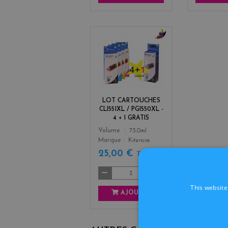
b
l
a
c
k
+
LOT CARTOUCHES
3
CLI551XL / PGI550XL -
4 + 1 GRATIS
Color
Volume
73.0ml
Marque
Kitencre
25,00 €
TTC
This website
AJOUTER