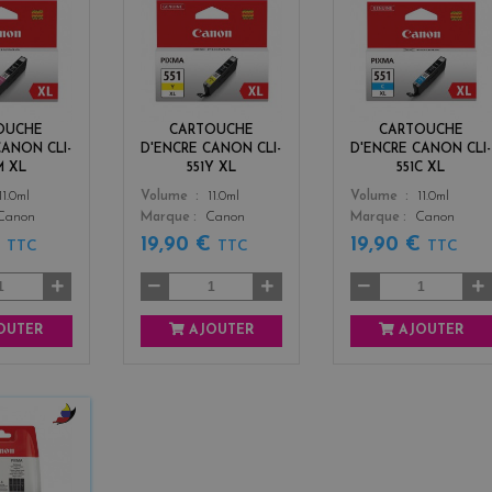
m
y
c
a
e
y
g
l
a
e
l
n
n
o
t
w
OUCHE
CARTOUCHE
CARTOUCHE
a
CANON CLI-
D'ENCRE CANON CLI-
D'ENCRE CANON CLI-
M XL
551Y XL
551C XL
Color
Color
11.0ml
Volume
11.0ml
Volume
11.0ml
Canon
Marque
Canon
Marque
Canon
€
19,90 €
19,90 €
TTC
TTC
TTC
OUTER
AJOUTER
AJOUTER
b
l
a