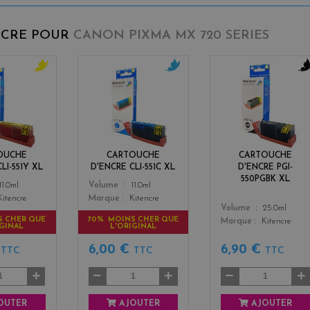
NCRE POUR
CANON PIXMA MX 720 SERIES
y
c
b
e
y
l
l
a
a
l
n
c
o
k
w
OUCHE
CARTOUCHE
CARTOUCHE
LI-551Y XL
D'ENCRE CLI-551C XL
D'ENCRE PGI-
550PGBK XL
Color
11.0ml
Volume
11.0ml
Kitencre
Marque
Kitencre
Color
Volume
25.0ml
S CHER QUE
70% MOINS CHER QUE
Marque
Kitencre
IGINAL
L'ORIGINAL
€
6,00 €
6,90 €
TTC
TTC
TTC
OUTER
AJOUTER
AJOUTER