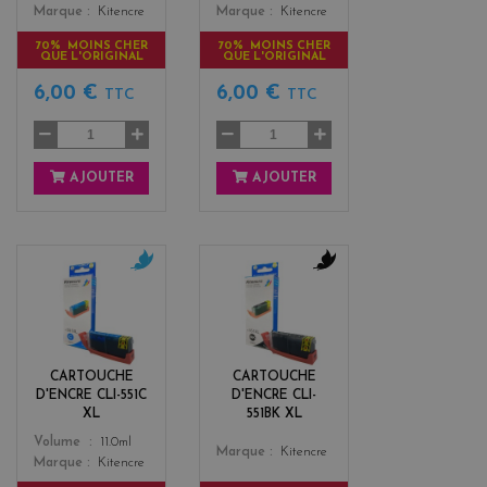
Marque
Kitencre
Marque
Kitencre
70% MOINS CHER
70% MOINS CHER
QUE L'ORIGINAL
QUE L'ORIGINAL
6,00 €
6,00 €
TTC
TTC
AJOUTER
AJOUTER
c
b
y
l
a
a
n
c
k
CARTOUCHE
CARTOUCHE
D'ENCRE CLI-551C
D'ENCRE CLI-
XL
551BK XL
Color
Volume
11.0ml
Color
Marque
Kitencre
Marque
Kitencre