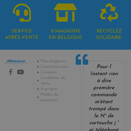
SERVICE
8 MAGASINS
RECYCLEZ
APRÈS-VENTE
EN BELGIQUE
SOLIDAIRE
Informations
Nos magasins
Pour l
Contactez-nous
Livraison
'instant rien
Conditions de
à dire
vente
première
A propos
Modes de
commande
paiement
m'étant
trompé dans
le N° de
cartouche j '
ai téléphoné