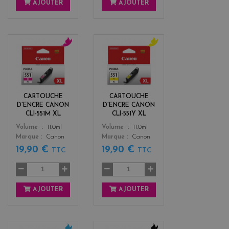
AJOUTER
AJOUTER
m
y
a
e
g
l
e
l
n
o
CARTOUCHE
CARTOUCHE
t
w
D'ENCRE CANON
D'ENCRE CANON
a
CLI-551M XL
CLI-551Y XL
Color
Color
Volume
11.0ml
Volume
11.0ml
Marque
Canon
Marque
Canon
19,90 €
19,90 €
TTC
TTC
AJOUTER
AJOUTER