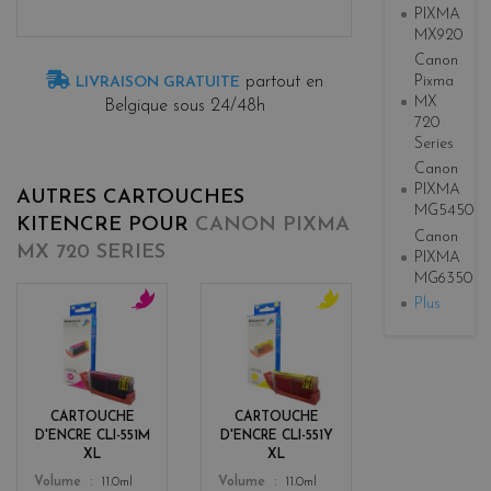
PIXMA
MX920
Canon
Pixma
partout en
LIVRAISON GRATUITE
MX
Belgique sous 24/48h
720
Series
Canon
PIXMA
AUTRES CARTOUCHES
MG5450
KITENCRE POUR
CANON PIXMA
Canon
MX 720 SERIES
PIXMA
MG6350
Plus
m
y
a
e
g
l
e
l
n
o
CARTOUCHE
CARTOUCHE
t
w
D'ENCRE CLI-551M
D'ENCRE CLI-551Y
a
XL
XL
Color
Color
Volume
11.0ml
Volume
11.0ml