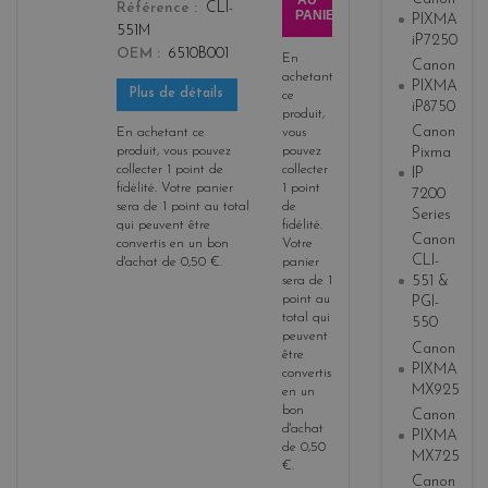
AU
Référence
CLI-
PANIER
PIXMA
551M
iP7250
OEM
6510B001
En
Canon
achetant
PIXMA
Plus de détails
ce
iP8750
produit,
Canon
En achetant ce
vous
produit, vous pouvez
pouvez
Pixma
collecter
1
point de
collecter
IP
fidélité
. Votre panier
1
point
7200
sera de
1
point
au total
de
Series
qui peuvent être
fidélité
.
Canon
convertis en un bon
Votre
CLI-
d'achat de
0,50 €
.
panier
551 &
sera de
1
point
au
PGI-
total qui
550
peuvent
Canon
être
PIXMA
convertis
MX925
en un
bon
Canon
d'achat
PIXMA
de
0,50
MX725
€
.
Canon