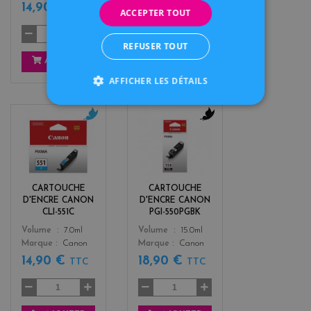
14,90 €
14,90 €
TTC
TTC
ACCEPTER TOUT
REFUSER TOUT
AJOUTER
AJOUTER
AFFICHER LES DÉTAILS
c
b
y
l
a
a
n
c
k
CARTOUCHE
CARTOUCHE
D'ENCRE CANON
D'ENCRE CANON
CLI-551C
PGI-550PGBK
Color
Color
Volume
7.0ml
Volume
15.0ml
Marque
Canon
Marque
Canon
14,90 €
18,90 €
TTC
TTC