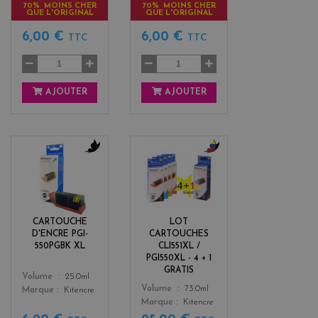
70% MOINS CHER
70% MOINS CHER
QUE L'ORIGINAL
QUE L'ORIGINAL
6,00 €
6,00 €
TTC
TTC
AJOUTER
AJOUTER
b
b
l
l
a
a
c
c
k
k
CARTOUCHE
LOT
+
D'ENCRE PGI-
CARTOUCHES
3
550PGBK XL
CLI551XL /
PGI550XL - 4 + 1
GRATIS
Color
Volume
25.0ml
Color
Volume
73.0ml
Marque
Kitencre
Marque
Kitencre