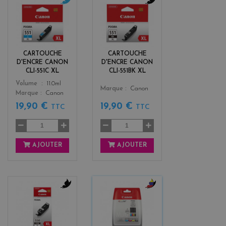
c
b
y
l
a
a
n
c
k
CARTOUCHE
CARTOUCHE
D'ENCRE CANON
D'ENCRE CANON
CLI-551C XL
CLI-551BK XL
Color
Volume
11.0ml
Color
Marque
Canon
Marque
Canon
19,90 €
19,90 €
TTC
TTC
AJOUTER
AJOUTER
b
b
l
l
a
a
c
c