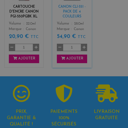
k
k
CARTOUCHE
CANON CLI-551 -
+
D'ENCRE CANON
PACK DE 4
3
PGI-550PGBK XL
COULEURS
Color
Color
Volume
22.0ml
Volume
28.0ml
Marque
Canon
Marque
Canon
20,90 €
54,90 €
TTC
TTC
AJOUTER
AJOUTER
PRIX,
PAIEMENTS
LIVRAISON
GARANTIE &
100%
GRATUITE
QUALITÉ !
SÉCURISÉS