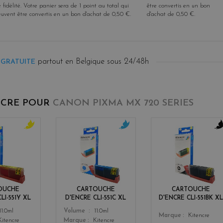
 fidélité
. Votre panier sera de
1
point
au total qui
être convertis en un bon
euvent être convertis en un bon d'achat de
0,50 €
.
d'achat de
0,50 €
.
partout en Belgique sous 24/48h
 GRATUITE
NCRE POUR
CANON PIXMA MX 720 SERIES
y
c
b
e
y
l
l
a
a
l
n
c
o
k
w
OUCHE
CARTOUCHE
CARTOUCHE
LI-551Y XL
D'ENCRE CLI-551C XL
D'ENCRE CLI-551BK XL
Color
11.0ml
Volume
11.0ml
Color
Marque
Kitencre
Kitencre
Marque
Kitencre