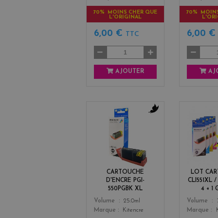
70% MOINS CHER QUE
70% MOIN
L'ORIGINAL
L'OR
6,00 €
6,00 
TTC
AJOUTER
AJ
b
l
a
c
k
CARTOUCHE
LOT CA
D'ENCRE PGI-
CLI551XL /
550PGBK XL
4 + 1
Color
Color
Volume
25.0ml
Volume
Marque
Kitencre
Marque