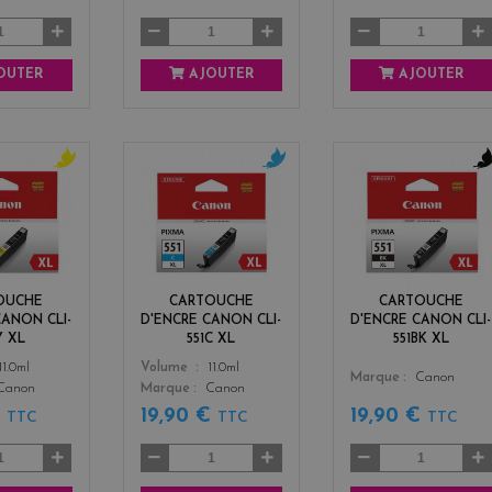
OUTER
AJOUTER
AJOUTER
y
c
b
e
y
l
l
a
a
l
n
c
o
k
w
OUCHE
CARTOUCHE
CARTOUCHE
CANON CLI-
D'ENCRE CANON CLI-
D'ENCRE CANON CLI-
Y XL
551C XL
551BK XL
Color
11.0ml
Volume
11.0ml
Color
Marque
Canon
Canon
Marque
Canon
€
19,90 €
19,90 €
TTC
TTC
TTC