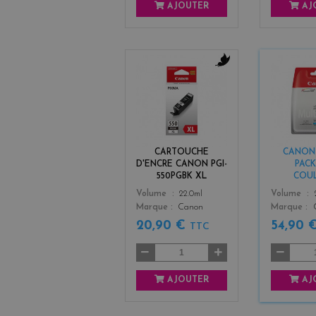
AJOUTER
AJ
b
l
a
c
k
CARTOUCHE
CANON C
D'ENCRE CANON PGI-
PACK
550PGBK XL
COU
Color
Color
Volume
22.0ml
Volume
Marque
Canon
Marque
20,90 €
54,90 
TTC
AJOUTER
AJ