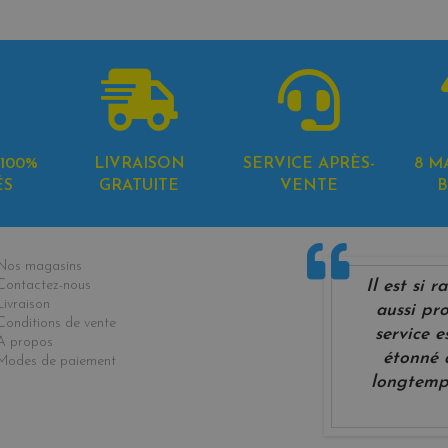
100%
LIVRAISON
SERVICE APRÈS-
8 M
ÉS
GRATUITE
VENTE
B
formations
Nos magasins
Il est si 
Contactez-nous
Livraison
aussi pro
Conditions de vente
service e
A propos
étonné 
Modes de paiement
longtemp