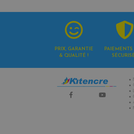
PRIX, GARANTIE
PAIEMENTS 
& QUALITÉ !
SÉCURIS
In