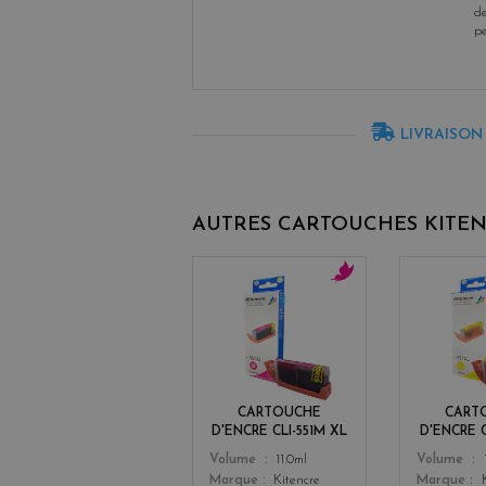
de
p
LIVRAISON
AUTRES CARTOUCHES KITE
m
a
g
e
n
t
CARTOUCHE
CART
a
D'ENCRE CLI-551M XL
D'ENCRE C
Color
Color
Volume
11.0ml
Volume
Marque
Kitencre
Marque