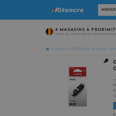
MARQUES
8 MAGASINS À PROXIMI
VENTE DE CARTOUCHES & TONERS DEPUIS 2
HOME
CANON
CARTOUCHES
CANON - PIX
b
l
a
v
c
M
k
R
En