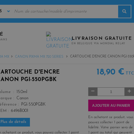
MOTS
Rec
CLÉS
TÉ
LIVRAISON GRATUITE
0ANS
EN BELGIQUE VIA MONDIAL RELAY.
CARTOUCHE D'ENCRE CANON PGI-550
MA MX
CANON PIXMA MX 720 SERIES
18,90 €
CARTOUCHE D'ENCRE
TTC
CANON PGI-550PGBK
Quantité
color
olume
15.0ml
arque
Canon
éférence
PGI-550PGBK
AJOUTER AU PANIER
OEM
6496B001
En achetant ce produit, vous
Plus de détails
pouvez collecter
1
point de
fidélité
. Votre panier sera de
 achetant ce produit, vous pouvez collecter
1
point
1
point
au total qui peuvent