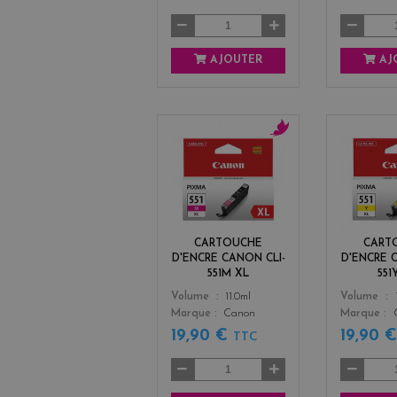
AJOUTER
AJ
m
a
g
e
n
t
CARTOUCHE
CART
a
D'ENCRE CANON CLI-
D'ENCRE 
551M XL
551
Color
Color
Volume
11.0ml
Volume
Marque
Canon
Marque
19,90 €
19,90 
TTC