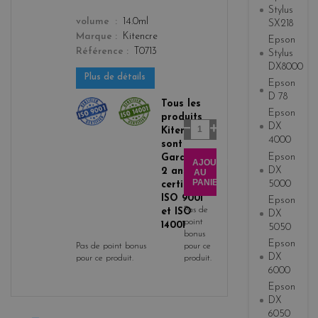
a
Stylus
color
volume
14.0ml
SX218
Marque
Kitencre
Epson
Référence
T0713
Stylus
DX8000
Plus de détails
Epson
D 78
Tous les
Epson
produits
Quantité
DX
Kitencre
4000
sont
Epson
Garantis
AJOUTER
DX
2 ans,
AU
PANIER
5000
certifiés
ISO 9001
Epson
Pas de
et ISO
DX
point
14001
5050
bonus
Epson
Pas de point bonus
pour ce
DX
pour ce produit.
produit.
6000
Epson
DX
6050