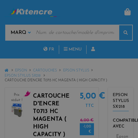
PAN
MOTS
Rech
CLÉS
MARQUES
FR
MENU
NL
HOME
EPSON
CARTOUCHES
EPSON STYLUS
EPSON STYLUS SX218
CARTOUCHE D'ENCRE T0713 HC MAGENTA ( HIGH CAPACITY )
5,00 €
EPSON
Prix
CARTOUCHE
réduit !
STYLUS
m
D'ENCRE
TTC
SX218
a
T0713 HC
g
MAGENTA (
6,00 €
COMPATIBL
e
HIGH
AVEC
-1,00
n
€
t
CAPACITY )
Epson