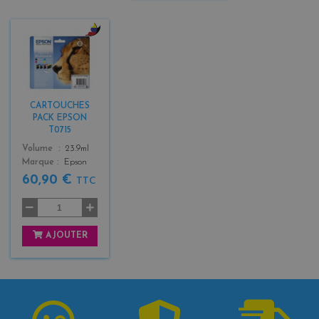
b
l
a
c
k
CARTOUCHES
+
PACK EPSON
3
T0715
Color
Volume
23.9ml
Marque
Epson
60,90 €
TTC
AJOUTER