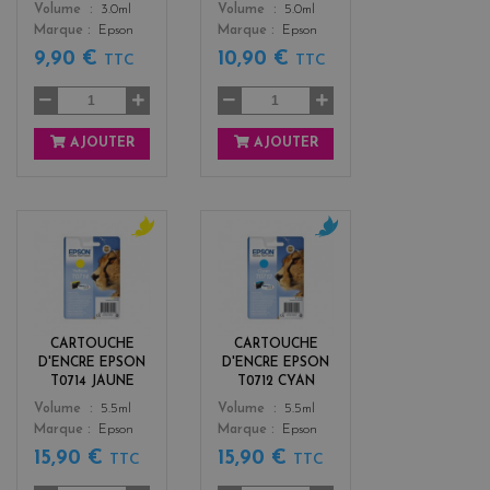
Color
Color
Volume
3.0ml
Volume
5.0ml
Marque
Epson
Marque
Epson
9,90 €
10,90 €
TTC
TTC
AJOUTER
AJOUTER
y
c
e
y
l
a
l
n
o
CARTOUCHE
CARTOUCHE
w
D'ENCRE EPSON
D'ENCRE EPSON
T0714 JAUNE
T0712 CYAN
Color
Color
Volume
5.5ml
Volume
5.5ml
Marque
Epson
Marque
Epson
15,90 €
15,90 €
TTC
TTC