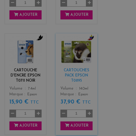
AJOUTER
AJOUTER
b
b
l
l
a
a
c
c
k
k
CARTOUCHE
CARTOUCHES
+
D'ENCRE EPSON
PACK EPSON
3
T0711 NOIR
T0895
Color
Color
Volume
7.4ml
Volume
14.0ml
Marque
Epson
Marque
Epson
15,90 €
37,90 €
TTC
TTC
AJOUTER
AJOUTER