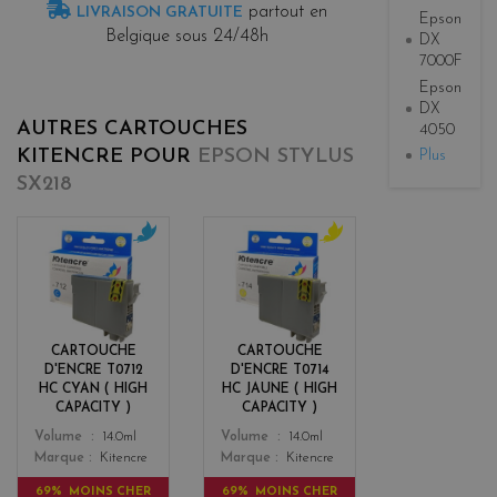
partout en
LIVRAISON GRATUITE
Epson
Belgique sous 24/48h
DX
7000F
Epson
DX
AUTRES CARTOUCHES
4050
KITENCRE POUR
EPSON STYLUS
Plus
SX218
c
y
y
e
a
l
n
l
o
CARTOUCHE
CARTOUCHE
w
D'ENCRE T0712
D'ENCRE T0714
HC CYAN ( HIGH
HC JAUNE ( HIGH
CAPACITY )
CAPACITY )
Color
Color
Volume
14.0ml
Volume
14.0ml
Marque
Kitencre
Marque
Kitencre
69% MOINS CHER
69% MOINS CHER