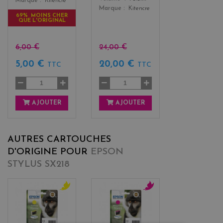
Marque
Kitencre
Marque
Kitencre
69% MOINS CHER
QUE L'ORIGINAL
6,00 €
24,00 €
5,00 €
20,00 €
TTC
TTC
AJOUTER
AJOUTER
AUTRES CARTOUCHES
D'ORIGINE POUR
EPSON
STYLUS SX218
y
m
e
a
l
g