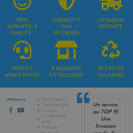
PRIX,
PAIEMENTS
LIVRAISON
GARANTIE &
100%
GRATUITE
QUALITÉ !
SÉCURISÉS
SERVICE
8 MAGASINS
RECYCLEZ
APRÈS-VENTE
EN BELGIQUE
SOLIDAIRE
Informations
Nos magasins
Un service
Contactez-nous
Livraison
au TOP !!!!
Conditions de
Une
vente
livraison
A propos