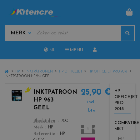
MAN
KEYWORDS
Sear
MANUFACTURERS
NL
MENU
FR
HOME
HP
INKTPATRONEN
HP OFFICEJET
HP OFFICEJET PRO 9018
INKTPATROON HP 963 GEEL
25,90 €
HP
INKTPATROON
OFFICEJET
c
HP 963
incl.
PRO
o
GEEL
9018
l
btw
o
color
Bladzijden
700
COMPATIBE
r
Aantal
Merk
HP
MET
s
Referentie
HP
_
HP