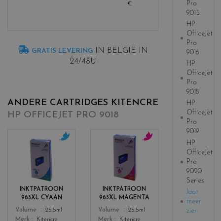
Pro
€
.
9015
HP
OfficeJet
Pro
IN BELGIË IN
GRATIS LEVERING
9016
24/48U
HP
OfficeJet
Pro
9018
ANDERE CARTRIDGES KITENCRE
HP
OfficeJet
HP OFFICEJET PRO 9018
Pro
9019
HP
c
c
OfficeJet
o
o
Pro
l
l
9020
o
o
Series
r
r
INKTPATROON
INKTPATROON
laat
s
s
963XL CYAAN
963XL MAGENTA
meer
_
_
Color
Color
zien
Volume
25.5ml
Volume
25.5ml
c
m
Merk
Kitencre
Merk
Kitencre