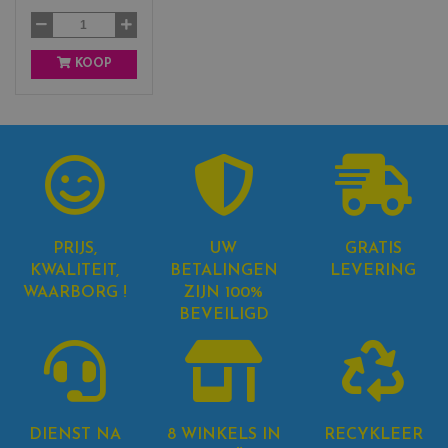
k
KOOP
PRIJS,
UW
GRATIS
KWALITEIT,
BETALINGEN
LEVERING
WAARBORG !
ZIJN 100%
BEVEILIGD
DIENST NA
8 WINKELS IN
RECYKLEER