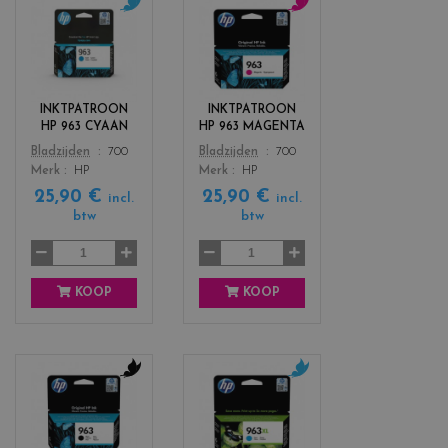
c
c
o
o
l
l
o
o
r
r
INKTPATROON
INKTPATROON
s
s
HP 963 CYAAN
HP 963 MAGENTA
_
_
Color
Color
Bladzijden
700
Bladzijden
700
c
m
Merk
HP
Merk
HP
y
a
25,90 €
25,90 €
a
g
incl.
incl.
n
e
btw
btw
n
t
a
KOOP
KOOP
c
c
o
o
l
l