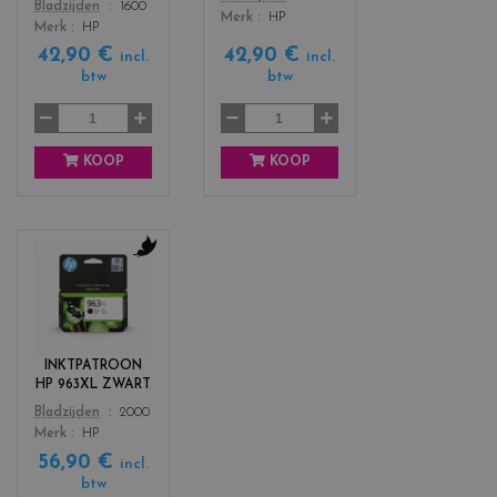
Color
Bladzijden
1600
a
e
Merk
HP
Merk
HP
g
l
42,90 €
42,90 €
e
l
incl.
incl.
btw
btw
n
o
t
w
a
KOOP
KOOP
c
o
l
o
r
INKTPATROON
s
HP 963XL ZWART
_
Color
Bladzijden
2000
b
Merk
HP
l
56,90 €
a
incl.
c
btw