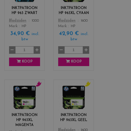
o
o
r
r
INKTPATROON
INKTPATROON
s
s
HP 963 ZWART
HP 963XL CYAAN
_
_
Color
Color
Bladzijden
1000
Bladzijden
1600
b
c
Merk
HP
Merk
HP
l
y
34,90 €
42,90 €
a
a
incl.
incl.
c
n
btw
btw
k
KOOP
KOOP
c
c
o
o
l
l
o
o
r
r
INKTPATROON
INKTPATROON
s
s
HP 963XL
HP 963XL GEEL
_
_
MAGENTA
m
y
Color
Bladzijden
1600