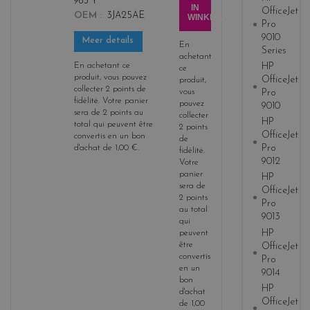
963 Y
y
IN
OfficeJet
OEM
3JA25AE
WINKELWAGEN
e
Pro
l
9010
Meer details
En
Series
l
achetant
o
En achetant ce
HP
ce
produit, vous pouvez
OfficeJet
w
produit,
collecter
2
points de
vous
Pro
fidélité
. Votre panier
pouvez
9010
sera de
2
points
au
collecter
HP
total qui peuvent être
2
points
OfficeJet
convertis en un bon
de
Pro
d'achat de
1,00 €
.
fidélité
.
9012
Votre
panier
HP
sera de
OfficeJet
2
points
Pro
au total
9013
qui
HP
peuvent
être
OfficeJet
convertis
Pro
en un
9014
bon
HP
d'achat
OfficeJet
de
1,00