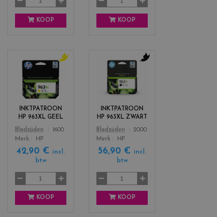
a
KOOP
KOOP
c
c
o
o
l
l
o
o
r
r
INKTPATROON
INKTPATROON
s
s
HP 963XL GEEL
HP 963XL ZWART
_
_
Color
Color
Bladzijden
1600
Bladzijden
2000
y
b
Merk
HP
Merk
HP
e
l
42,90 €
56,90 €
l
a
incl.
incl.
l
c
btw
btw
o
k
w
KOOP
KOOP