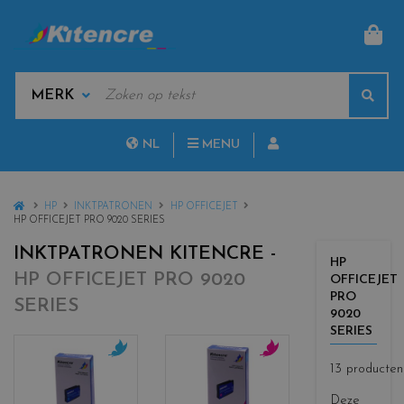
MAN
KEYWORDS
Sear
MANUFACTURERS
NL
MENU
FR
HOME
HP
INKTPATRONEN
HP OFFICEJET
HP OFFICEJET PRO 9020 SERIES
INKTPATRONEN KITENCRE -
HP
HP OFFICEJET PRO 9020
OFFICEJET
PRO
SERIES
9020
SERIES
13 producten
c
c
o
o
Deze
l
l