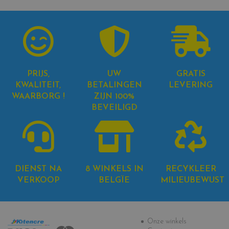
PRIJS,
UW
GRATIS
KWALITEIT,
BETALINGEN
LEVERING
WAARBORG !
ZIJN 100%
BEVEILIGD
DIENST NA
8 WINKELS IN
RECYKLEER
VERKOOP
BELGÏE
MILIEUBEWUST
Informatie
Onze winkels