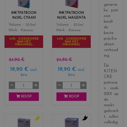
generie
o
o
ke patr
r
r
INKTPATROON
INKTPATROON
oon
s
s
963XL CYAAN
963XL MAGENTA
_
_
biedt
Color
Color
Volume
25.5ml
Volume
25.5ml
c
m
de
Merk
Kitencre
Merk
Kitencre
y
a
beste
a
g
prijs/kw
54% GOEDKOPER
54% GOEDKOPER
DAN HET
DAN HET
n
e
aliteit-
ORIGINEEL
ORIGINEEL
n
verhoud
t
ing.
a
24,90 €
24,90 €
De
19,90 €
19,90 €
incl.
incl.
KITEN
btw
btw
CRE
patrone
n
, sinds
2001 op
KOOP
KOOP
de
markt
gebrach
t, zullen
volledig
c
c