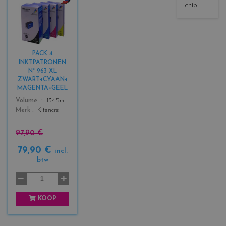
chip.
c
o
l
o
r
PACK 4
s
INKTPATRONEN
_
N° 963 XL
b
ZWART+CYAAN+
l
MAGENTA+GEEL
a
Color
Volume
134.5ml
c
Merk
Kitencre
k
+
97,90 €
3
79,90 €
incl.
btw
KOOP