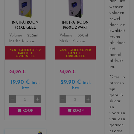
aan uw
o
o
wensen
l
l
voldoen
o
o
zowel
r
r
INKTPATROON
INKTPATROON
door de
s
s
963XL GEEL
963XL ZWART
kwaliteit
_
_
Color
Color
Volume
25.5ml
Volume
58.0ml
ervan
y
b
Merk
Kitencre
Merk
Kitencre
als door
e
l
het
l
a
54% GOEDKOPER
48% GOEDKOPER
DAN HET
DAN HET
l
c
aantal
ORIGINEEL
ORIGINEEL
o
k
afdrukk
w
en.
24,90 €
34,90 €
Onze p
19,90 €
29,90 €
incl.
incl.
atronen
btw
btw
zijn
gebruik
sklaar
en
KOOP
KOOP
voorzien
van een
geavan
ceerde