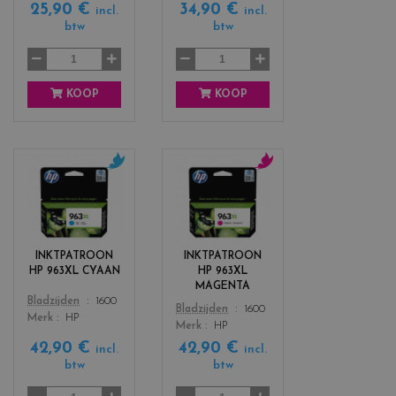
25,90 €
34,90 €
l
a
incl.
incl.
l
c
btw
btw
o
k
w
KOOP
KOOP
c
c
o
o
l
l
o
o
r
r
INKTPATROON
INKTPATROON
s
s
HP 963XL CYAAN
HP 963XL
_
_
MAGENTA
c
m
Color
Bladzijden
1600
Color
Bladzijden
1600
y
a
Merk
HP
Merk
HP
a
g
42,90 €
42,90 €
n
e
incl.
incl.
btw
btw
n
t