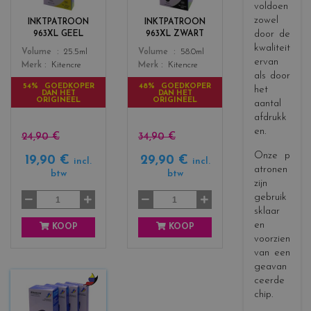
o
o
voldoen
r
r
zowel
INKTPATROON
INKTPATROON
s
s
door de
963XL GEEL
963XL ZWART
_
_
kwaliteit
Color
Color
Volume
25.5ml
Volume
58.0ml
y
b
ervan
Merk
Kitencre
Merk
Kitencre
e
l
als door
l
a
54% GOEDKOPER
48% GOEDKOPER
het
DAN HET
DAN HET
l
c
ORIGINEEL
ORIGINEEL
aantal
o
k
afdrukk
w
en.
24,90 €
34,90 €
Onze p
19,90 €
29,90 €
incl.
incl.
atronen
btw
btw
zijn
gebruik
sklaar
en
KOOP
KOOP
voorzien
van een
geavan
ceerde
chip.
c
o