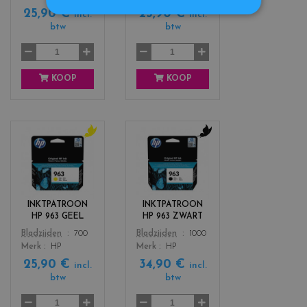
25,90 €
25,90 €
a
g
incl.
incl.
n
e
btw
btw
n
t
a
KOOP
KOOP
c
c
o
o
l
l
o
o
r
r
INKTPATROON
INKTPATROON
s
s
HP 963 GEEL
HP 963 ZWART
_
_
Color
Color
Bladzijden
700
Bladzijden
1000
y
b
Merk
HP
Merk
HP
e
l
25,90 €
34,90 €
l
a
incl.
incl.
l
c
btw
btw
o
k
w