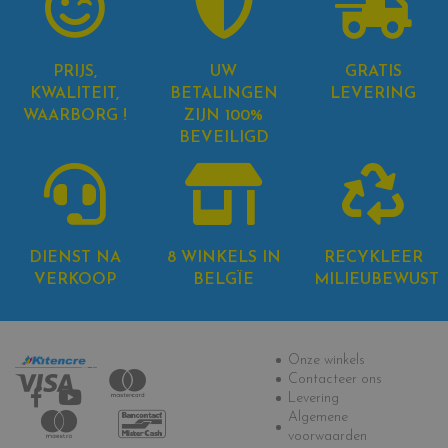
PRIJS,
UW
GRATIS
KWALITEIT,
BETALINGEN
LEVERING
WAARBORG !
ZIJN 100%
BEVEILIGD
DIENST NA
8 WINKELS IN
RECYKLEER
VERKOOP
BELGÏE
MILIEUBEWUST
Informatie
Onze winkels
Contacteer ons
Levering
Algemene
voorwaarden