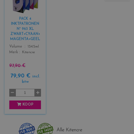
l
o
r
PACK 4
s
INKTPATRONEN
_
N° 963 XL
b
ZWART+CYAAN+
l
MAGENTA+GEEL
a
Color
Volume
134.5ml
c
Merk
Kitencre
k
+
97,90 €
3
79,90 €
incl.
btw
KOOP
Alle Kitencre