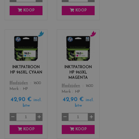
KOOP
KOOP
c
c
o
o
l
l
o
o
r
r
INKTPATROON
INKTPATROON
s
s
HP 963XL CYAAN
HP 963XL
_
_
MAGENTA
c
m
Color
Bladzijden
1600
Color
Bladzijden
1600
y
a
Merk
HP
Merk
HP
a
g
42,90 €
42,90 €
n
e
incl.
incl.
btw
btw
n
t
a
KOOP
KOOP