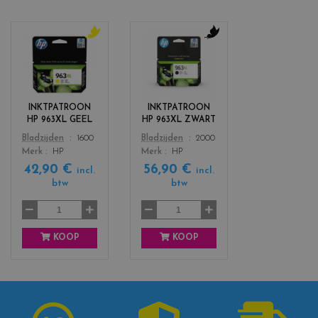
c
c
o
o
l
l
o
o
r
r
INKTPATROON
INKTPATROON
s
s
HP 963XL GEEL
HP 963XL ZWART
_
_
Color
Color
Bladzijden
1600
Bladzijden
2000
y
b
Merk
HP
Merk
HP
e
l
42,90 €
56,90 €
l
a
incl.
incl.
l
c
btw
btw
o
k
w
KOOP
KOOP