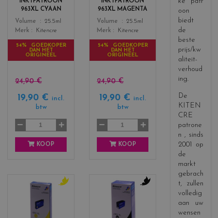
ke patr
INKTPATROON
INKTPATROON
s
s
963XL CYAAN
963XL MAGENTA
oon
_
_
biedt
Color
Color
Volume
25.5ml
Volume
25.5ml
c
m
de
Merk
Kitencre
Merk
Kitencre
y
a
beste
a
g
54% GOEDKOPER
54% GOEDKOPER
prijs/kw
DAN HET
DAN HET
n
e
ORIGINEEL
ORIGINEEL
aliteit-
n
verhoud
t
ing.
a
24,90 €
24,90 €
De
19,90 €
19,90 €
incl.
incl.
KITEN
btw
btw
CRE
patrone
n
, sinds
2001 op
KOOP
KOOP
de
markt
gebrach
t, zullen
c
c
volledig
o
o
aan uw
l
l
wensen