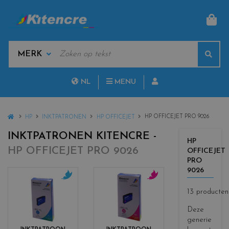
MAN
KEYWORDS
Sear
MANUFACTURERS
NL
MENU
FR
HOME
HP OFFICEJET PRO 9026
HP
INKTPATRONEN
HP OFFICEJET
INKTPATRONEN KITENCRE -
HP
HP OFFICEJET PRO 9026
OFFICEJET
PRO
9026
c
c
13 producten
o
o
l
l
Deze
o
o
generie
r
r