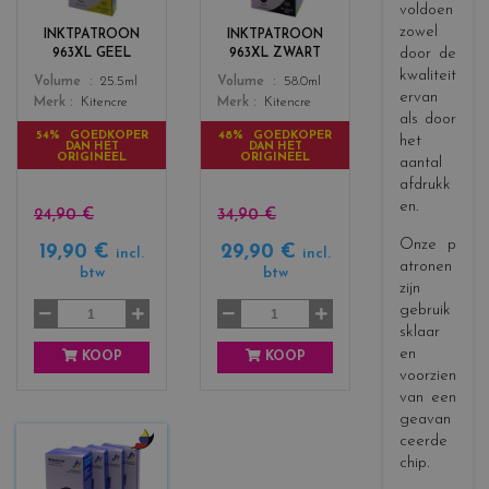
o
o
voldoen
r
r
zowel
INKTPATROON
INKTPATROON
s
s
door de
963XL GEEL
963XL ZWART
_
_
kwaliteit
Color
Color
Volume
25.5ml
Volume
58.0ml
y
b
ervan
Merk
Kitencre
Merk
Kitencre
e
l
als door
l
a
54% GOEDKOPER
48% GOEDKOPER
het
DAN HET
DAN HET
l
c
ORIGINEEL
ORIGINEEL
aantal
o
k
afdrukk
w
en.
24,90 €
34,90 €
Onze p
19,90 €
29,90 €
incl.
incl.
atronen
btw
btw
zijn
gebruik
sklaar
en
KOOP
KOOP
voorzien
van een
geavan
ceerde
chip.
c
o