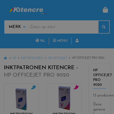
MAN
KEYWORDS
Sear
MANUFACTURERS
NL
MENU
FR
HOME
HP OFFICEJET PRO 9020
HP
INKTPATRONEN
HP OFFICEJET
INKTPATRONEN KITENCRE -
HP
HP OFFICEJET PRO 9020
OFFICEJET
PRO
9020
c
c
13 producten
o
o
l
l
Deze
o
o
generie
r
r