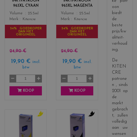
ke patr
INKTPATROON
INKTPATROON
s
s
963XL CYAAN
963XL MAGENTA
oon
_
_
biedt
Color
Color
Volume
25.5ml
Volume
25.5ml
c
m
de
Merk
Kitencre
Merk
Kitencre
y
a
beste
a
g
54% GOEDKOPER
54% GOEDKOPER
prijs/kw
DAN HET
DAN HET
n
e
ORIGINEEL
ORIGINEEL
aliteit-
n
verhoud
t
ing.
a
24,90 €
24,90 €
De
19,90 €
19,90 €
incl.
incl.
KITEN
btw
btw
CRE
patrone
n
, sinds
2001 op
KOOP
KOOP
de
markt
gebrach
t, zullen
c
c
volledig
o
o
aan uw
l
l
wensen