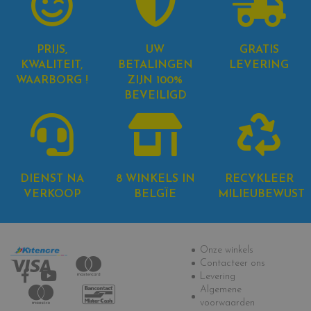
PRIJS,
UW
GRATIS
KWALITEIT,
BETALINGEN
LEVERING
WAARBORG !
ZIJN 100%
BEVEILIGD
DIENST NA
8 WINKELS IN
RECYKLEER
VERKOOP
BELGÏE
MILIEUBEWUST
Informatie
Onze winkels
Contacteer ons
Levering
Algemene
voorwaarden