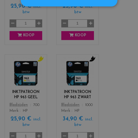
25,90 €
25,90 €
a
g
incl.
incl.
n
e
btw
btw
n
t
a
KOOP
KOOP
c
c
o
o
l
l
o
o
r
r
INKTPATROON
INKTPATROON
s
s
HP 963 GEEL
HP 963 ZWART
_
_
Color
Color
Bladzijden
700
Bladzijden
1000
y
b
Merk
HP
Merk
HP
e
l
25,90 €
34,90 €
l
a
incl.
incl.
l
c
btw
btw
o
k
w