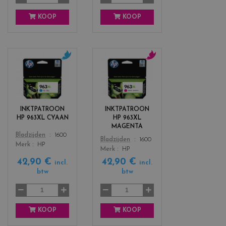
KOOP
KOOP
c
c
o
o
l
l
o
o
r
r
INKTPATROON
INKTPATROON
s
s
HP 963XL CYAAN
HP 963XL
_
_
MAGENTA
c
m
Color
Bladzijden
1600
Color
Bladzijden
1600
y
a
Merk
HP
Merk
HP
a
g
42,90 €
42,90 €
n
e
incl.
incl.
btw
btw
n
t
a
KOOP
KOOP