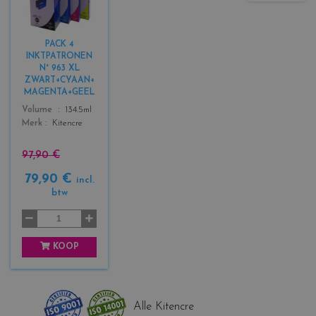
l
o
r
PACK 4
s
INKTPATRONEN
_
N° 963 XL
b
ZWART+CYAAN+
l
MAGENTA+GEEL
a
Color
Volume
134.5ml
c
Merk
Kitencre
k
+
97,90 €
3
79,90 €
incl.
btw
KOOP
Alle Kitencre