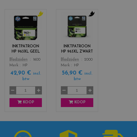
c
c
o
o
l
l
o
o
r
r
INKTPATROON
INKTPATROON
s
s
HP 963XL GEEL
HP 963XL ZWART
_
_
Color
Color
Bladzijden
1600
Bladzijden
2000
y
b
Merk
HP
Merk
HP
e
l
42,90 €
56,90 €
l
a
incl.
incl.
l
c
btw
btw
o
k
w
KOOP
KOOP