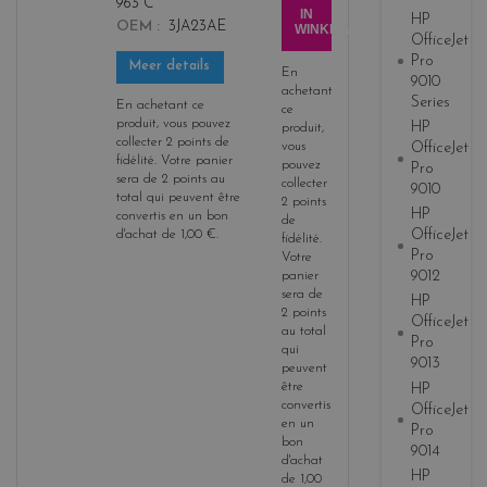
963 C
c
IN
HP
OEM
3JA23AE
WINKELWAGEN
y
OfficeJet
a
Pro
Meer details
En
9010
n
achetant
Series
En achetant ce
ce
produit, vous pouvez
HP
produit,
collecter
2
points de
vous
OfficeJet
fidélité
. Votre panier
pouvez
Pro
sera de
2
points
au
collecter
9010
total qui peuvent être
2
points
HP
convertis en un bon
de
OfficeJet
d'achat de
1,00 €
.
fidélité
.
Pro
Votre
9012
panier
sera de
HP
2
points
OfficeJet
au total
Pro
qui
9013
peuvent
être
HP
convertis
OfficeJet
en un
Pro
bon
9014
d'achat
HP
de
1,00