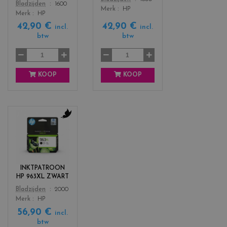
Color
Bladzijden
1600
a
e
Merk
HP
Merk
HP
g
l
42,90 €
42,90 €
e
l
incl.
incl.
btw
btw
n
o
t
w
a
KOOP
KOOP
c
o
l
o
r
INKTPATROON
s
HP 963XL ZWART
_
Color
Bladzijden
2000
b
Merk
HP
l
56,90 €
a
incl.
c
btw