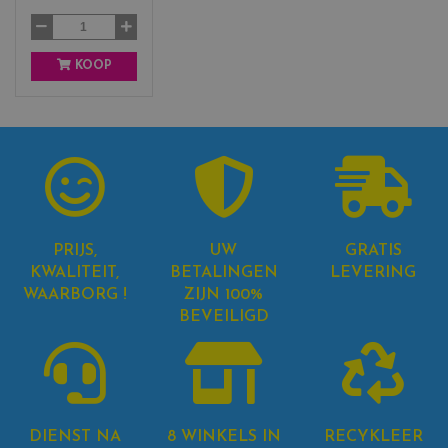
k
KOOP
PRIJS,
UW
GRATIS
KWALITEIT,
BETALINGEN
LEVERING
WAARBORG !
ZIJN 100%
BEVEILIGD
DIENST NA
8 WINKELS IN
RECYKLEER