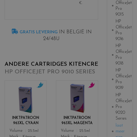
OfficeJet
€
.
Pro
9015
HP
OfficeJet
IN BELGIË IN
GRATIS LEVERING
Pro
24/48U
9016
HP
OfficeJet
Pro
9018
ANDERE CARTRIDGES KITENCRE
HP
HP OFFICEJET PRO 9010 SERIES
OfficeJet
Pro
9019
c
c
HP
o
o
OfficeJet
l
l
Pro
o
o
9020
r
r
Series
INKTPATROON
INKTPATROON
s
s
963XL CYAAN
963XL MAGENTA
laat
_
_
Color
Color
meer
Volume
25.5ml
Volume
25.5ml
c
m
Merk
Kitencre
Merk
Kitencre