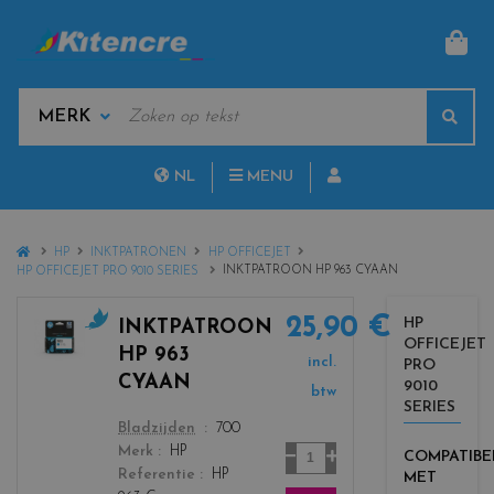
MAN
KEYWORDS
Sear
MANUFACTURERS
NL
MENU
FR
HOME
HP
INKTPATRONEN
HP OFFICEJET
INKTPATROON HP 963 CYAAN
HP OFFICEJET PRO 9010 SERIES
25,90 €
HP
INKTPATROON
OFFICEJET
c
HP 963
incl.
PRO
o
CYAAN
9010
l
btw
SERIES
o
color
Bladzijden
700
r
Aantal
Merk
HP
COMPATIBE
s
Referentie
HP
MET
_