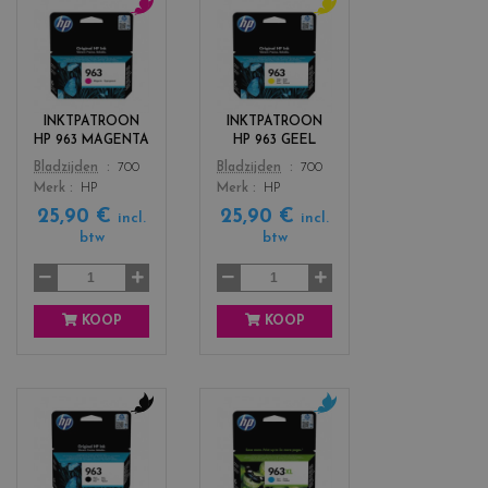
c
c
o
o
l
l
o
o
r
r
INKTPATROON
INKTPATROON
s
s
HP 963 MAGENTA
HP 963 GEEL
_
_
Color
Color
Bladzijden
700
Bladzijden
700
m
y
Merk
HP
Merk
HP
a
e
25,90 €
25,90 €
g
l
incl.
incl.
e
l
btw
btw
n
o
t
w
a
KOOP
KOOP
c
c
o
o
l
l