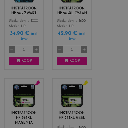
o
o
r
r
INKTPATROON
INKTPATROON
s
s
HP 963 ZWART
HP 963XL CYAAN
_
_
Color
Color
Bladzijden
1000
Bladzijden
1600
b
c
Merk
HP
Merk
HP
l
y
34,90 €
42,90 €
a
a
incl.
incl.
c
n
btw
btw
k
KOOP
KOOP
c
c
o
o
l
l
o
o
r
r
INKTPATROON
INKTPATROON
s
s
HP 963XL
HP 963XL GEEL
_
_
MAGENTA
m
y
Color
Bladzijden
1600